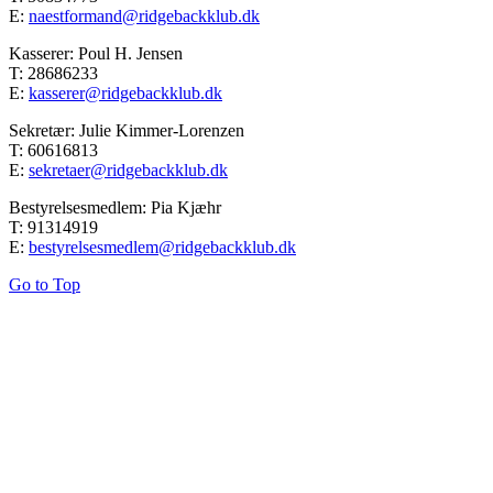
E:
naestformand@ridgebackklub.dk
Kasserer: Poul H. Jensen
T: 28686233
E:
kasserer@ridgebackklub.dk
Sekretær: Julie Kimmer-Lorenzen
T: 60616813
E:
sekretaer@ridgebackklub.dk
Bestyrelsesmedlem: Pia Kjæhr
T: 91314919
E:
bestyrelsesmedlem@ridgebackklub.dk
Go to Top