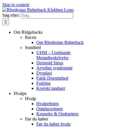
Skip to content
Søg efter:
Om Ridgebacks
Racen
Om Rhodesian Ridgeback
Sundhed
UHM – Unghunde
Mentalbeskrivelse
Dermoid Sinus
Arvelige sygdomme
Dysplasi
Falsk Drægtighed
Fodring
Korrekt tandsæt
Hvalpe
Hvalp
Hvalpelisten
Omplaceringer
Kenneler & Opdrættere
Før du køber
Før du køber hvalp