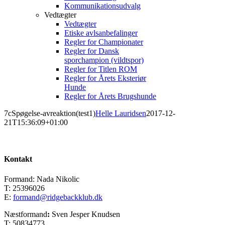
Kommunikationsudvalg
Vedtægter
Vedtægter
Etiske avlsanbefalinger
Regler for Championater
Regler for Dansk
sporchampion (vildtspor)
Regler for Titlen ROM
Regler for Årets Eksteriør
Hunde
Regler for Årets Brugshunde
7cSpøgelse-avreaktion(test1)
Helle Lauridsen
2017-12-
21T15:36:09+01:00
Kontakt
Formand: Nada Nikolic
T: 25396026
E:
formand@ridgebackklub.dk
Næstformand
:
Sven Jesper Knudsen
T: 50834773