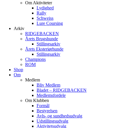
Om Aktiviteter
Lydighed
Rally
Schweiss
Lure Coursing
Arkiv
RIDGEBACKEN
Årets Brugshunde
Stillingsarkiv
Årets Eksteriørhunde
Stillingsarkiv
Champions
ROM
Shop
Om
Medlem
Bliv Medlem
Bladet – RIDGEBACKEN
Medlemsfordele
Om Klubben
Formål
Bestyrelsen
Avls- og sundhedsudvalg
Udstillingsudvalg
Aktivitetsudvalg