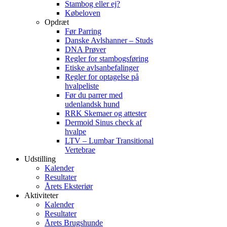
Stambog eller ej?
Købeloven
Opdræt
Før Parring
Danske Avlshanner – Studs
DNA Prøver
Regler for stambogsføring
Etiske avlsanbefalinger
Regler for optagelse på
hvalpeliste
Før du parrer med
udenlandsk hund
RRK Skemaer og attester
Dermoid Sinus check af
hvalpe
LTV – Lumbar Transitional
Vertebrae
Udstilling
Kalender
Resultater
Årets Eksteriør
Aktiviteter
Kalender
Resultater
Årets Brugshunde