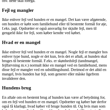
osv. dette skal foregå.
Fejl og mangler
Ikke enhver fejl ved hunden er en mangel. Det kan være afgørende,
om hunden er købt som familiehund eller til bestemte formål for øje,
f.eks. jagt. Opdrætter er også ansvarlig for skjulte fejl, men til
gengæld ikke for fejl, som køber kendte ved købet.
Hvad er en mangel
Ikke enhver fejl ved hunden er en mangel. Nogle fejl er mangler hos
enhver type hund, nogle er det kun, hvis det er aftalt, at hunden skal
bruges til bestemte formål. F.eks. er skønhedsfejl (tandmangel,
fejlfarvning m.v.) normalt ikke en mangel ved en familiehund, mens
disse fejl er mangler ved en udstillingshund. Derimod er det altid en
mangel, hvis hunden har fejl, som generer eller måske ligefrem
invaliderer den.
Hundens brug
En aftale om en bestemt brug af hunden kan være af betydning for,
om en fejl ved hunden er en mangel. Opdrætter og køber bør derfor
også få klarlagt, hvad køber vil bruge hunden til. Og hvis man som