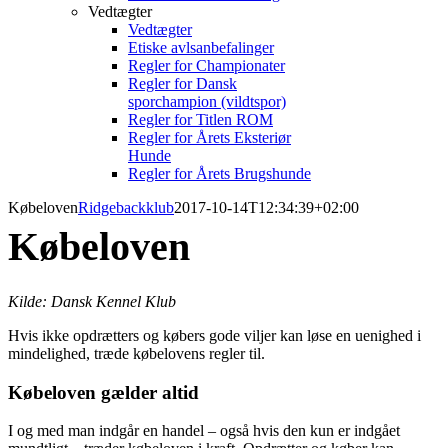
Vedtægter
Vedtægter
Etiske avlsanbefalinger
Regler for Championater
Regler for Dansk
sporchampion (vildtspor)
Regler for Titlen ROM
Regler for Årets Eksteriør
Hunde
Regler for Årets Brugshunde
Købeloven
Ridgebackklub
2017-10-14T12:34:39+02:00
Købeloven
Kilde: Dansk Kennel Klub
Hvis ikke opdrætters og købers gode viljer kan løse en uenighed i
mindelighed, træde købelovens regler til.
Købeloven gælder altid
I og med man indgår en handel – også hvis den kun er indgået