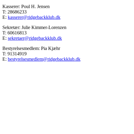
Kasserer: Poul H. Jensen
T: 28686233
E:
kasserer@ridgebackklub.dk
Sekretær: Julie Kimmer-Lorenzen
T: 60616813
E:
sekretaer@ridgebackklub.dk
Bestyrelsesmedlem: Pia Kjæhr
T: 91314919
E:
bestyrelsesmedlem@ridgebackklub.dk
Go
to
Top