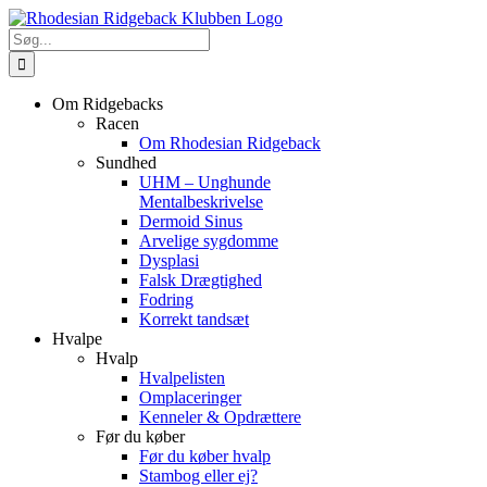
Skip
to
Søg
content
efter:
Om Ridgebacks
Racen
Om Rhodesian Ridgeback
Sundhed
UHM – Unghunde
Mentalbeskrivelse
Dermoid Sinus
Arvelige sygdomme
Dysplasi
Falsk Drægtighed
Fodring
Korrekt tandsæt
Hvalpe
Hvalp
Hvalpelisten
Omplaceringer
Kenneler & Opdrættere
Før du køber
Før du køber hvalp
Stambog eller ej?