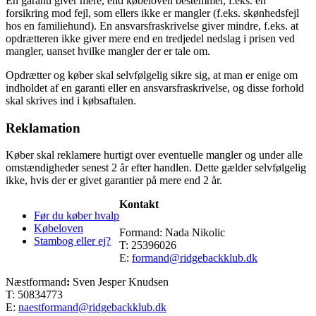
En garanti giver mere, end købeloven bestemmer, f.eks. en
forsikring mod fejl, som ellers ikke er mangler (f.eks. skønhedsfejl
hos en familiehund). En ansvarsfraskrivelse giver mindre, f.eks. at
opdrætteren ikke giver mere end en tredjedel nedslag i prisen ved
mangler, uanset hvilke mangler der er tale om.
Opdrætter og køber skal selvfølgelig sikre sig, at man er enige om
indholdet af en garanti eller en ansvarsfraskrivelse, og disse forhold
skal skrives ind i købsaftalen.
Reklamation
Køber skal reklamere hurtigt over eventuelle mangler og under alle
omstændigheder senest 2 år efter handlen. Dette gælder selvfølgelig
ikke, hvis der er givet garantier på mere end 2 år.
Kontakt
Før du køber hvalp
Købeloven
Formand: Nada Nikolic
Stambog eller ej?
T: 25396026
E:
formand@ridgebackklub.dk
Næstformand
:
Sven Jesper Knudsen
T: 50834773
E:
naestformand@ridgebackklub.dk