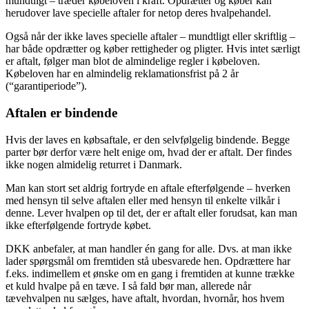
mundtligt – træder købeloven i kraft. Opdrætter og køber kan
herudover lave specielle aftaler for netop deres hvalpehandel.
Også når der ikke laves specielle aftaler – mundtligt eller skriftlig –
har både opdrætter og køber rettigheder og pligter. Hvis intet særligt
er aftalt, følger man blot de almindelige regler i købeloven.
Købeloven har en almindelig reklamationsfrist på 2 år
(“garantiperiode”).
Aftalen er bindende
Hvis der laves en købsaftale, er den selvfølgelig bindende. Begge
parter bør derfor være helt enige om, hvad der er aftalt. Der findes
ikke nogen almidelig returret i Danmark.
Man kan stort set aldrig fortryde en aftale efterfølgende – hverken
med hensyn til selve aftalen eller med hensyn til enkelte vilkår i
denne. Lever hvalpen op til det, der er aftalt eller forudsat, kan man
ikke efterfølgende fortryde købet.
DKK anbefaler, at man handler én gang for alle. Dvs. at man ikke
lader spørgsmål om fremtiden stå ubesvarede hen. Opdrættere har
f.eks. indimellem et ønske om en gang i fremtiden at kunne trække
et kuld hvalpe på en tæve. I så fald bør man, allerede når
tævehvalpen nu sælges, have aftalt, hvordan, hvornår, hos hvem