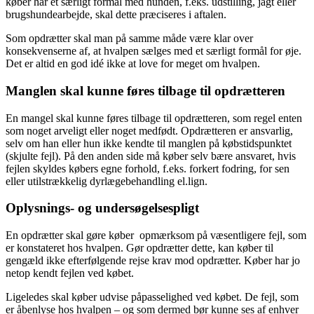
køber har et særligt formål med hunden, f.eks. udstilling, jagt eller
brugshundearbejde, skal dette præciseres i aftalen.
Som opdrætter skal man på samme måde være klar over
konsekvenserne af, at hvalpen sælges med et særligt formål for øje.
Det er altid en god idé ikke at love for meget om hvalpen.
Manglen skal kunne føres tilbage til opdrætteren
En mangel skal kunne føres tilbage til opdrætteren, som regel enten
som noget arveligt eller noget medfødt. Opdrætteren er ansvarlig,
selv om han eller hun ikke kendte til manglen på købstidspunktet
(skjulte fejl). På den anden side må køber selv bære ansvaret, hvis
fejlen skyldes købers egne forhold, f.eks. forkert fodring, for sen
eller utilstrækkelig dyrlægebehandling el.lign.
Oplysnings- og undersøgelsespligt
En opdrætter skal gøre køber opmærksom på væsentligere fejl, som
er konstateret hos hvalpen. Gør opdrætter dette, kan køber til
gengæld ikke efterfølgende rejse krav mod opdrætter. Køber har jo
netop kendt fejlen ved købet.
Ligeledes skal køber udvise påpasselighed ved købet. De fejl, som
er åbenlyse hos hvalpen – og som dermed bør kunne ses af enhver