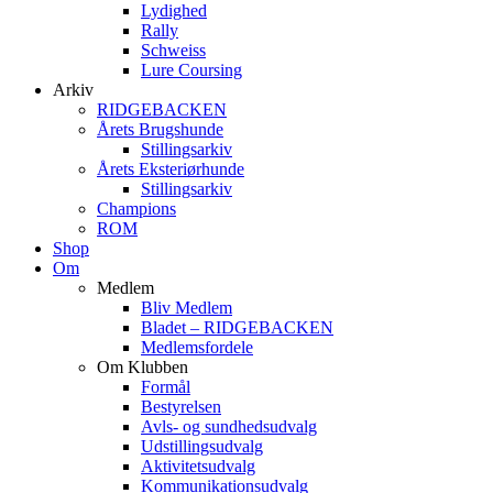
Lydighed
Rally
Schweiss
Lure Coursing
Arkiv
RIDGEBACKEN
Årets Brugshunde
Stillingsarkiv
Årets Eksteriørhunde
Stillingsarkiv
Champions
ROM
Shop
Om
Medlem
Bliv Medlem
Bladet – RIDGEBACKEN
Medlemsfordele
Om Klubben
Formål
Bestyrelsen
Avls- og sundhedsudvalg
Udstillingsudvalg
Aktivitetsudvalg
Kommunikationsudvalg