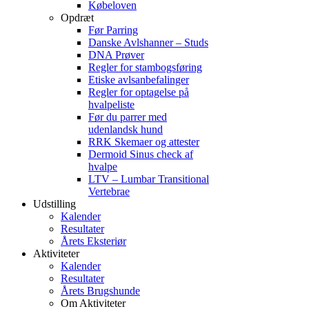
Købeloven
Opdræt
Før Parring
Danske Avlshanner – Studs
DNA Prøver
Regler for stambogsføring
Etiske avlsanbefalinger
Regler for optagelse på
hvalpeliste
Før du parrer med
udenlandsk hund
RRK Skemaer og attester
Dermoid Sinus check af
hvalpe
LTV – Lumbar Transitional
Vertebrae
Udstilling
Kalender
Resultater
Årets Eksteriør
Aktiviteter
Kalender
Resultater
Årets Brugshunde
Om Aktiviteter