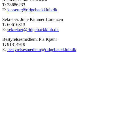
T: 28686233
E:
kasserer@ridgebackklub.dk
Sekretær: Julie Kimmer-Lorenzen
T: 60616813
E:
sekretaer@ridgebackklub.dk
Bestyrelsesmedlem: Pia Kjæhr
T: 91314919
E:
bestyrelsesmedlem@ridgebackklub.dk
Go
to
Top