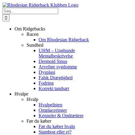
Skip
to
Søg
content
efter:
Om Ridgebacks
Racen
Om Rhodesian Ridgeback
Sundhed
UHM – Unghunde
Mentalbeskrivelse
Dermoid Sinus
Arvelige sygdomme
Dysplasi
Falsk Drægtighed
Fodring
Korrekt tandsæt
Hvalpe
Hvalp
Hvalpelisten
Omplaceringer
Kenneler & Opdrættere
Før du køber
Før du køber hvalp
Stambog eller ej?