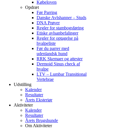
Købeloven
Opdræt
Før Parring
Danske Avlshanner – Studs
DNA Prøver
Regler for stambogsføring
Etiske avlsanbefalinger
Regler for optagelse på
hvalpeliste
Før du parrer med
udenlandsk hund
RRK Skemaer og attester
Dermoid Sinus check af
hvalpe
LTV – Lumbar Transitional
Vertebrae
Udstilling
Kalender
Resultater
Årets Eksteriør
Aktiviteter
Kalender
Resultater
Årets Brugshunde
Om Aktiviteter