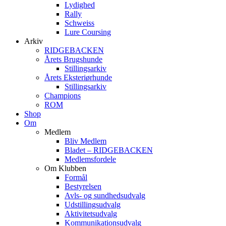
Lydighed
Rally
Schweiss
Lure Coursing
Arkiv
RIDGEBACKEN
Årets Brugshunde
Stillingsarkiv
Årets Eksteriørhunde
Stillingsarkiv
Champions
ROM
Shop
Om
Medlem
Bliv Medlem
Bladet – RIDGEBACKEN
Medlemsfordele
Om Klubben
Formål
Bestyrelsen
Avls- og sundhedsudvalg
Udstillingsudvalg
Aktivitetsudvalg
Kommunikationsudvalg