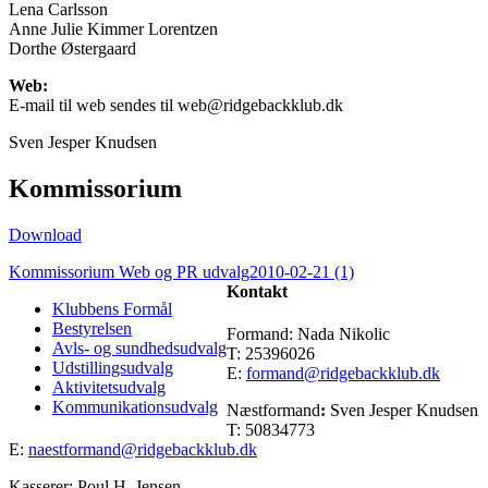
Lena Carlsson
Anne Julie Kimmer Lorentzen
Dorthe Østergaard
Web:
E-mail til web sendes til web@ridgebackklub.dk
Sven Jesper Knudsen
Kommissorium
Download
Kommissorium Web og PR udvalg2010-02-21 (1)
Kontakt
Klubbens Formål
Bestyrelsen
Formand: Nada Nikolic
Avls- og sundhedsudvalg
T: 25396026
Udstillingsudvalg
E:
formand@ridgebackklub.dk
Aktivitetsudvalg
Kommunikationsudvalg
Næstformand
:
Sven Jesper Knudsen
T: 50834773
E:
naestformand@ridgebackklub.dk
Kasserer: Poul H. Jensen