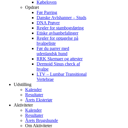
Købeloven
Opdræt
Før Parring
Danske Avlshanner – Studs
DNA Prøver
Regler for stambogsføring
Etiske avlsanbefalinger
Regler for optagelse på
hvalpeliste
Før du parrer med
udenlandsk hund
RRK Skemaer og attester
Dermoid Sinus check af
hvalpe
LTV – Lumbar Transitional
Vertebrae
Udstilling
Kalender
Resultater
Årets Eksteriør
Aktiviteter
Kalender
Resultater
Årets Brugshunde
Om Aktiviteter