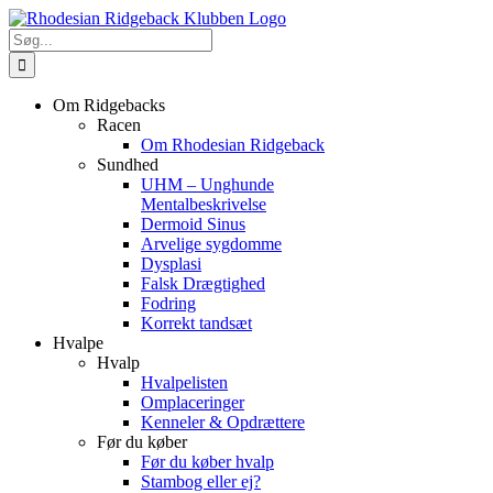
Skip
to
Søg
content
efter:
Om Ridgebacks
Racen
Om Rhodesian Ridgeback
Sundhed
UHM – Unghunde
Mentalbeskrivelse
Dermoid Sinus
Arvelige sygdomme
Dysplasi
Falsk Drægtighed
Fodring
Korrekt tandsæt
Hvalpe
Hvalp
Hvalpelisten
Omplaceringer
Kenneler & Opdrættere
Før du køber
Før du køber hvalp
Stambog eller ej?