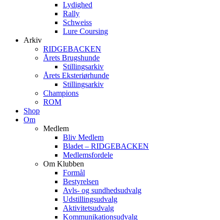
Lydighed
Rally
Schweiss
Lure Coursing
Arkiv
RIDGEBACKEN
Årets Brugshunde
Stillingsarkiv
Årets Eksteriørhunde
Stillingsarkiv
Champions
ROM
Shop
Om
Medlem
Bliv Medlem
Bladet – RIDGEBACKEN
Medlemsfordele
Om Klubben
Formål
Bestyrelsen
Avls- og sundhedsudvalg
Udstillingsudvalg
Aktivitetsudvalg
Kommunikationsudvalg