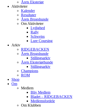
Årets Eksteriør
Aktiviteter
Kalender
Resultater
Årets Brugshunde
Om Aktiviteter
Lydighed
Rally
Schweiss
Lure Coursing
Arkiv
RIDGEBACKEN
Årets Brugshunde
Stillingsarkiv
Årets Eksteriørhunde
Stillingsarkiv
Champions
ROM
Shop
Om
Medlem
Bliv Medlem
Bladet – RIDGEBACKEN
Medlemsfordele
Om Klubben