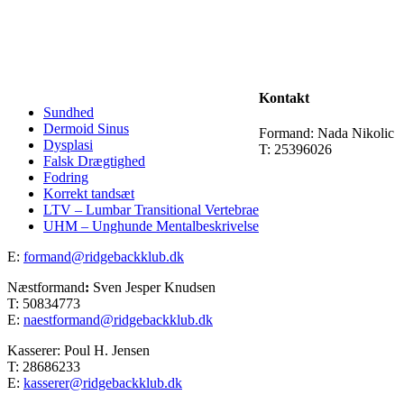
Kontakt
Sundhed
Dermoid Sinus
Formand: Nada Nikolic
Dysplasi
T: 25396026
Falsk Drægtighed
Fodring
Korrekt tandsæt
LTV – Lumbar Transitional Vertebrae
UHM – Unghunde Mentalbeskrivelse
E:
formand@ridgebackklub.dk
Næstformand
:
Sven Jesper Knudsen
T: 50834773
E:
naestformand@ridgebackklub.dk
Kasserer: Poul H. Jensen
T: 28686233
E:
kasserer@ridgebackklub.dk