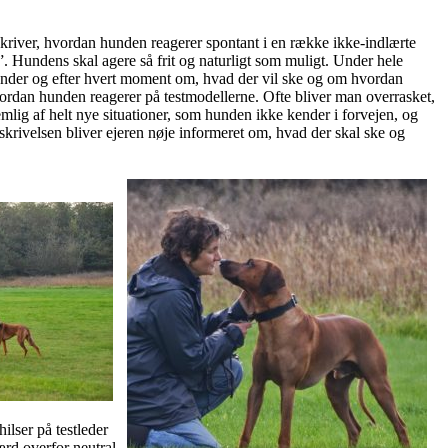
kriver, hvordan hunden reagerer spontant i en række ikke-indlærte
. Hundens skal agere så frit og naturligt som muligt. Under hele
, under og efter hvert moment om, hvad der vil ske og om hvordan
hvordan hunden reagerer på testmodellerne. Ofte bliver man overrasket,
lig af helt nye situationer, som hunden ikke kender i forvejen, og
eskrivelsen bliver ejeren nøje informeret om, hvad der skal ske og
hilser på testleder
rd overfor neutral