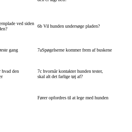
ernplade ved siden
6b Vil hunden undersøge pladen?
den?
ørste gang
7aSpøgelserne kommer frem af buskene
r hvad den
7c hvornår kontakter hunden tester,
er
skal alt det farlige tøj af?
Fører opfordres til at lege med hunden