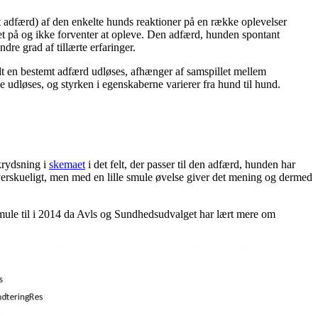
 adfærd) af den enkelte hunds reaktioner på en række oplevelser
et på og ikke forventer at opleve. Den adfærd, hunden spontant
re grad af tillærte erfaringer.
dt en bestemt adfærd udløses, afhænger af samspillet mellem
dløses, og styrken i egenskaberne varierer fra hund til hund.
krydsning i
skemaet
i det felt, der passer til den adfærd, hunden har
uoverskueligt, men med en lille smule øvelse giver det mening og dermed
 smule til i 2014 da Avls og Sundhedsudvalget har lært mere om