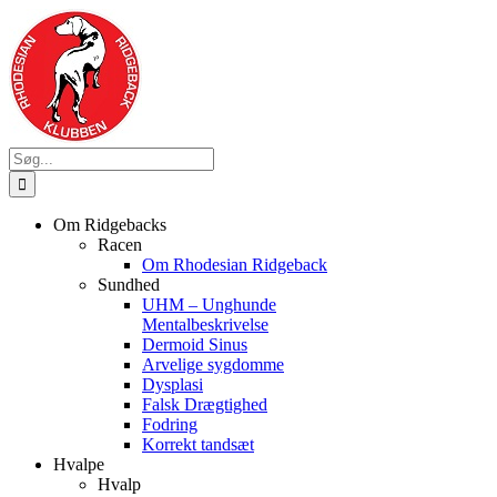
Skip
to
content
Søg
efter:
Om Ridgebacks
Racen
Om Rhodesian Ridgeback
Sundhed
UHM – Unghunde
Mentalbeskrivelse
Dermoid Sinus
Arvelige sygdomme
Dysplasi
Falsk Drægtighed
Fodring
Korrekt tandsæt
Hvalpe
Hvalp