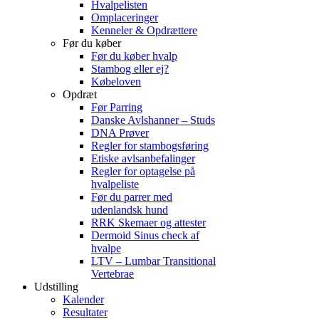
Hvalpelisten
Omplaceringer
Kenneler & Opdrættere
Før du køber
Før du køber hvalp
Stambog eller ej?
Købeloven
Opdræt
Før Parring
Danske Avlshanner – Studs
DNA Prøver
Regler for stambogsføring
Etiske avlsanbefalinger
Regler for optagelse på
hvalpeliste
Før du parrer med
udenlandsk hund
RRK Skemaer og attester
Dermoid Sinus check af
hvalpe
LTV – Lumbar Transitional
Vertebrae
Udstilling
Kalender
Resultater