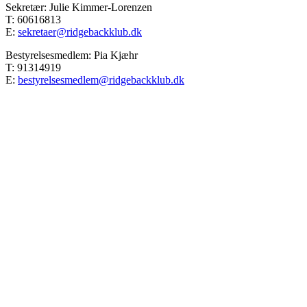
Sekretær: Julie Kimmer-Lorenzen
T: 60616813
E:
sekretaer@ridgebackklub.dk
Bestyrelsesmedlem: Pia Kjæhr
T: 91314919
E:
bestyrelsesmedlem@ridgebackklub.dk
Go
to
Top