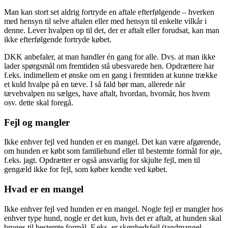
Man kan stort set aldrig fortryde en aftale efterfølgende – hverken
med hensyn til selve aftalen eller med hensyn til enkelte vilkår i
denne. Lever hvalpen op til det, der er aftalt eller forudsat, kan man
ikke efterfølgende fortryde købet.
DKK anbefaler, at man handler én gang for alle. Dvs. at man ikke
lader spørgsmål om fremtiden stå ubesvarede hen. Opdrættere har
f.eks. indimellem et ønske om en gang i fremtiden at kunne trække
et kuld hvalpe på en tæve. I så fald bør man, allerede når
tævehvalpen nu sælges, have aftalt, hvordan, hvornår, hos hvem
osv. dette skal foregå.
Fejl og mangler
Ikke enhver fejl ved hunden er en mangel. Det kan være afgørende,
om hunden er købt som familiehund eller til bestemte formål for øje,
f.eks. jagt. Opdrætter er også ansvarlig for skjulte fejl, men til
gengæld ikke for fejl, som køber kendte ved købet.
Hvad er en mangel
Ikke enhver fejl ved hunden er en mangel. Nogle fejl er mangler hos
enhver type hund, nogle er det kun, hvis det er aftalt, at hunden skal
bruges til bestemte formål. F.eks. er skønhedsfejl (tandmangel,