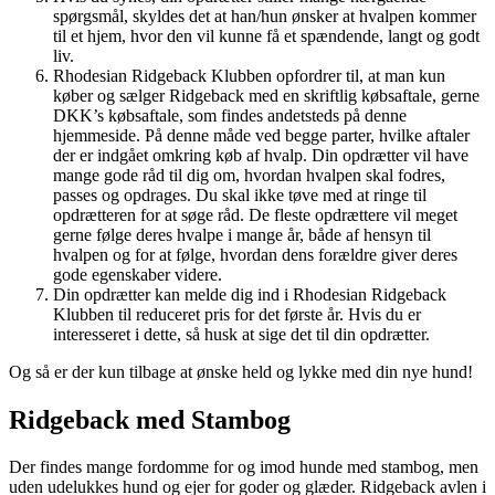
spørgsmål, skyldes det at han/hun ønsker at hvalpen kommer
til et hjem, hvor den vil kunne få et spændende, langt og godt
liv.
Rhodesian Ridgeback Klubben opfordrer til, at man kun
køber og sælger Ridgeback med en skriftlig købsaftale, gerne
DKK’s købsaftale, som findes andetsteds på denne
hjemmeside. På denne måde ved begge parter, hvilke aftaler
der er indgået omkring køb af hvalp. Din opdrætter vil have
mange gode råd til dig om, hvordan hvalpen skal fodres,
passes og opdrages. Du skal ikke tøve med at ringe til
opdrætteren for at søge råd. De fleste opdrættere vil meget
gerne følge deres hvalpe i mange år, både af hensyn til
hvalpen og for at følge, hvordan dens forældre giver deres
gode egenskaber videre.
Din opdrætter kan melde dig ind i Rhodesian Ridgeback
Klubben til reduceret pris for det første år. Hvis du er
interesseret i dette, så husk at sige det til din opdrætter.
Og så er der kun tilbage at ønske held og lykke med din nye hund!
Ridgeback med Stambog
Der findes mange fordomme for og imod hunde med stambog, men
uden udelukkes hund og ejer for goder og glæder. Ridgeback avlen i