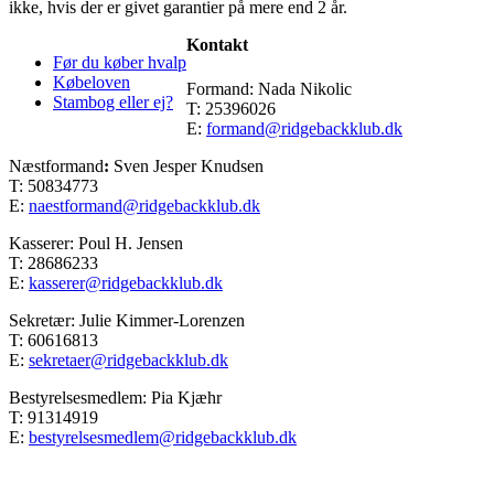
ikke, hvis der er givet garantier på mere end 2 år.
Kontakt
Før du køber hvalp
Købeloven
Formand: Nada Nikolic
Stambog eller ej?
T: 25396026
E:
formand@ridgebackklub.dk
Næstformand
:
Sven Jesper Knudsen
T: 50834773
E:
naestformand@ridgebackklub.dk
Kasserer: Poul H. Jensen
T: 28686233
E:
kasserer@ridgebackklub.dk
Sekretær: Julie Kimmer-Lorenzen
T: 60616813
E:
sekretaer@ridgebackklub.dk
Bestyrelsesmedlem: Pia Kjæhr
T: 91314919
E:
bestyrelsesmedlem@ridgebackklub.dk
Go
to