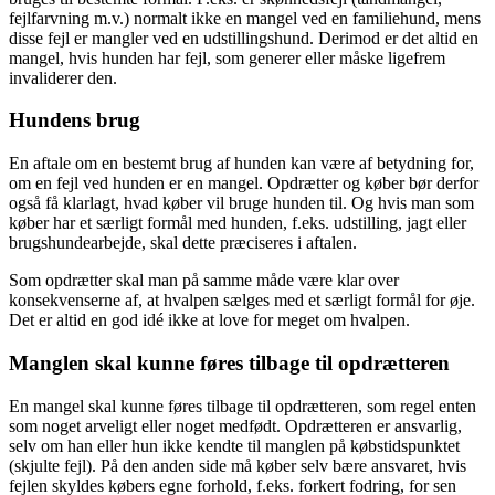
fejlfarvning m.v.) normalt ikke en mangel ved en familiehund, mens
disse fejl er mangler ved en udstillingshund. Derimod er det altid en
mangel, hvis hunden har fejl, som generer eller måske ligefrem
invaliderer den.
Hundens brug
En aftale om en bestemt brug af hunden kan være af betydning for,
om en fejl ved hunden er en mangel. Opdrætter og køber bør derfor
også få klarlagt, hvad køber vil bruge hunden til. Og hvis man som
køber har et særligt formål med hunden, f.eks. udstilling, jagt eller
brugshundearbejde, skal dette præciseres i aftalen.
Som opdrætter skal man på samme måde være klar over
konsekvenserne af, at hvalpen sælges med et særligt formål for øje.
Det er altid en god idé ikke at love for meget om hvalpen.
Manglen skal kunne føres tilbage til opdrætteren
En mangel skal kunne føres tilbage til opdrætteren, som regel enten
som noget arveligt eller noget medfødt. Opdrætteren er ansvarlig,
selv om han eller hun ikke kendte til manglen på købstidspunktet
(skjulte fejl). På den anden side må køber selv bære ansvaret, hvis
fejlen skyldes købers egne forhold, f.eks. forkert fodring, for sen