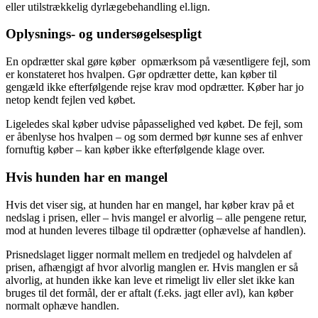
eller utilstrækkelig dyrlægebehandling el.lign.
Oplysnings- og undersøgelsespligt
En opdrætter skal gøre køber opmærksom på væsentligere fejl, som
er konstateret hos hvalpen. Gør opdrætter dette, kan køber til
gengæld ikke efterfølgende rejse krav mod opdrætter. Køber har jo
netop kendt fejlen ved købet.
Ligeledes skal køber udvise påpasselighed ved købet. De fejl, som
er åbenlyse hos hvalpen – og som dermed bør kunne ses af enhver
fornuftig køber – kan køber ikke efterfølgende klage over.
Hvis hunden har en mangel
Hvis det viser sig, at hunden har en mangel, har køber krav på et
nedslag i prisen, eller – hvis mangel er alvorlig – alle pengene retur,
mod at hunden leveres tilbage til opdrætter (ophævelse af handlen).
Prisnedslaget ligger normalt mellem en tredjedel og halvdelen af
prisen, afhængigt af hvor alvorlig manglen er. Hvis manglen er så
alvorlig, at hunden ikke kan leve et rimeligt liv eller slet ikke kan
bruges til det formål, der er aftalt (f.eks. jagt eller avl), kan køber
normalt ophæve handlen.