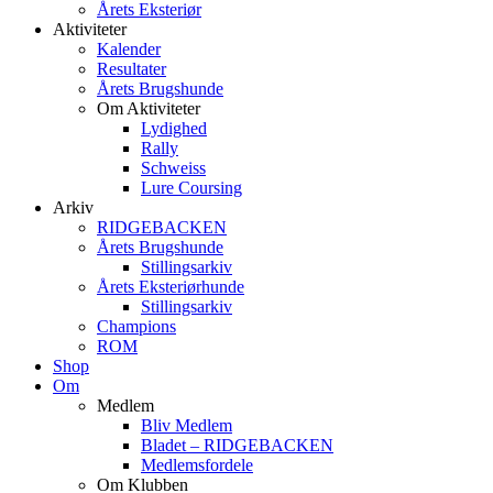
Årets Eksteriør
Aktiviteter
Kalender
Resultater
Årets Brugshunde
Om Aktiviteter
Lydighed
Rally
Schweiss
Lure Coursing
Arkiv
RIDGEBACKEN
Årets Brugshunde
Stillingsarkiv
Årets Eksteriørhunde
Stillingsarkiv
Champions
ROM
Shop
Om
Medlem
Bliv Medlem
Bladet – RIDGEBACKEN
Medlemsfordele
Om Klubben