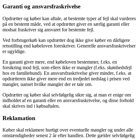
Garanti og ansvarsfraskrivelse
Opdrætter og køber kan aftale, at bestemte typer af fejl skal vurderes
på en bestemt måde, ved at opdrætter giver en særlig garanti eller
modsat fraskriver sig ansvaret for bestemte fejl.
Ved forbrugerkøb kan opdrætter dog ikke give køber en dårligere
retsstilling end købeloven foreskriver. Generelle ansvarsfraskrivelser
er ugyldige.
En garanti giver mere, end købeloven bestemmer, f.eks. en
forsikring mod fejl, som ellers ikke er mangler (f.eks. skønhedsfejl
hos en familiehund). En ansvarsfraskrivelse giver mindre, f.eks. at
opdrætteren ikke giver mere end en tredjedel nedslag i prisen ved
mangler, uanset hvilke mangler der er tale om.
Opdrætter og køber skal selvfølgelig sikre sig, at man er enige om
indholdet af en garanti eller en ansvarsfraskrivelse, og disse forhold
skal skrives ind i købsaftalen.
Reklamation
Køber skal reklamere hurtigt over eventuelle mangler og under alle
omstændigheder senest 2 år efter handlen. Dette gælder selvfølgelig