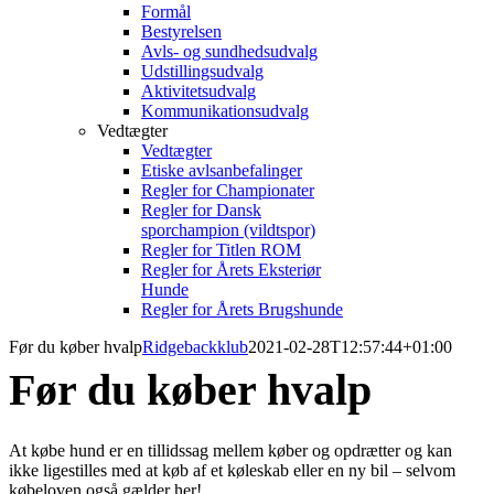
Formål
Bestyrelsen
Avls- og sundhedsudvalg
Udstillingsudvalg
Aktivitetsudvalg
Kommunikationsudvalg
Vedtægter
Vedtægter
Etiske avlsanbefalinger
Regler for Championater
Regler for Dansk
sporchampion (vildtspor)
Regler for Titlen ROM
Regler for Årets Eksteriør
Hunde
Regler for Årets Brugshunde
Før du køber hvalp
Ridgebackklub
2021-02-28T12:57:44+01:00
Før du køber hvalp
At købe hund er en tillidssag mellem køber og opdrætter og kan
ikke ligestilles med at køb af et køleskab eller en ny bil – selvom
købeloven også gælder her!