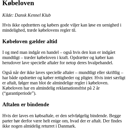
Købeloven
Kilde: Dansk Kennel Klub
Hvis ikke opdrætters og købers gode viljer kan løse en uenighed i
mindelighed, træde købelovens regler til.
Købeloven gælder altid
I og med man indgår en handel – også hvis den kun er indgået
mundtligt – træder købeloven i kraft. Opdrætter og køber kan
herudover lave specielle aftaler for netop deres hvalpehandel.
Også når der ikke laves specielle aftaler – mundtligt eller skriftlig –
har både opdrætter og køber rettigheder og pligter. Hvis intet særligt
er aftalt, følger man blot de almindelige regler i købeloven.
Købeloven har en almindelig reklamationsfrist på 2 år
(“garantiperiode”).
Aftalen er bindende
Hvis der laves en købsaftale, er den selvfølgelig bindende. Begge
parter bør derfor være helt enige om, hvad der er aftalt. Der findes
ikke nogen almidelig returret i Danmark.