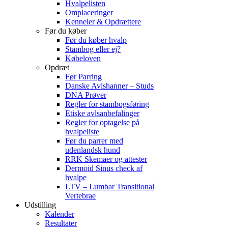
Hvalpelisten
Omplaceringer
Kenneler & Opdrættere
Før du køber
Før du køber hvalp
Stambog eller ej?
Købeloven
Opdræt
Før Parring
Danske Avlshanner – Studs
DNA Prøver
Regler for stambogsføring
Etiske avlsanbefalinger
Regler for optagelse på
hvalpeliste
Før du parrer med
udenlandsk hund
RRK Skemaer og attester
Dermoid Sinus check af
hvalpe
LTV – Lumbar Transitional
Vertebrae
Udstilling
Kalender
Resultater