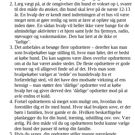
Læg vægt på, at de omgivelser din hund er vokset op i, svarer
til den måde du ønsker, din hund skal leve på de næste 12-13
år. En hvalp der er kendt med indretningen af et hus vil være
meget nem at gøre renlig og nem at lære at opføre sig pænt
inden døre. En sådan hvalp vil heller ikke være bange for de
almindelige aktiviteter i et hjem samt lyde fra fjernsyn, radio,
støvsuger og vaskemaskine. Den har lært at de ikke er
’farlige’.
Det anbefales at besøge flere opdrættere – derefter kan man
som hvalpekøber tage stilling til, hvor man føler, det er bedst
at købe hund. Du kan sagtens være åben overfor opdrætteren
om at du har været andre steder. De fleste opdrættere er gode
venner og vil alligevel finde ud af det. Hvis man som
hvalpekøber vælger at ’redde’ en hundehvalp fra et
forfærdeligt sted, vil det have den modsatte virkning af ens
hensigt – man støtter den ’dårlige’ opdrætter ved at købe
hvalp her og giver derved den ’dårlige’ opdrætter mod på at
avle endnu et kuld.
Fortæl opdrætteren så meget som muligt om, hvordan du
forestiller dig et liv med hund. Hvor skal hvalpen sove, er der
børn i familien, hvor gamle er de. Hvilken beskæftigelse
planlægger du for din hund, træning, udstilling osv. osv. Vær
ærlig. På den måde vil du og opdrætteren bedst kunne vælge
den hund der passer til netop din familie.
Hvis du synes, din opdrætter stiller mange nærgående