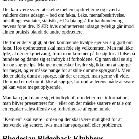
Det kan være svært at skelne mellem opdrætterne og svært at
validere deres udsagn – bed om fakta, f.eks. mentalbeskrivelse,
udstillingsresultater, statistik, HD-data også for hanhunden og
tævens forældre. ISÆR hvis opdrætterens udsagn tydeligt går imod
almen praksis blandt de andre opdrættere.
Derfor er det vigtigt, at den kommende hvalpe-ejer ser sig godt om
først. Hos opdrætteren skal man føle sig velkommen. Man må ikke
føle, at der er købetvang, fordi man kommer på besøg for at hilse på
hundene og danne sig et indtryk af forholdene. Og man skal se sig
for og spørge løs. Mange mennesker bryder sig ikke om at spørge
for meget, og er måske bange for at stille dumme spørgsmål. Men
det er aldrig dumt at spørge, når der er noget, man gerne vil vide.
Derimod er det dumt ikke at spørge, for opdrætterens måde at svare
på kan være meget oplysende.
Man kan godt danne sig et indtryk af, om det er reel information,
man bliver præsenteret for – eller om der måske snarere er tale om
en regulær salgsoffensiv og forherligelse af egne hunde.
“Kemien” skal være i orden og der skal være mulighed for at
henvende sig senere, hvis man har spørgsmål eller problemer.
Rhodesian Ridgeback Klubbens