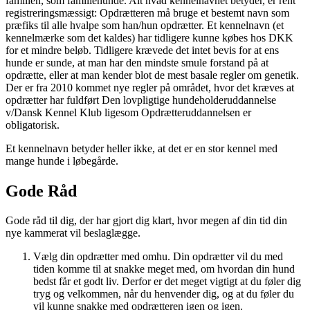
familien, som familiehunde. Alt hvad kennelnavnet betyder, er rent
registreringsmæssigt: Opdrætteren må bruge et bestemt navn som
præfiks til alle hvalpe som han/hun opdrætter. Et kennelnavn (et
kennelmærke som det kaldes) har tidligere kunne købes hos DKK
for et mindre beløb. Tidligere krævede det intet bevis for at ens
hunde er sunde, at man har den mindste smule forstand på at
opdrætte, eller at man kender blot de mest basale regler om genetik.
Der er fra 2010 kommet nye regler på området, hvor det kræves at
opdrætter har fuldført Den lovpligtige hundeholderuddannelse
v/Dansk Kennel Klub ligesom Opdrætteruddannelsen er
obligatorisk.
Et kennelnavn betyder heller ikke, at det er en stor kennel med
mange hunde i løbegårde.
Gode Råd
Gode råd til dig, der har gjort dig klart, hvor megen af din tid din
nye kammerat vil beslaglægge.
Vælg din opdrætter med omhu. Din opdrætter vil du med
tiden komme til at snakke meget med, om hvordan din hund
bedst får et godt liv. Derfor er det meget vigtigt at du føler dig
tryg og velkommen, når du henvender dig, og at du føler du
vil kunne snakke med opdrætteren igen og igen.