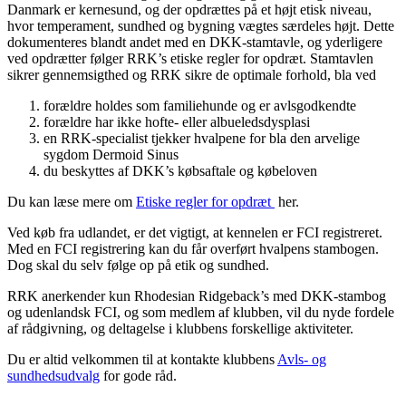
Danmark er kernesund, og der opdrættes på et højt etisk niveau,
hvor temperament, sundhed og bygning vægtes særdeles højt. Dette
dokumenteres blandt andet med en DKK-stamtavle, og yderligere
ved opdrætter følger RRK’s etiske regler for opdræt. Stamtavlen
sikrer gennemsigthed og RRK sikre de optimale forhold, bla ved
forældre holdes som familiehunde og er avlsgodkendte
forældre har ikke hofte- eller albueledsdysplasi
en RRK-specialist tjekker hvalpene for bla den arvelige
sygdom Dermoid Sinus
du beskyttes af DKK’s købsaftale og købeloven
Du kan læse mere om
Etiske regler for opdræt
her.
Ved køb fra udlandet, er det vigtigt, at kennelen er FCI registreret.
Med en FCI registrering kan du får overført hvalpens stambogen.
Dog skal du selv følge op på etik og sundhed.
RRK anerkender kun Rhodesian Ridgeback’s med DKK-stambog
og udenlandsk FCI, og som medlem af klubben, vil du nyde fordele
af rådgivning, og deltagelse i klubbens forskellige aktiviteter.
Du er altid velkommen til at kontakte klubbens
Avls- og
sundhedsudvalg
for gode råd.