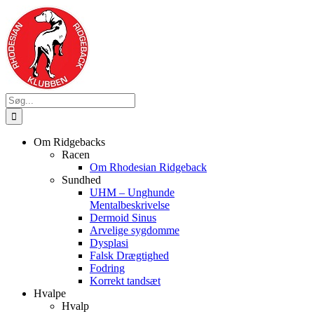
Skip
to
content
Søg
efter:
Om Ridgebacks
Racen
Om Rhodesian Ridgeback
Sundhed
UHM – Unghunde
Mentalbeskrivelse
Dermoid Sinus
Arvelige sygdomme
Dysplasi
Falsk Drægtighed
Fodring
Korrekt tandsæt
Hvalpe
Hvalp