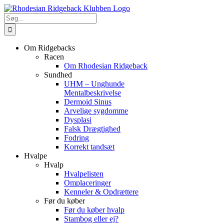
Skip
to
Søg
content
efter:
Om Ridgebacks
Racen
Om Rhodesian Ridgeback
Sundhed
UHM – Unghunde
Mentalbeskrivelse
Dermoid Sinus
Arvelige sygdomme
Dysplasi
Falsk Drægtighed
Fodring
Korrekt tandsæt
Hvalpe
Hvalp
Hvalpelisten
Omplaceringer
Kenneler & Opdrættere
Før du køber
Før du køber hvalp
Stambog eller ej?