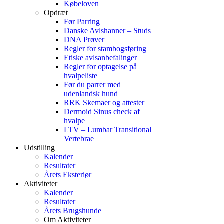
Købeloven
Opdræt
Før Parring
Danske Avlshanner – Studs
DNA Prøver
Regler for stambogsføring
Etiske avlsanbefalinger
Regler for optagelse på
hvalpeliste
Før du parrer med
udenlandsk hund
RRK Skemaer og attester
Dermoid Sinus check af
hvalpe
LTV – Lumbar Transitional
Vertebrae
Udstilling
Kalender
Resultater
Årets Eksteriør
Aktiviteter
Kalender
Resultater
Årets Brugshunde
Om Aktiviteter