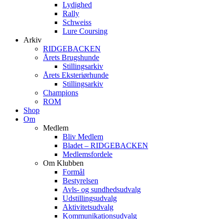
Lydighed
Rally
Schweiss
Lure Coursing
Arkiv
RIDGEBACKEN
Årets Brugshunde
Stillingsarkiv
Årets Eksteriørhunde
Stillingsarkiv
Champions
ROM
Shop
Om
Medlem
Bliv Medlem
Bladet – RIDGEBACKEN
Medlemsfordele
Om Klubben
Formål
Bestyrelsen
Avls- og sundhedsudvalg
Udstillingsudvalg
Aktivitetsudvalg
Kommunikationsudvalg