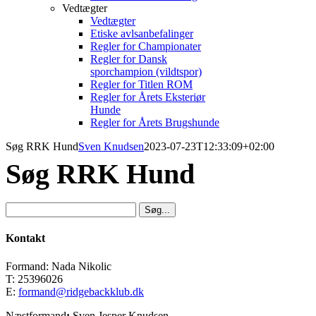
Vedtægter
Vedtægter
Etiske avlsanbefalinger
Regler for Championater
Regler for Dansk
sporchampion (vildtspor)
Regler for Titlen ROM
Regler for Årets Eksteriør
Hunde
Regler for Årets Brugshunde
Søg RRK Hund
Sven Knudsen
2023-07-23T12:33:09+02:00
Søg RRK Hund
Kontakt
Formand: Nada Nikolic
T: 25396026
E:
formand@ridgebackklub.dk
Næstformand
:
Sven Jesper Knudsen