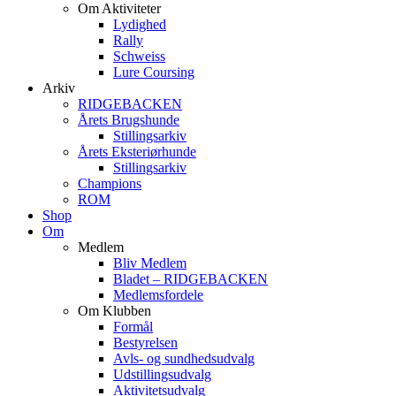
Om Aktiviteter
Lydighed
Rally
Schweiss
Lure Coursing
Arkiv
RIDGEBACKEN
Årets Brugshunde
Stillingsarkiv
Årets Eksteriørhunde
Stillingsarkiv
Champions
ROM
Shop
Om
Medlem
Bliv Medlem
Bladet – RIDGEBACKEN
Medlemsfordele
Om Klubben
Formål
Bestyrelsen
Avls- og sundhedsudvalg
Udstillingsudvalg
Aktivitetsudvalg