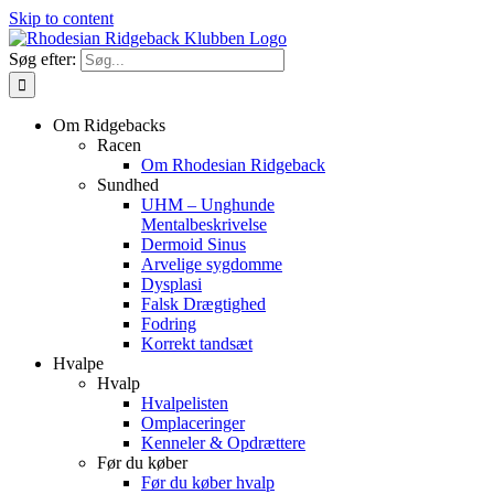
Skip to content
Søg efter:
Om Ridgebacks
Racen
Om Rhodesian Ridgeback
Sundhed
UHM – Unghunde
Mentalbeskrivelse
Dermoid Sinus
Arvelige sygdomme
Dysplasi
Falsk Drægtighed
Fodring
Korrekt tandsæt
Hvalpe
Hvalp
Hvalpelisten
Omplaceringer
Kenneler & Opdrættere
Før du køber
Før du køber hvalp