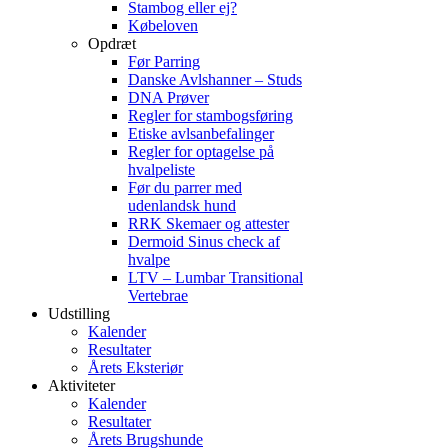
Stambog eller ej?
Købeloven
Opdræt
Før Parring
Danske Avlshanner – Studs
DNA Prøver
Regler for stambogsføring
Etiske avlsanbefalinger
Regler for optagelse på
hvalpeliste
Før du parrer med
udenlandsk hund
RRK Skemaer og attester
Dermoid Sinus check af
hvalpe
LTV – Lumbar Transitional
Vertebrae
Udstilling
Kalender
Resultater
Årets Eksteriør
Aktiviteter
Kalender
Resultater
Årets Brugshunde