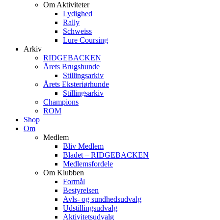
Om Aktiviteter
Lydighed
Rally
Schweiss
Lure Coursing
Arkiv
RIDGEBACKEN
Årets Brugshunde
Stillingsarkiv
Årets Eksteriørhunde
Stillingsarkiv
Champions
ROM
Shop
Om
Medlem
Bliv Medlem
Bladet – RIDGEBACKEN
Medlemsfordele
Om Klubben
Formål
Bestyrelsen
Avls- og sundhedsudvalg
Udstillingsudvalg
Aktivitetsudvalg