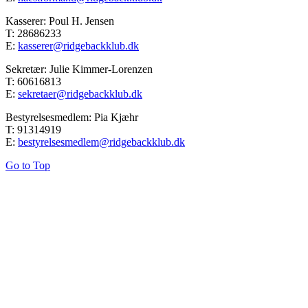
Kasserer: Poul H. Jensen
T: 28686233
E:
kasserer@ridgebackklub.dk
Sekretær: Julie Kimmer-Lorenzen
T: 60616813
E:
sekretaer@ridgebackklub.dk
Bestyrelsesmedlem: Pia Kjæhr
T: 91314919
E:
bestyrelsesmedlem@ridgebackklub.dk
Go to Top