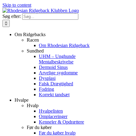
Skip to content
Søg efter:
Om Ridgebacks
Racen
Om Rhodesian Ridgeback
Sundhed
UHM – Unghunde
Mentalbeskrivelse
Dermoid Sinus
Arvelige sygdomme
Dysplasi
Falsk Drægtighed
Fodring
Korrekt tandsæt
Hvalpe
Hvalp
Hvalpelisten
Omplaceringer
Kenneler & Opdrættere
Før du køber
Før du køber hvalp