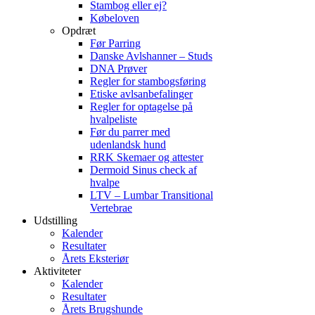
Stambog eller ej?
Købeloven
Opdræt
Før Parring
Danske Avlshanner – Studs
DNA Prøver
Regler for stambogsføring
Etiske avlsanbefalinger
Regler for optagelse på
hvalpeliste
Før du parrer med
udenlandsk hund
RRK Skemaer og attester
Dermoid Sinus check af
hvalpe
LTV – Lumbar Transitional
Vertebrae
Udstilling
Kalender
Resultater
Årets Eksteriør
Aktiviteter
Kalender
Resultater
Årets Brugshunde