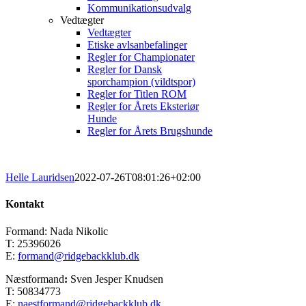
Kommunikationsudvalg
Vedtægter
Vedtægter
Etiske avlsanbefalinger
Regler for Championater
Regler for Dansk
sporchampion (vildtspor)
Regler for Titlen ROM
Regler for Årets Eksteriør
Hunde
Regler for Årets Brugshunde
Helle Lauridsen
2022-07-26T08:01:26+02:00
Kontakt
Formand: Nada Nikolic
T: 25396026
E:
formand@ridgebackklub.dk
Næstformand
:
Sven Jesper Knudsen
T: 50834773
E:
naestformand@ridgebackklub.dk