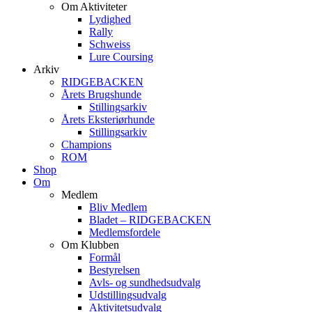
Om Aktiviteter
Lydighed
Rally
Schweiss
Lure Coursing
Arkiv
RIDGEBACKEN
Årets Brugshunde
Stillingsarkiv
Årets Eksteriørhunde
Stillingsarkiv
Champions
ROM
Shop
Om
Medlem
Bliv Medlem
Bladet – RIDGEBACKEN
Medlemsfordele
Om Klubben
Formål
Bestyrelsen
Avls- og sundhedsudvalg
Udstillingsudvalg
Aktivitetsudvalg