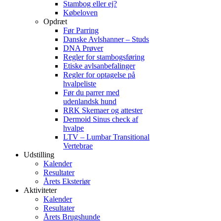
Stambog eller ej?
Købeloven
Opdræt
Før Parring
Danske Avlshanner – Studs
DNA Prøver
Regler for stambogsføring
Etiske avlsanbefalinger
Regler for optagelse på
hvalpeliste
Før du parrer med
udenlandsk hund
RRK Skemaer og attester
Dermoid Sinus check af
hvalpe
LTV – Lumbar Transitional
Vertebrae
Udstilling
Kalender
Resultater
Årets Eksteriør
Aktiviteter
Kalender
Resultater
Årets Brugshunde