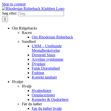
Skip to content
Søg efter:
Om Ridgebacks
Racen
Om Rhodesian Ridgeback
Sundhed
UHM – Unghunde
Mentalbeskrivelse
Dermoid Sinus
Arvelige sygdomme
Dysplasi
Falsk Drægtighed
Fodring
Korrekt tandsæt
Hvalpe
Hvalp
Hvalpelisten
Omplaceringer
Kenneler & Opdrættere
Før du køber
Før du køber hvalp