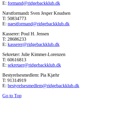
E:
formand@ridgebackklub.dk
Næstformand
:
Sven Jesper Knudsen
T: 50834773
E:
naestformand@ridgebackklub.dk
Kasserer: Poul H. Jensen
T: 28686233
E:
kasserer@ridgebackklub.dk
Sekretær: Julie Kimmer-Lorenzen
T: 60616813
E:
sekretaer@ridgebackklub.dk
Bestyrelsesmedlem: Pia Kjæhr
T: 91314919
E:
bestyrelsesmedlem@ridgebackklub.dk
Go to Top