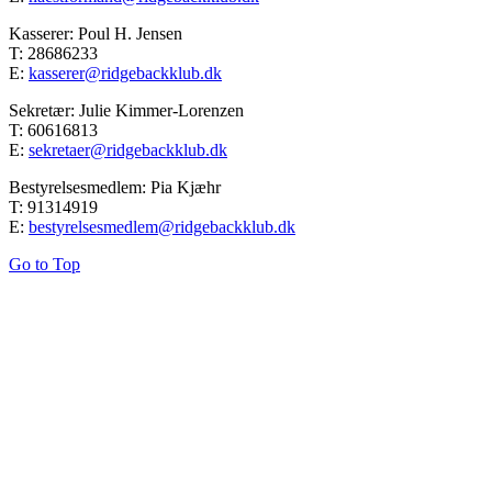
Kasserer: Poul H. Jensen
T: 28686233
E:
kasserer@ridgebackklub.dk
Sekretær: Julie Kimmer-Lorenzen
T: 60616813
E:
sekretaer@ridgebackklub.dk
Bestyrelsesmedlem: Pia Kjæhr
T: 91314919
E:
bestyrelsesmedlem@ridgebackklub.dk
Go to Top