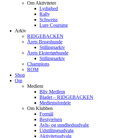
Om Aktiviteter
Lydighed
Rally
Schweiss
Lure Coursing
Arkiv
RIDGEBACKEN
Årets Brugshunde
Stillingsarkiv
Årets Eksteriørhunde
Stillingsarkiv
Champions
ROM
Shop
Om
Medlem
Bliv Medlem
Bladet – RIDGEBACKEN
Medlemsfordele
Om Klubben
Formål
Bestyrelsen
Avls- og sundhedsudvalg
Udstillingsudvalg
Aktivitetsudvalg