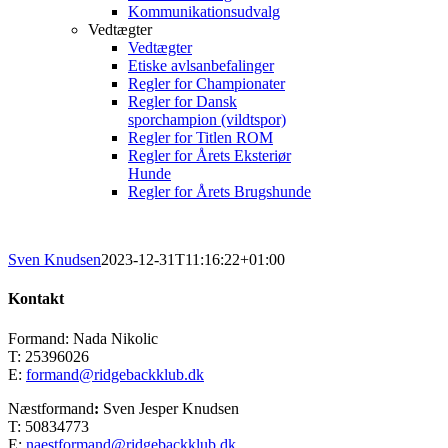
Kommunikationsudvalg
Vedtægter
Vedtægter
Etiske avlsanbefalinger
Regler for Championater
Regler for Dansk
sporchampion (vildtspor)
Regler for Titlen ROM
Regler for Årets Eksteriør
Hunde
Regler for Årets Brugshunde
Sven Knudsen
2023-12-31T11:16:22+01:00
Kontakt
Formand: Nada Nikolic
T: 25396026
E:
formand@ridgebackklub.dk
Næstformand
:
Sven Jesper Knudsen
T: 50834773
E:
naestformand@ridgebackklub.dk