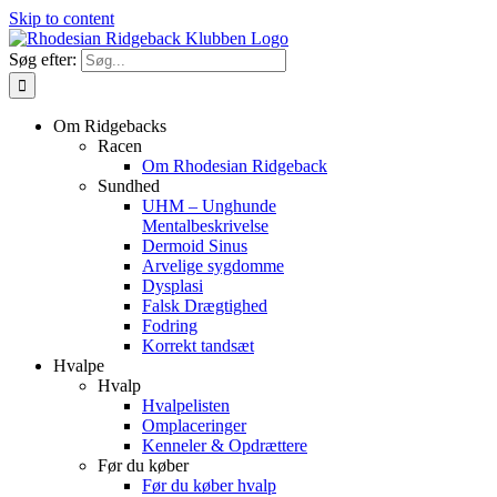
Skip to content
Søg efter:
Om Ridgebacks
Racen
Om Rhodesian Ridgeback
Sundhed
UHM – Unghunde
Mentalbeskrivelse
Dermoid Sinus
Arvelige sygdomme
Dysplasi
Falsk Drægtighed
Fodring
Korrekt tandsæt
Hvalpe
Hvalp
Hvalpelisten
Omplaceringer
Kenneler & Opdrættere
Før du køber
Før du køber hvalp