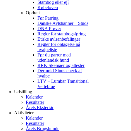
Stambog eller ej?
Købeloven
Opdræt
Før Parring
Danske Avlshanner – Studs
DNA Prøver
Regler for stambogsføring
Etiske avlsanbefalinger
Regler for optagelse på
hvalpeliste
Før du parrer med
udenlandsk hund
RRK Skemaer og attester
Dermoid Sinus check af
hvalpe
LTV – Lumbar Transitional
Vertebrae
Udstilling
Kalender
Resultater
Årets Eksteriør
Aktiviteter
Kalender
Resultater
Årets Brugshunde