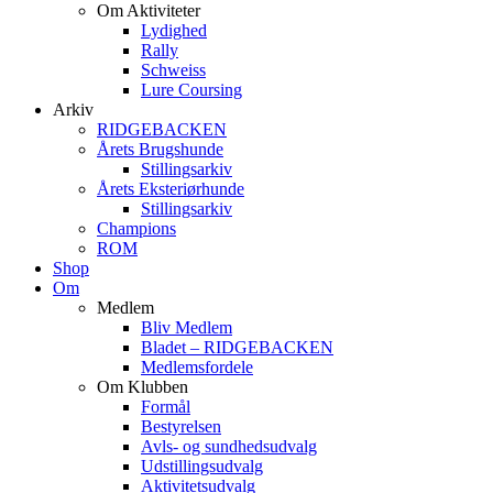
Om Aktiviteter
Lydighed
Rally
Schweiss
Lure Coursing
Arkiv
RIDGEBACKEN
Årets Brugshunde
Stillingsarkiv
Årets Eksteriørhunde
Stillingsarkiv
Champions
ROM
Shop
Om
Medlem
Bliv Medlem
Bladet – RIDGEBACKEN
Medlemsfordele
Om Klubben
Formål
Bestyrelsen
Avls- og sundhedsudvalg
Udstillingsudvalg
Aktivitetsudvalg