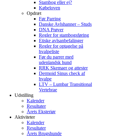
Stambog eller ej?
Købeloven
Opdræt
Før Parring
Danske Avlshanner – Studs
DNA Prøver
Regler for stambogsføring
Etiske avlsanbefalinger
Regler for optagelse på
hvalpeliste
Før du parrer med
udenlandsk hund
RRK Skemaer og attester
Dermoid Sinus check af
hvalpe
LTV – Lumbar Transitional
Vertebrae
Udstilling
Kalender
Resultater
Årets Eksteriør
Aktiviteter
Kalender
Resultater
Årets Brugshunde