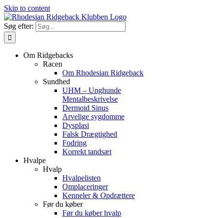
Skip to content
Søg efter:
Om Ridgebacks
Racen
Om Rhodesian Ridgeback
Sundhed
UHM – Unghunde
Mentalbeskrivelse
Dermoid Sinus
Arvelige sygdomme
Dysplasi
Falsk Drægtighed
Fodring
Korrekt tandsæt
Hvalpe
Hvalp
Hvalpelisten
Omplaceringer
Kenneler & Opdrættere
Før du køber
Før du køber hvalp