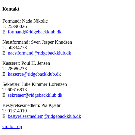
Kontakt
Formand: Nada Nikolic
T: 25396026
E:
formand@ridgebackklub.dk
Næstformand
:
Sven Jesper Knudsen
T: 50834773
E:
naestformand@ridgebackklub.dk
Kasserer: Poul H. Jensen
T: 28686233
E:
kasserer@ridgebackklub.dk
Sekretær: Julie Kimmer-Lorenzen
T: 60616813
E:
sekretaer@ridgebackklub.dk
Bestyrelsesmedlem: Pia Kjæhr
T: 91314919
E:
bestyrelsesmedlem@ridgebackklub.dk
Go to Top