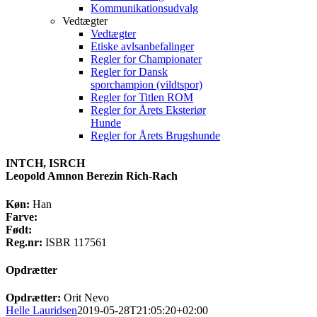
Kommunikationsudvalg
Vedtægter
Vedtægter
Etiske avlsanbefalinger
Regler for Championater
Regler for Dansk
sporchampion (vildtspor)
Regler for Titlen ROM
Regler for Årets Eksteriør
Hunde
Regler for Årets Brugshunde
INTCH, ISRCH
Leopold Amnon Berezin Rich-Rach
Køn:
Han
Farve:
Født:
Reg.nr:
ISBR 117561
Opdrætter
Opdrætter:
Orit Nevo
Helle Lauridsen
2019-05-28T21:05:20+02:00