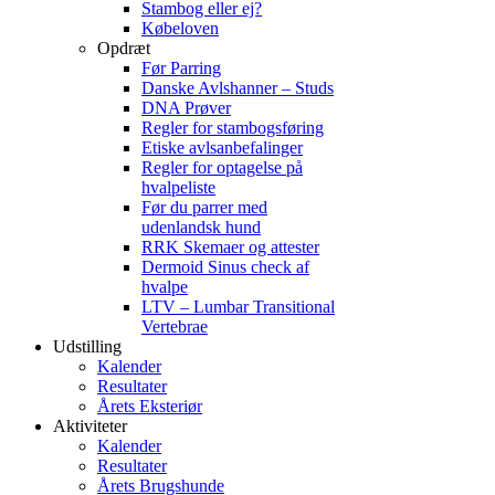
Stambog eller ej?
Købeloven
Opdræt
Før Parring
Danske Avlshanner – Studs
DNA Prøver
Regler for stambogsføring
Etiske avlsanbefalinger
Regler for optagelse på
hvalpeliste
Før du parrer med
udenlandsk hund
RRK Skemaer og attester
Dermoid Sinus check af
hvalpe
LTV – Lumbar Transitional
Vertebrae
Udstilling
Kalender
Resultater
Årets Eksteriør
Aktiviteter
Kalender
Resultater
Årets Brugshunde