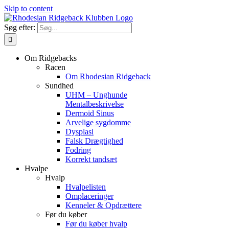
Skip to content
Søg efter:
Om Ridgebacks
Racen
Om Rhodesian Ridgeback
Sundhed
UHM – Unghunde
Mentalbeskrivelse
Dermoid Sinus
Arvelige sygdomme
Dysplasi
Falsk Drægtighed
Fodring
Korrekt tandsæt
Hvalpe
Hvalp
Hvalpelisten
Omplaceringer
Kenneler & Opdrættere
Før du køber
Før du køber hvalp