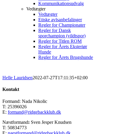
Kommunikationsudvalg
Vedtægter
Vedtægter
Etiske avlsanbefalinger
Regler for Championater
Regler for Dansk
sporchampion (vildtspor)
Regler for Titlen ROM
Regler for Årets Eksteriør
Hunde
Regler for Årets Brugshunde
Helle Lauridsen
2022-07-27T17:11:35+02:00
Kontakt
Formand: Nada Nikolic
T: 25396026
E:
formand@ridgebackklub.dk
Næstformand
:
Sven Jesper Knudsen
T: 50834773
E:
naestformand@ridgebackklub.dk