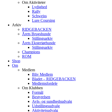
Om Aktiviteter
Lydighed
Rally
Schweiss
Lure Coursing
Arkiv
RIDGEBACKEN
Årets Brugshunde
Stillingsarkiv
Årets Eksteriørhunde
Stillingsarkiv
Champions
ROM
Shop
Om
Medlem
Bliv Medlem
Bladet – RIDGEBACKEN
Medlemsfordele
Om Klubben
Formål
Bestyrelsen
Avls- og sundhedsudvalg
Udstillingsudvalg
Aktivitetsudvalg