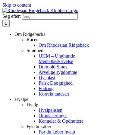
Skip to content
Søg efter:
Om Ridgebacks
Racen
Om Rhodesian Ridgeback
Sundhed
UHM – Unghunde
Mentalbeskrivelse
Dermoid Sinus
Arvelige sygdomme
Dysplasi
Falsk Drægtighed
Fodring
Korrekt tandsæt
Hvalpe
Hvalp
Hvalpelisten
Omplaceringer
Kenneler & Opdrættere
Før du køber
Før du køber hvalp