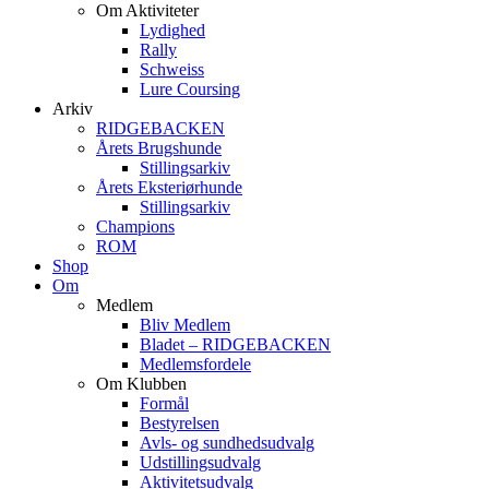
Om Aktiviteter
Lydighed
Rally
Schweiss
Lure Coursing
Arkiv
RIDGEBACKEN
Årets Brugshunde
Stillingsarkiv
Årets Eksteriørhunde
Stillingsarkiv
Champions
ROM
Shop
Om
Medlem
Bliv Medlem
Bladet – RIDGEBACKEN
Medlemsfordele
Om Klubben
Formål
Bestyrelsen
Avls- og sundhedsudvalg
Udstillingsudvalg
Aktivitetsudvalg