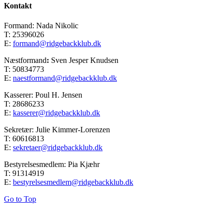
Kontakt
Formand: Nada Nikolic
T: 25396026
E:
formand@ridgebackklub.dk
Næstformand
:
Sven Jesper Knudsen
T: 50834773
E:
naestformand@ridgebackklub.dk
Kasserer: Poul H. Jensen
T: 28686233
E:
kasserer@ridgebackklub.dk
Sekretær: Julie Kimmer-Lorenzen
T: 60616813
E:
sekretaer@ridgebackklub.dk
Bestyrelsesmedlem: Pia Kjæhr
T: 91314919
E:
bestyrelsesmedlem@ridgebackklub.dk
Go to Top