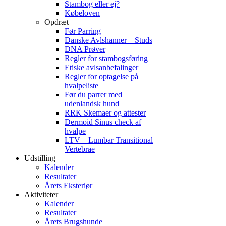
Stambog eller ej?
Købeloven
Opdræt
Før Parring
Danske Avlshanner – Studs
DNA Prøver
Regler for stambogsføring
Etiske avlsanbefalinger
Regler for optagelse på
hvalpeliste
Før du parrer med
udenlandsk hund
RRK Skemaer og attester
Dermoid Sinus check af
hvalpe
LTV – Lumbar Transitional
Vertebrae
Udstilling
Kalender
Resultater
Årets Eksteriør
Aktiviteter
Kalender
Resultater
Årets Brugshunde