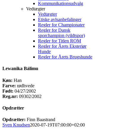
Kommunikationsudvalg
Vedtægter
Vedtægter
Etiske avlsanbefalinger
Regler for Championater
Regler for Dansk
sporchampion (vildtspor)
Regler for Titlen ROM
Regler for Årets Eksteriør
Hunde
Regler for Årets Brugshunde
Lewanika Bálimu
Køn:
Han
Farve:
rødhvede
Født:
04/27/2002
Reg.nr:
09302/2002
Opdrætter
Opdrætter:
Finn Baastrand
Sven Knudsen
2020-07-19T07:00:00+02:00