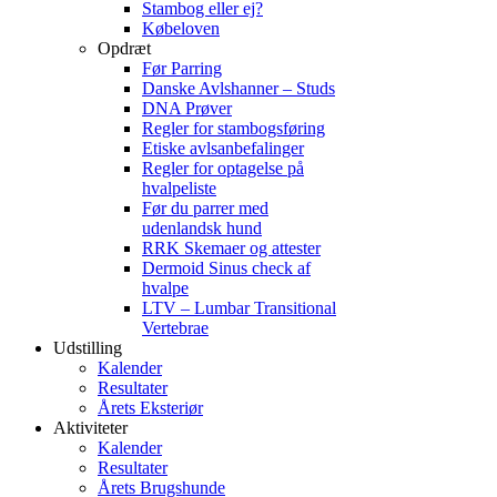
Stambog eller ej?
Købeloven
Opdræt
Før Parring
Danske Avlshanner – Studs
DNA Prøver
Regler for stambogsføring
Etiske avlsanbefalinger
Regler for optagelse på
hvalpeliste
Før du parrer med
udenlandsk hund
RRK Skemaer og attester
Dermoid Sinus check af
hvalpe
LTV – Lumbar Transitional
Vertebrae
Udstilling
Kalender
Resultater
Årets Eksteriør
Aktiviteter
Kalender
Resultater
Årets Brugshunde