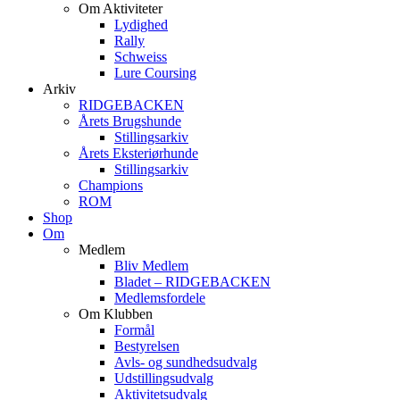
Om Aktiviteter
Lydighed
Rally
Schweiss
Lure Coursing
Arkiv
RIDGEBACKEN
Årets Brugshunde
Stillingsarkiv
Årets Eksteriørhunde
Stillingsarkiv
Champions
ROM
Shop
Om
Medlem
Bliv Medlem
Bladet – RIDGEBACKEN
Medlemsfordele
Om Klubben
Formål
Bestyrelsen
Avls- og sundhedsudvalg
Udstillingsudvalg
Aktivitetsudvalg