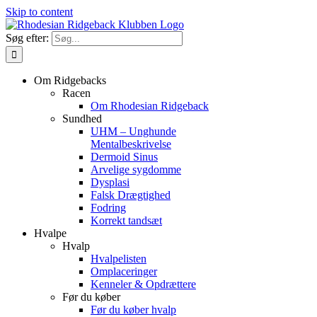
Skip to content
Søg efter:
Om Ridgebacks
Racen
Om Rhodesian Ridgeback
Sundhed
UHM – Unghunde
Mentalbeskrivelse
Dermoid Sinus
Arvelige sygdomme
Dysplasi
Falsk Drægtighed
Fodring
Korrekt tandsæt
Hvalpe
Hvalp
Hvalpelisten
Omplaceringer
Kenneler & Opdrættere
Før du køber
Før du køber hvalp