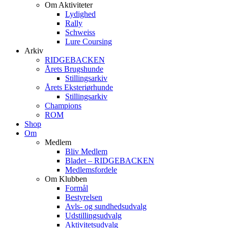
Om Aktiviteter
Lydighed
Rally
Schweiss
Lure Coursing
Arkiv
RIDGEBACKEN
Årets Brugshunde
Stillingsarkiv
Årets Eksteriørhunde
Stillingsarkiv
Champions
ROM
Shop
Om
Medlem
Bliv Medlem
Bladet – RIDGEBACKEN
Medlemsfordele
Om Klubben
Formål
Bestyrelsen
Avls- og sundhedsudvalg
Udstillingsudvalg
Aktivitetsudvalg