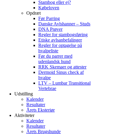
Stambog eller ej?
Købeloven
Opdræt
Før Parring
Danske Avlshanner – Studs
DNA Prøver
Regler for stambogsføring
Etiske avlsanbefalinger
Regler for optagelse på
hvalpeliste
Før du parrer med
udenlandsk hund
RRK Skemaer og attester
Dermoid Sinus check af
hvalpe
LTV – Lumbar Transitional
Vertebrae
Udstilling
Kalender
Resultater
Årets Eksteriør
Aktiviteter
Kalender
Resultater
Årets Brugshunde