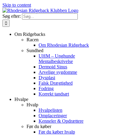
Skip to content
Søg efter:
Om Ridgebacks
Racen
Om Rhodesian Ridgeback
Sundhed
UHM – Unghunde
Mentalbeskrivelse
Dermoid Sinus
Arvelige sygdomme
Dysplasi
Falsk Drægtighed
Fodring
Korrekt tandsæt
Hvalpe
Hvalp
Hvalpelisten
Omplaceringer
Kenneler & Opdrættere
Før du køber
Før du køber hvalp