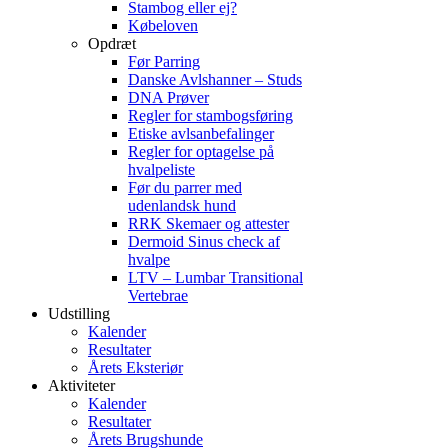
Stambog eller ej?
Købeloven
Opdræt
Før Parring
Danske Avlshanner – Studs
DNA Prøver
Regler for stambogsføring
Etiske avlsanbefalinger
Regler for optagelse på
hvalpeliste
Før du parrer med
udenlandsk hund
RRK Skemaer og attester
Dermoid Sinus check af
hvalpe
LTV – Lumbar Transitional
Vertebrae
Udstilling
Kalender
Resultater
Årets Eksteriør
Aktiviteter
Kalender
Resultater
Årets Brugshunde