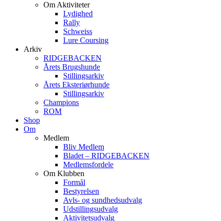
Om Aktiviteter
Lydighed
Rally
Schweiss
Lure Coursing
Arkiv
RIDGEBACKEN
Årets Brugshunde
Stillingsarkiv
Årets Eksteriørhunde
Stillingsarkiv
Champions
ROM
Shop
Om
Medlem
Bliv Medlem
Bladet – RIDGEBACKEN
Medlemsfordele
Om Klubben
Formål
Bestyrelsen
Avls- og sundhedsudvalg
Udstillingsudvalg
Aktivitetsudvalg