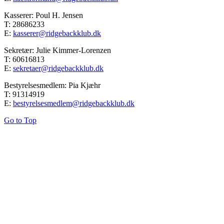
Kasserer: Poul H. Jensen
T: 28686233
E:
kasserer@ridgebackklub.dk
Sekretær: Julie Kimmer-Lorenzen
T: 60616813
E:
sekretaer@ridgebackklub.dk
Bestyrelsesmedlem: Pia Kjæhr
T: 91314919
E:
bestyrelsesmedlem@ridgebackklub.dk
Go to Top