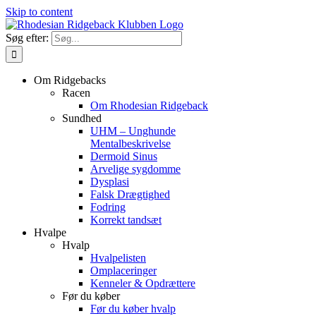
Skip to content
Søg efter:
Om Ridgebacks
Racen
Om Rhodesian Ridgeback
Sundhed
UHM – Unghunde
Mentalbeskrivelse
Dermoid Sinus
Arvelige sygdomme
Dysplasi
Falsk Drægtighed
Fodring
Korrekt tandsæt
Hvalpe
Hvalp
Hvalpelisten
Omplaceringer
Kenneler & Opdrættere
Før du køber
Før du køber hvalp