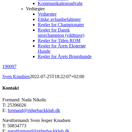
Kommunikationsudvalg
Vedtægter
Vedtægter
Etiske avlsanbefalinger
Regler for Championater
Regler for Dansk
sporchampion (vildtspor)
Regler for Titlen ROM
Regler for Årets Eksteriør
Hunde
Regler for Årets Brugshunde
190097
Sven Knudsen
2022-07-25T18:22:07+02:00
Kontakt
Formand: Nada Nikolic
T: 25396026
E:
formand@ridgebackklub.dk
Næstformand
:
Sven Jesper Knudsen
T: 50834773
E:
naestformand@ridgebackklub.dk