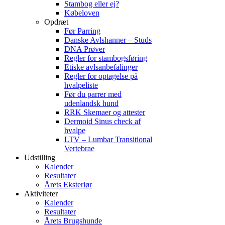
Stambog eller ej?
Købeloven
Opdræt
Før Parring
Danske Avlshanner – Studs
DNA Prøver
Regler for stambogsføring
Etiske avlsanbefalinger
Regler for optagelse på
hvalpeliste
Før du parrer med
udenlandsk hund
RRK Skemaer og attester
Dermoid Sinus check af
hvalpe
LTV – Lumbar Transitional
Vertebrae
Udstilling
Kalender
Resultater
Årets Eksteriør
Aktiviteter
Kalender
Resultater
Årets Brugshunde