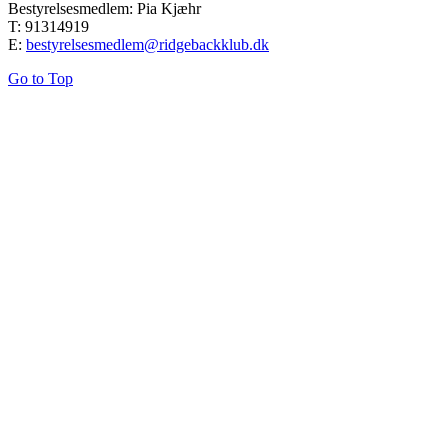
Bestyrelsesmedlem: Pia Kjæhr
T: 91314919
E:
bestyrelsesmedlem@ridgebackklub.dk
Go to Top