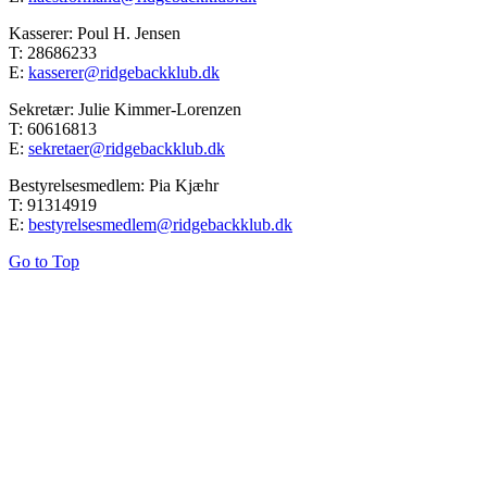
Kasserer: Poul H. Jensen
T: 28686233
E:
kasserer@ridgebackklub.dk
Sekretær: Julie Kimmer-Lorenzen
T: 60616813
E:
sekretaer@ridgebackklub.dk
Bestyrelsesmedlem: Pia Kjæhr
T: 91314919
E:
bestyrelsesmedlem@ridgebackklub.dk
Go to Top