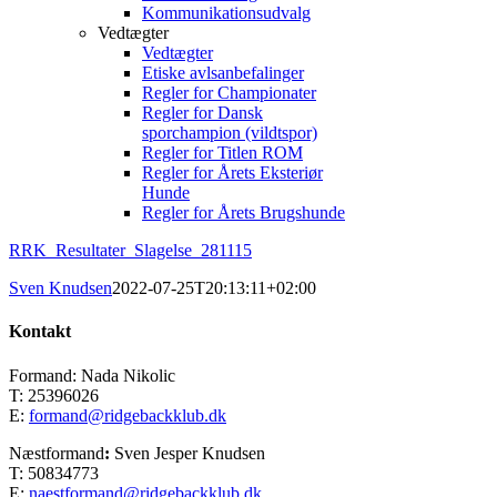
Kommunikationsudvalg
Vedtægter
Vedtægter
Etiske avlsanbefalinger
Regler for Championater
Regler for Dansk
sporchampion (vildtspor)
Regler for Titlen ROM
Regler for Årets Eksteriør
Hunde
Regler for Årets Brugshunde
RRK_Resultater_Slagelse_281115
Sven Knudsen
2022-07-25T20:13:11+02:00
Kontakt
Formand: Nada Nikolic
T: 25396026
E:
formand@ridgebackklub.dk
Næstformand
:
Sven Jesper Knudsen
T: 50834773
E:
naestformand@ridgebackklub.dk