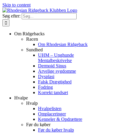
Skip to content
Søg efter:
Om Ridgebacks
Racen
Om Rhodesian Ridgeback
Sundhed
UHM – Unghunde
Mentalbeskrivelse
Dermoid Sinus
Arvelige sygdomme
Dysplasi
Falsk Drægtighed
Fodring
Korrekt tandsæt
Hvalpe
Hvalp
Hvalpelisten
Omplaceringer
Kenneler & Opdrættere
Før du køber
Før du køber hvalp