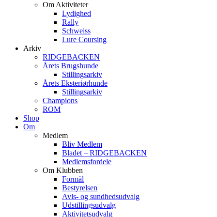
Om Aktiviteter
Lydighed
Rally
Schweiss
Lure Coursing
Arkiv
RIDGEBACKEN
Årets Brugshunde
Stillingsarkiv
Årets Eksteriørhunde
Stillingsarkiv
Champions
ROM
Shop
Om
Medlem
Bliv Medlem
Bladet – RIDGEBACKEN
Medlemsfordele
Om Klubben
Formål
Bestyrelsen
Avls- og sundhedsudvalg
Udstillingsudvalg
Aktivitetsudvalg