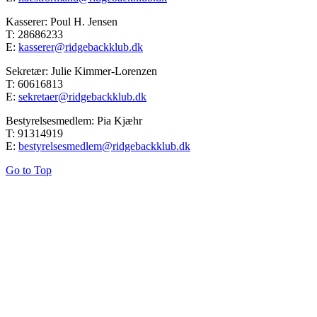
Kasserer: Poul H. Jensen
T: 28686233
E:
kasserer@ridgebackklub.dk
Sekretær: Julie Kimmer-Lorenzen
T: 60616813
E:
sekretaer@ridgebackklub.dk
Bestyrelsesmedlem: Pia Kjæhr
T: 91314919
E:
bestyrelsesmedlem@ridgebackklub.dk
Go to Top