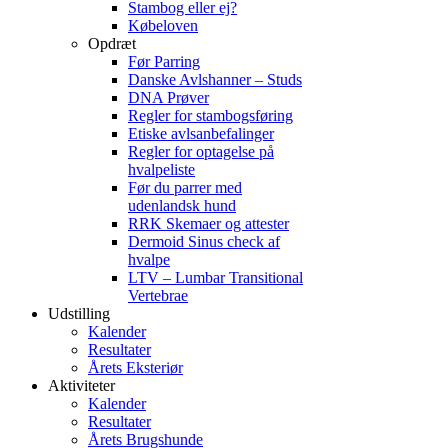
Stambog eller ej?
Købeloven
Opdræt
Før Parring
Danske Avlshanner – Studs
DNA Prøver
Regler for stambogsføring
Etiske avlsanbefalinger
Regler for optagelse på
hvalpeliste
Før du parrer med
udenlandsk hund
RRK Skemaer og attester
Dermoid Sinus check af
hvalpe
LTV – Lumbar Transitional
Vertebrae
Udstilling
Kalender
Resultater
Årets Eksteriør
Aktiviteter
Kalender
Resultater
Årets Brugshunde