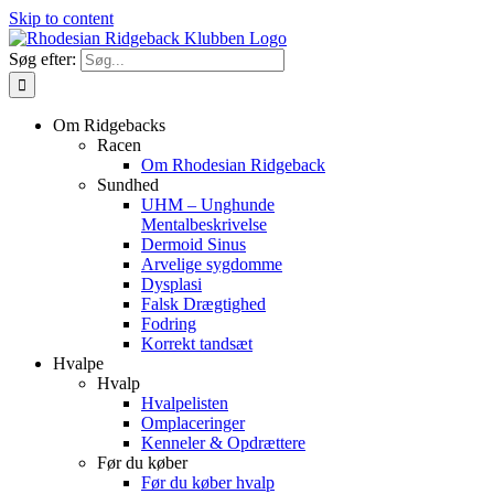
Skip to content
Søg efter:
Om Ridgebacks
Racen
Om Rhodesian Ridgeback
Sundhed
UHM – Unghunde
Mentalbeskrivelse
Dermoid Sinus
Arvelige sygdomme
Dysplasi
Falsk Drægtighed
Fodring
Korrekt tandsæt
Hvalpe
Hvalp
Hvalpelisten
Omplaceringer
Kenneler & Opdrættere
Før du køber
Før du køber hvalp