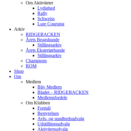
Om Aktiviteter
Lydighed
Rally
Schweiss
Lure Coursing
Arkiv
RIDGEBACKEN
Årets Brugshunde
Stillingsarkiv
Årets Eksteriørhunde
Stillingsarkiv
Champions
ROM
Shop
Om
Medlem
Bliv Medlem
Bladet – RIDGEBACKEN
Medlemsfordele
Om Klubben
Formål
Bestyrelsen
Avls- og sundhedsudvalg
Udstillingsudvalg
Aktivitetsudvalg