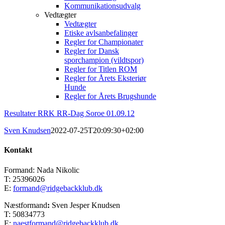
Kommunikationsudvalg
Vedtægter
Vedtægter
Etiske avlsanbefalinger
Regler for Championater
Regler for Dansk
sporchampion (vildtspor)
Regler for Titlen ROM
Regler for Årets Eksteriør
Hunde
Regler for Årets Brugshunde
Resultater RRK RR-Dag Soroe 01.09.12
Sven Knudsen
2022-07-25T20:09:30+02:00
Kontakt
Formand: Nada Nikolic
T: 25396026
E:
formand@ridgebackklub.dk
Næstformand
:
Sven Jesper Knudsen
T: 50834773
E:
naestformand@ridgebackklub.dk