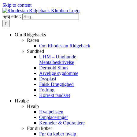
Skip to content
Søg efter:
Om Ridgebacks
Racen
Om Rhodesian Ridgeback
Sundhed
UHM – Unghunde
Mentalbeskrivelse
Dermoid Sinus
Arvelige sygdomme
Dysplasi
Falsk Drægtighed
Fodring
Korrekt tandsæt
Hvalpe
Hvalp
Hvalpelisten
Omplaceringer
Kenneler & Opdrættere
Før du køber
Før du køber hvalp