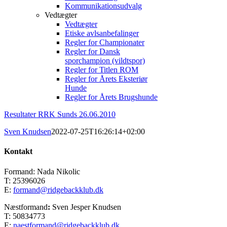
Kommunikationsudvalg
Vedtægter
Vedtægter
Etiske avlsanbefalinger
Regler for Championater
Regler for Dansk
sporchampion (vildtspor)
Regler for Titlen ROM
Regler for Årets Eksteriør
Hunde
Regler for Årets Brugshunde
Resultater RRK Sunds 26.06.2010
Sven Knudsen
2022-07-25T16:26:14+02:00
Kontakt
Formand: Nada Nikolic
T: 25396026
E:
formand@ridgebackklub.dk
Næstformand
:
Sven Jesper Knudsen
T: 50834773
E:
naestformand@ridgebackklub.dk