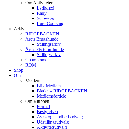
Om Aktiviteter
Lydighed
Rally
Schweiss
Lure Coursing
Arkiv
RIDGEBACKEN
Årets Brugshunde
Stillingsarkiv
Årets Eksteriørhunde
Stillingsarkiv
Champions
ROM
Shop
Om
Medlem
Bliv Medlem
Bladet – RIDGEBACKEN
Medlemsfordele
Om Klubben
Formål
Bestyrelsen
Avls- og sundhedsudvalg
Udstillingsudvalg
Aktivitetsudvalg