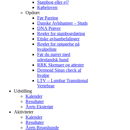
Stambog eller ej?
Købeloven
Opdræt
Før Parring
Danske Avlshanner – Studs
DNA Prøver
Regler for stambogsføring
Etiske avlsanbefalinger
Regler for optagelse på
hvalpeliste
Før du parrer med
udenlandsk hund
RRK Skemaer og attester
Dermoid Sinus check af
hvalpe
LTV – Lumbar Transitional
Vertebrae
Udstilling
Kalender
Resultater
Årets Eksteriør
Aktiviteter
Kalender
Resultater
Årets Brugshunde