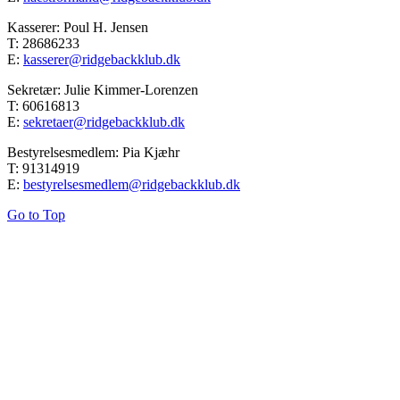
Kasserer: Poul H. Jensen
T: 28686233
E:
kasserer@ridgebackklub.dk
Sekretær: Julie Kimmer-Lorenzen
T: 60616813
E:
sekretaer@ridgebackklub.dk
Bestyrelsesmedlem: Pia Kjæhr
T: 91314919
E:
bestyrelsesmedlem@ridgebackklub.dk
Go to Top