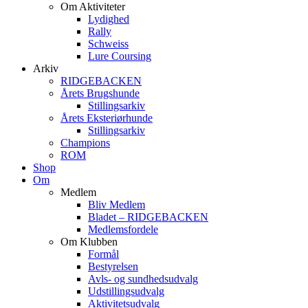
Om Aktiviteter
Lydighed
Rally
Schweiss
Lure Coursing
Arkiv
RIDGEBACKEN
Årets Brugshunde
Stillingsarkiv
Årets Eksteriørhunde
Stillingsarkiv
Champions
ROM
Shop
Om
Medlem
Bliv Medlem
Bladet – RIDGEBACKEN
Medlemsfordele
Om Klubben
Formål
Bestyrelsen
Avls- og sundhedsudvalg
Udstillingsudvalg
Aktivitetsudvalg