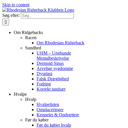
Skip to content
Søg efter:
Om Ridgebacks
Racen
Om Rhodesian Ridgeback
Sundhed
UHM – Unghunde
Mentalbeskrivelse
Dermoid Sinus
Arvelige sygdomme
Dysplasi
Falsk Drægtighed
Fodring
Korrekt tandsæt
Hvalpe
Hvalp
Hvalpelisten
Omplaceringer
Kenneler & Opdrættere
Før du køber
Før du køber hvalp