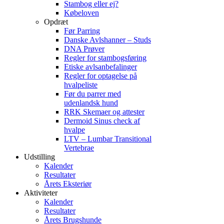
Stambog eller ej?
Købeloven
Opdræt
Før Parring
Danske Avlshanner – Studs
DNA Prøver
Regler for stambogsføring
Etiske avlsanbefalinger
Regler for optagelse på
hvalpeliste
Før du parrer med
udenlandsk hund
RRK Skemaer og attester
Dermoid Sinus check af
hvalpe
LTV – Lumbar Transitional
Vertebrae
Udstilling
Kalender
Resultater
Årets Eksteriør
Aktiviteter
Kalender
Resultater
Årets Brugshunde