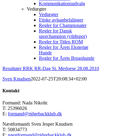
Kommunikationsudvalg
Vedtægter
Vedtægter
Etiske avlsanbefalinger
Regler for Championater
Regler for Dansk
sporchampion (vildtspor)
Regler for Titlen ROM
Regler for Årets Eksteriør
Hunde
Regler for Årets Brugshunde
Resultater RRK RR-Dag St. Merloese 28.08.2010
Sven Knudsen
2022-07-25T20:08:34+02:00
Kontakt
Formand: Nada Nikolic
T: 25396026
E:
formand@ridgebackklub.dk
Næstformand
:
Sven Jesper Knudsen
T: 50834773
E:
naestformand@ridgebackklub.dk