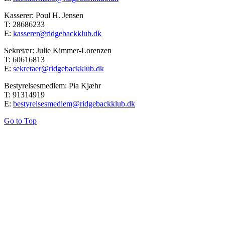
Kasserer: Poul H. Jensen
T: 28686233
E:
kasserer@ridgebackklub.dk
Sekretær: Julie Kimmer-Lorenzen
T: 60616813
E:
sekretaer@ridgebackklub.dk
Bestyrelsesmedlem: Pia Kjæhr
T: 91314919
E:
bestyrelsesmedlem@ridgebackklub.dk
Go to Top