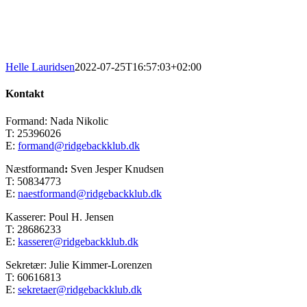
Helle Lauridsen
2022-07-25T16:57:03+02:00
Kontakt
Formand: Nada Nikolic
T: 25396026
E:
formand@ridgebackklub.dk
Næstformand
:
Sven Jesper Knudsen
T: 50834773
E:
naestformand@ridgebackklub.dk
Kasserer: Poul H. Jensen
T: 28686233
E:
kasserer@ridgebackklub.dk
Sekretær: Julie Kimmer-Lorenzen
T: 60616813
E:
sekretaer@ridgebackklub.dk