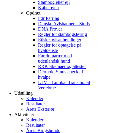
Stambog eller ej?
Købeloven
Opdræt
Før Parring
Danske Avlshanner – Studs
DNA Prøver
Regler for stambogsføring
Etiske avlsanbefalinger
Regler for optagelse på
hvalpeliste
Før du parrer med
udenlandsk hund
RRK Skemaer og attester
Dermoid Sinus check af
hvalpe
LTV – Lumbar Transitional
Vertebrae
Udstilling
Kalender
Resultater
Årets Eksteriør
Aktiviteter
Kalender
Resultater
Årets Brugshunde