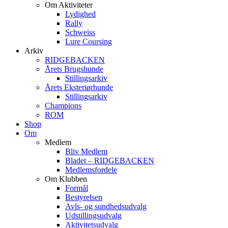
Om Aktiviteter
Lydighed
Rally
Schweiss
Lure Coursing
Arkiv
RIDGEBACKEN
Årets Brugshunde
Stillingsarkiv
Årets Eksteriørhunde
Stillingsarkiv
Champions
ROM
Shop
Om
Medlem
Bliv Medlem
Bladet – RIDGEBACKEN
Medlemsfordele
Om Klubben
Formål
Bestyrelsen
Avls- og sundhedsudvalg
Udstillingsudvalg
Aktivitetsudvalg