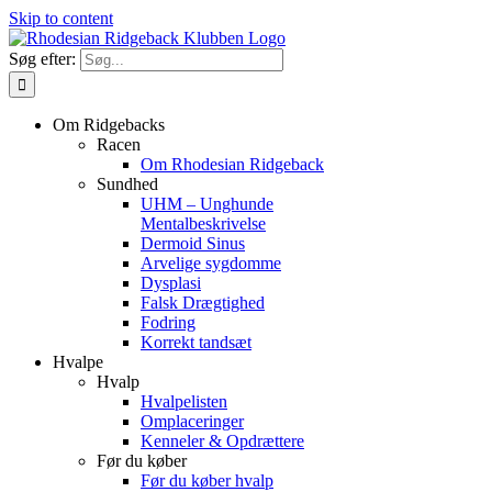
Skip to content
Søg efter:
Om Ridgebacks
Racen
Om Rhodesian Ridgeback
Sundhed
UHM – Unghunde
Mentalbeskrivelse
Dermoid Sinus
Arvelige sygdomme
Dysplasi
Falsk Drægtighed
Fodring
Korrekt tandsæt
Hvalpe
Hvalp
Hvalpelisten
Omplaceringer
Kenneler & Opdrættere
Før du køber
Før du køber hvalp