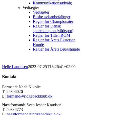
Kommunikationsudvalg
Vedtægter
Vedtægter
Etiske avlsanbefalinger
Regler for Championater
Regler for Dansk
sporchampion (vildtspor)
Regler for Titlen ROM
Regler for Årets Eksteriør
Hunde
Regler for Årets Brugshunde
Helle Lauridsen
2022-07-25T18:26:41+02:00
Kontakt
Formand: Nada Nikolic
T: 25396026
E:
formand@ridgebackklub.dk
Næstformand
:
Sven Jesper Knudsen
T: 50834773
E:
naestformand@ridgebackklub.dk