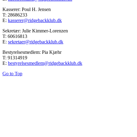
Kasserer: Poul H. Jensen
T: 28686233
E:
kasserer@ridgebackklub.dk
Sekretær: Julie Kimmer-Lorenzen
T: 60616813
E:
sekretaer@ridgebackklub.dk
Bestyrelsesmedlem: Pia Kjæhr
T: 91314919
E:
bestyrelsesmedlem@ridgebackklub.dk
Go to Top