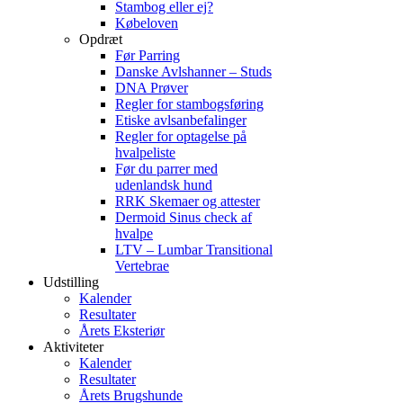
Stambog eller ej?
Købeloven
Opdræt
Før Parring
Danske Avlshanner – Studs
DNA Prøver
Regler for stambogsføring
Etiske avlsanbefalinger
Regler for optagelse på
hvalpeliste
Før du parrer med
udenlandsk hund
RRK Skemaer og attester
Dermoid Sinus check af
hvalpe
LTV – Lumbar Transitional
Vertebrae
Udstilling
Kalender
Resultater
Årets Eksteriør
Aktiviteter
Kalender
Resultater
Årets Brugshunde