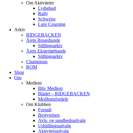
Om Aktiviteter
Lydighed
Rally
Schweiss
Lure Coursing
Arkiv
RIDGEBACKEN
Årets Brugshunde
Stillingsarkiv
Årets Eksteriørhunde
Stillingsarkiv
Champions
ROM
Shop
Om
Medlem
Bliv Medlem
Bladet – RIDGEBACKEN
Medlemsfordele
Om Klubben
Formål
Bestyrelsen
Avls- og sundhedsudvalg
Udstillingsudvalg
Aktivitetsudvalg