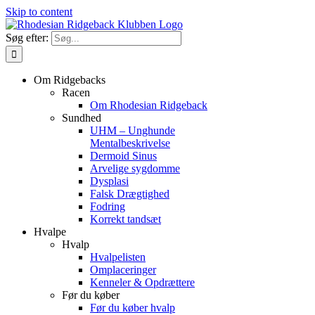
Skip to content
Søg efter:
Om Ridgebacks
Racen
Om Rhodesian Ridgeback
Sundhed
UHM – Unghunde
Mentalbeskrivelse
Dermoid Sinus
Arvelige sygdomme
Dysplasi
Falsk Drægtighed
Fodring
Korrekt tandsæt
Hvalpe
Hvalp
Hvalpelisten
Omplaceringer
Kenneler & Opdrættere
Før du køber
Før du køber hvalp