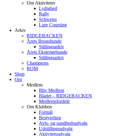
Om Aktiviteter
Lydighed
Rally
Schweiss
Lure Coursing
Arkiv
RIDGEBACKEN
Årets Brugshunde
Stillingsarkiv
Årets Eksteriørhunde
Stillingsarkiv
Champions
ROM
Shop
Om
Medlem
Bliv Medlem
Bladet – RIDGEBACKEN
Medlemsfordele
Om Klubben
Formål
Bestyrelsen
Avls- og sundhedsudvalg
Udstillingsudvalg
Aktivitetsudvalg