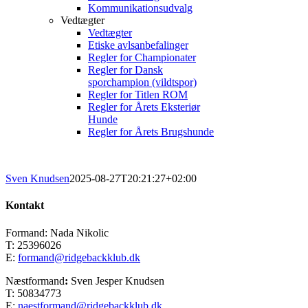
Kommunikationsudvalg
Vedtægter
Vedtægter
Etiske avlsanbefalinger
Regler for Championater
Regler for Dansk
sporchampion (vildtspor)
Regler for Titlen ROM
Regler for Årets Eksteriør
Hunde
Regler for Årets Brugshunde
Sven Knudsen
2025-08-27T20:21:27+02:00
Kontakt
Formand: Nada Nikolic
T: 25396026
E:
formand@ridgebackklub.dk
Næstformand
:
Sven Jesper Knudsen
T: 50834773
E:
naestformand@ridgebackklub.dk