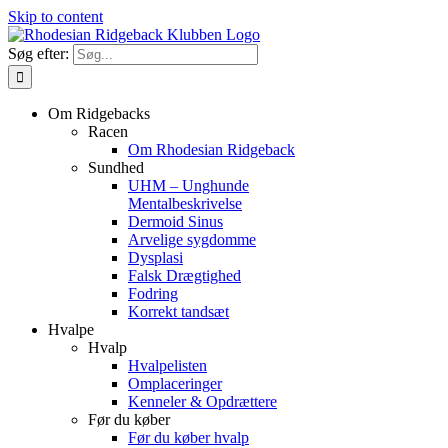
Skip to content
Søg efter:
Om Ridgebacks
Racen
Om Rhodesian Ridgeback
Sundhed
UHM – Unghunde
Mentalbeskrivelse
Dermoid Sinus
Arvelige sygdomme
Dysplasi
Falsk Drægtighed
Fodring
Korrekt tandsæt
Hvalpe
Hvalp
Hvalpelisten
Omplaceringer
Kenneler & Opdrættere
Før du køber
Før du køber hvalp