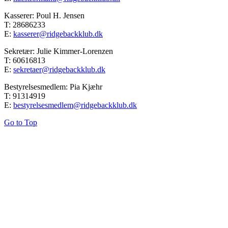
Kasserer: Poul H. Jensen
T: 28686233
E:
kasserer@ridgebackklub.dk
Sekretær: Julie Kimmer-Lorenzen
T: 60616813
E:
sekretaer@ridgebackklub.dk
Bestyrelsesmedlem: Pia Kjæhr
T: 91314919
E:
bestyrelsesmedlem@ridgebackklub.dk
Go to Top