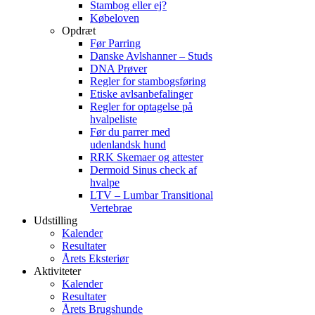
Stambog eller ej?
Købeloven
Opdræt
Før Parring
Danske Avlshanner – Studs
DNA Prøver
Regler for stambogsføring
Etiske avlsanbefalinger
Regler for optagelse på
hvalpeliste
Før du parrer med
udenlandsk hund
RRK Skemaer og attester
Dermoid Sinus check af
hvalpe
LTV – Lumbar Transitional
Vertebrae
Udstilling
Kalender
Resultater
Årets Eksteriør
Aktiviteter
Kalender
Resultater
Årets Brugshunde