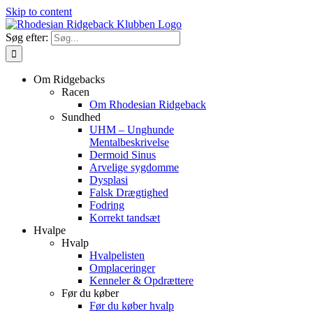
Skip to content
Søg efter:
Om Ridgebacks
Racen
Om Rhodesian Ridgeback
Sundhed
UHM – Unghunde
Mentalbeskrivelse
Dermoid Sinus
Arvelige sygdomme
Dysplasi
Falsk Drægtighed
Fodring
Korrekt tandsæt
Hvalpe
Hvalp
Hvalpelisten
Omplaceringer
Kenneler & Opdrættere
Før du køber
Før du køber hvalp