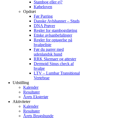
Stambog eller ej?
Købeloven
Opdræt
Før Parring
Danske Avlshanner – Studs
DNA Prøver
Regler for stambogsføring
Etiske avlsanbefalinger
Regler for optagelse på
hvalpeliste
Før du parrer med
udenlandsk hund
RRK Skemaer og attester
Dermoid Sinus check af
hvalpe
LTV – Lumbar Transitional
Vertebrae
Udstilling
Kalender
Resultater
Årets Eksteriør
Aktiviteter
Kalender
Resultater
Årets Brugshunde