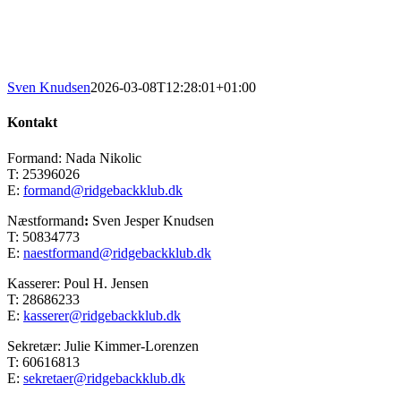
Sven Knudsen
2026-03-08T12:28:01+01:00
Kontakt
Formand: Nada Nikolic
T: 25396026
E:
formand@ridgebackklub.dk
Næstformand
:
Sven Jesper Knudsen
T: 50834773
E:
naestformand@ridgebackklub.dk
Kasserer: Poul H. Jensen
T: 28686233
E:
kasserer@ridgebackklub.dk
Sekretær: Julie Kimmer-Lorenzen
T: 60616813
E:
sekretaer@ridgebackklub.dk