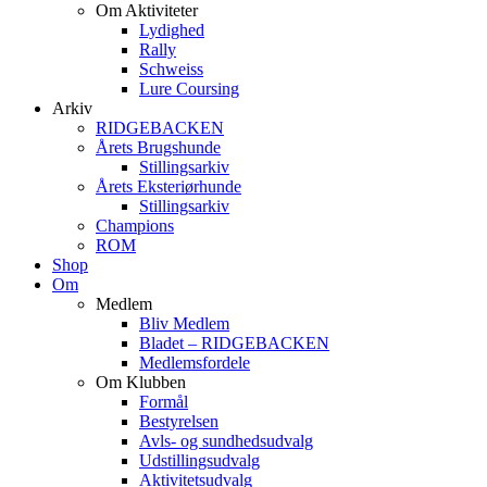
Om Aktiviteter
Lydighed
Rally
Schweiss
Lure Coursing
Arkiv
RIDGEBACKEN
Årets Brugshunde
Stillingsarkiv
Årets Eksteriørhunde
Stillingsarkiv
Champions
ROM
Shop
Om
Medlem
Bliv Medlem
Bladet – RIDGEBACKEN
Medlemsfordele
Om Klubben
Formål
Bestyrelsen
Avls- og sundhedsudvalg
Udstillingsudvalg
Aktivitetsudvalg