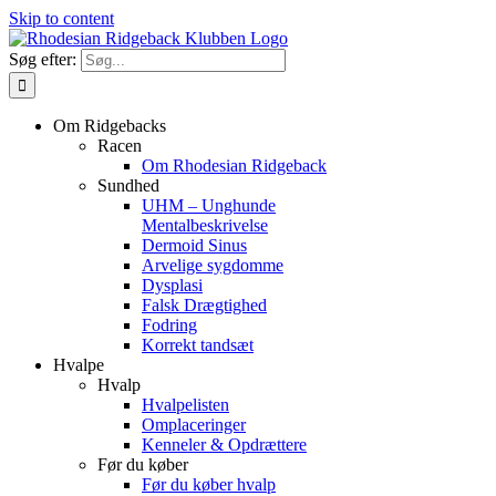
Skip to content
Søg efter:
Om Ridgebacks
Racen
Om Rhodesian Ridgeback
Sundhed
UHM – Unghunde
Mentalbeskrivelse
Dermoid Sinus
Arvelige sygdomme
Dysplasi
Falsk Drægtighed
Fodring
Korrekt tandsæt
Hvalpe
Hvalp
Hvalpelisten
Omplaceringer
Kenneler & Opdrættere
Før du køber
Før du køber hvalp