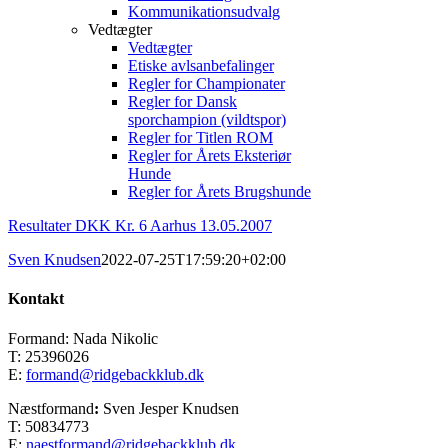
Kommunikationsudvalg
Vedtægter
Vedtægter
Etiske avlsanbefalinger
Regler for Championater
Regler for Dansk
sporchampion (vildtspor)
Regler for Titlen ROM
Regler for Årets Eksteriør
Hunde
Regler for Årets Brugshunde
Resultater DKK Kr. 6 Aarhus 13.05.2007
Sven Knudsen
2022-07-25T17:59:20+02:00
Kontakt
Formand: Nada Nikolic
T: 25396026
E:
formand@ridgebackklub.dk
Næstformand
:
Sven Jesper Knudsen
T: 50834773
E:
naestformand@ridgebackklub.dk