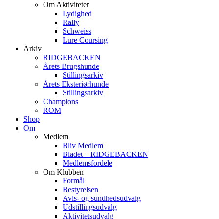
Om Aktiviteter
Lydighed
Rally
Schweiss
Lure Coursing
Arkiv
RIDGEBACKEN
Årets Brugshunde
Stillingsarkiv
Årets Eksteriørhunde
Stillingsarkiv
Champions
ROM
Shop
Om
Medlem
Bliv Medlem
Bladet – RIDGEBACKEN
Medlemsfordele
Om Klubben
Formål
Bestyrelsen
Avls- og sundhedsudvalg
Udstillingsudvalg
Aktivitetsudvalg