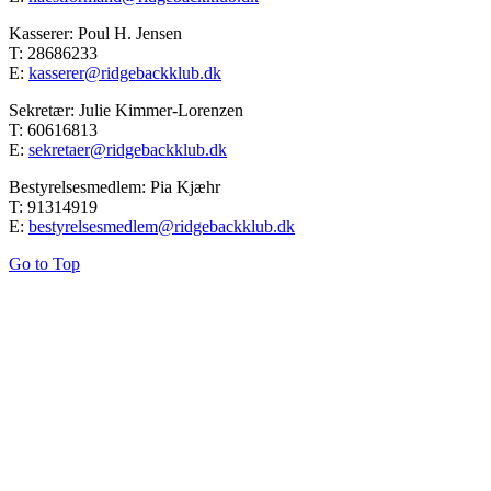
Kasserer: Poul H. Jensen
T: 28686233
E:
kasserer@ridgebackklub.dk
Sekretær: Julie Kimmer-Lorenzen
T: 60616813
E:
sekretaer@ridgebackklub.dk
Bestyrelsesmedlem: Pia Kjæhr
T: 91314919
E:
bestyrelsesmedlem@ridgebackklub.dk
Go to Top