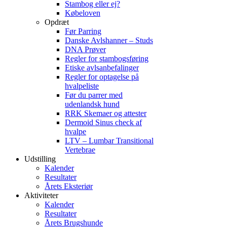
Stambog eller ej?
Købeloven
Opdræt
Før Parring
Danske Avlshanner – Studs
DNA Prøver
Regler for stambogsføring
Etiske avlsanbefalinger
Regler for optagelse på
hvalpeliste
Før du parrer med
udenlandsk hund
RRK Skemaer og attester
Dermoid Sinus check af
hvalpe
LTV – Lumbar Transitional
Vertebrae
Udstilling
Kalender
Resultater
Årets Eksteriør
Aktiviteter
Kalender
Resultater
Årets Brugshunde