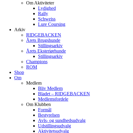
Om Aktiviteter
Lydighed
Rally
Schweiss
Lure Coursing
Arkiv
RIDGEBACKEN
Årets Brugshunde
Stillingsarkiv
Årets Eksteriørhunde
Stillingsarkiv
Champions
ROM
Shop
Om
Medlem
Bliv Medlem
Bladet – RIDGEBACKEN
Medlemsfordele
Om Klubben
Formål
Bestyrelsen
Avls- og sundhedsudvalg
Udstillingsudvalg
Aktivitetsudvalg