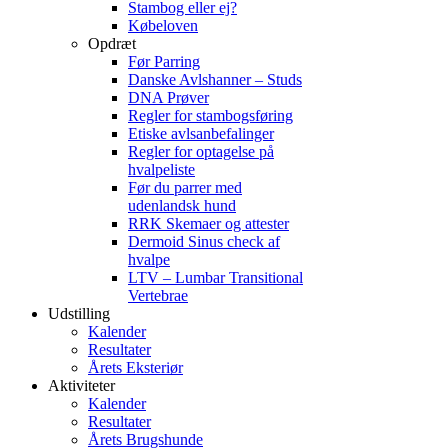
Stambog eller ej?
Købeloven
Opdræt
Før Parring
Danske Avlshanner – Studs
DNA Prøver
Regler for stambogsføring
Etiske avlsanbefalinger
Regler for optagelse på
hvalpeliste
Før du parrer med
udenlandsk hund
RRK Skemaer og attester
Dermoid Sinus check af
hvalpe
LTV – Lumbar Transitional
Vertebrae
Udstilling
Kalender
Resultater
Årets Eksteriør
Aktiviteter
Kalender
Resultater
Årets Brugshunde