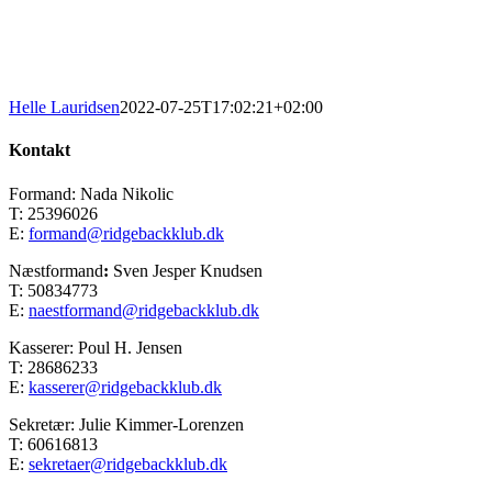
Helle Lauridsen
2022-07-25T17:02:21+02:00
Kontakt
Formand: Nada Nikolic
T: 25396026
E:
formand@ridgebackklub.dk
Næstformand
:
Sven Jesper Knudsen
T: 50834773
E:
naestformand@ridgebackklub.dk
Kasserer: Poul H. Jensen
T: 28686233
E:
kasserer@ridgebackklub.dk
Sekretær: Julie Kimmer-Lorenzen
T: 60616813
E:
sekretaer@ridgebackklub.dk