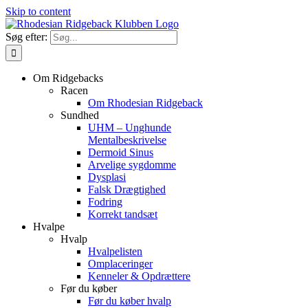
Skip to content
Søg efter:
Om Ridgebacks
Racen
Om Rhodesian Ridgeback
Sundhed
UHM – Unghunde
Mentalbeskrivelse
Dermoid Sinus
Arvelige sygdomme
Dysplasi
Falsk Drægtighed
Fodring
Korrekt tandsæt
Hvalpe
Hvalp
Hvalpelisten
Omplaceringer
Kenneler & Opdrættere
Før du køber
Før du køber hvalp