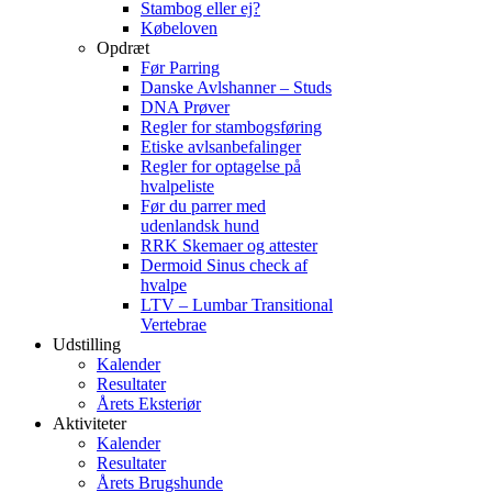
Stambog eller ej?
Købeloven
Opdræt
Før Parring
Danske Avlshanner – Studs
DNA Prøver
Regler for stambogsføring
Etiske avlsanbefalinger
Regler for optagelse på
hvalpeliste
Før du parrer med
udenlandsk hund
RRK Skemaer og attester
Dermoid Sinus check af
hvalpe
LTV – Lumbar Transitional
Vertebrae
Udstilling
Kalender
Resultater
Årets Eksteriør
Aktiviteter
Kalender
Resultater
Årets Brugshunde