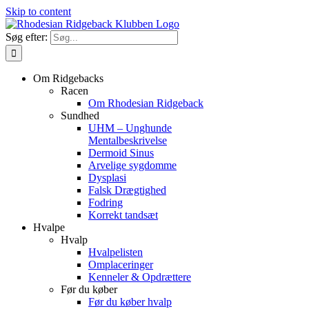
Skip to content
Søg efter:
Om Ridgebacks
Racen
Om Rhodesian Ridgeback
Sundhed
UHM – Unghunde
Mentalbeskrivelse
Dermoid Sinus
Arvelige sygdomme
Dysplasi
Falsk Drægtighed
Fodring
Korrekt tandsæt
Hvalpe
Hvalp
Hvalpelisten
Omplaceringer
Kenneler & Opdrættere
Før du køber
Før du køber hvalp