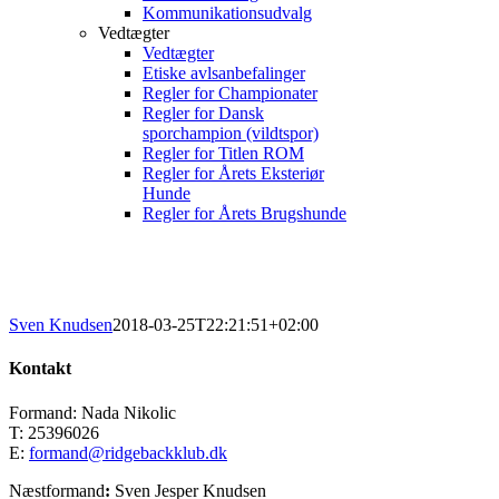
Kommunikationsudvalg
Vedtægter
Vedtægter
Etiske avlsanbefalinger
Regler for Championater
Regler for Dansk
sporchampion (vildtspor)
Regler for Titlen ROM
Regler for Årets Eksteriør
Hunde
Regler for Årets Brugshunde
Sven Knudsen
2018-03-25T22:21:51+02:00
Kontakt
Formand: Nada Nikolic
T: 25396026
E:
formand@ridgebackklub.dk
Næstformand
:
Sven Jesper Knudsen