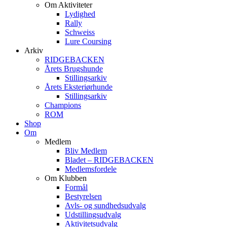
Om Aktiviteter
Lydighed
Rally
Schweiss
Lure Coursing
Arkiv
RIDGEBACKEN
Årets Brugshunde
Stillingsarkiv
Årets Eksteriørhunde
Stillingsarkiv
Champions
ROM
Shop
Om
Medlem
Bliv Medlem
Bladet – RIDGEBACKEN
Medlemsfordele
Om Klubben
Formål
Bestyrelsen
Avls- og sundhedsudvalg
Udstillingsudvalg
Aktivitetsudvalg