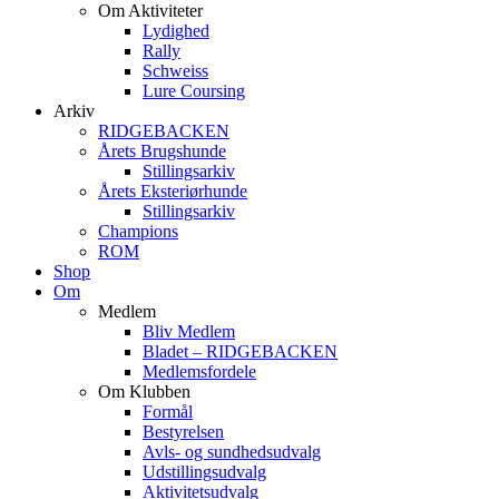
Om Aktiviteter
Lydighed
Rally
Schweiss
Lure Coursing
Arkiv
RIDGEBACKEN
Årets Brugshunde
Stillingsarkiv
Årets Eksteriørhunde
Stillingsarkiv
Champions
ROM
Shop
Om
Medlem
Bliv Medlem
Bladet – RIDGEBACKEN
Medlemsfordele
Om Klubben
Formål
Bestyrelsen
Avls- og sundhedsudvalg
Udstillingsudvalg
Aktivitetsudvalg