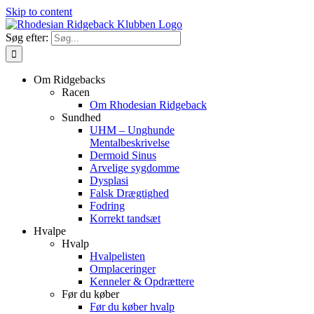
Skip to content
Søg efter:
Om Ridgebacks
Racen
Om Rhodesian Ridgeback
Sundhed
UHM – Unghunde
Mentalbeskrivelse
Dermoid Sinus
Arvelige sygdomme
Dysplasi
Falsk Drægtighed
Fodring
Korrekt tandsæt
Hvalpe
Hvalp
Hvalpelisten
Omplaceringer
Kenneler & Opdrættere
Før du køber
Før du køber hvalp