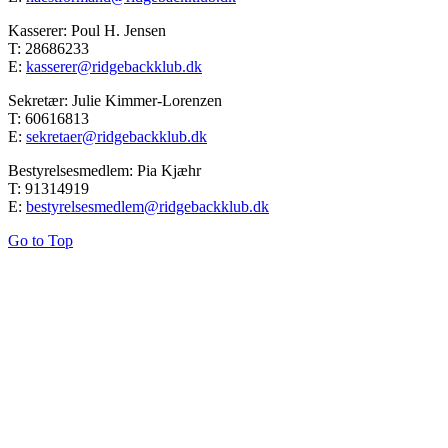
Kasserer: Poul H. Jensen
T: 28686233
E:
kasserer@ridgebackklub.dk
Sekretær: Julie Kimmer-Lorenzen
T: 60616813
E:
sekretaer@ridgebackklub.dk
Bestyrelsesmedlem: Pia Kjæhr
T: 91314919
E:
bestyrelsesmedlem@ridgebackklub.dk
Go to Top