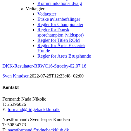
Kommunikationsudvalg
Vedtægter
Vedtægter
Etiske avlsanbefalinger
Regler for Championater
Regler for Dansk
sporchampion (vildtspor)
Regler for Titlen ROM
Regler for Årets Eksteriør
Hunde
Regler for Årets Brugshunde
DKK-Resultater-RRWC16-Stroeby-02.07.16
Sven Knudsen
2022-07-25T12:23:48+02:00
Kontakt
Formand: Nada Nikolic
T: 25396026
E:
formand@ridgebackklub.dk
Næstformand
:
Sven Jesper Knudsen
T: 50834773
E:
naestformand@ridgebackklub.dk