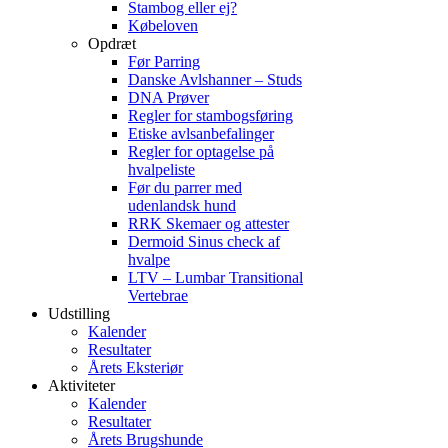
Stambog eller ej?
Købeloven
Opdræt
Før Parring
Danske Avlshanner – Studs
DNA Prøver
Regler for stambogsføring
Etiske avlsanbefalinger
Regler for optagelse på
hvalpeliste
Før du parrer med
udenlandsk hund
RRK Skemaer og attester
Dermoid Sinus check af
hvalpe
LTV – Lumbar Transitional
Vertebrae
Udstilling
Kalender
Resultater
Årets Eksteriør
Aktiviteter
Kalender
Resultater
Årets Brugshunde