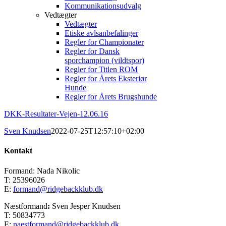
Kommunikationsudvalg
Vedtægter
Vedtægter
Etiske avlsanbefalinger
Regler for Championater
Regler for Dansk
sporchampion (vildtspor)
Regler for Titlen ROM
Regler for Årets Eksteriør
Hunde
Regler for Årets Brugshunde
DKK-Resultater-Vejen-12.06.16
Sven Knudsen
2022-07-25T12:57:10+02:00
Kontakt
Formand: Nada Nikolic
T: 25396026
E:
formand@ridgebackklub.dk
Næstformand
:
Sven Jesper Knudsen
T: 50834773
E:
naestformand@ridgebackklub.dk