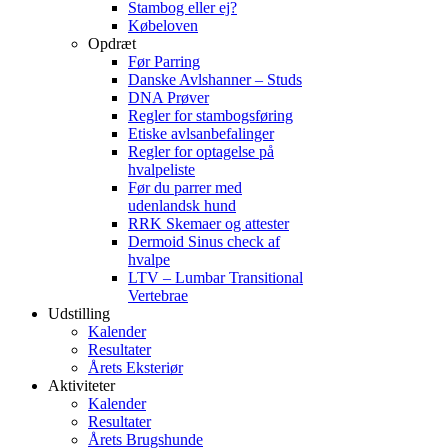
Stambog eller ej?
Købeloven
Opdræt
Før Parring
Danske Avlshanner – Studs
DNA Prøver
Regler for stambogsføring
Etiske avlsanbefalinger
Regler for optagelse på
hvalpeliste
Før du parrer med
udenlandsk hund
RRK Skemaer og attester
Dermoid Sinus check af
hvalpe
LTV – Lumbar Transitional
Vertebrae
Udstilling
Kalender
Resultater
Årets Eksteriør
Aktiviteter
Kalender
Resultater
Årets Brugshunde