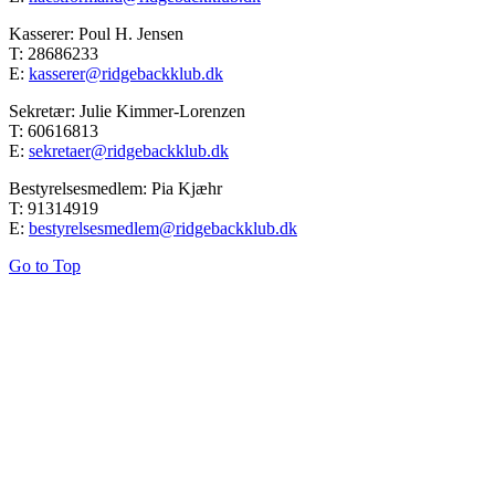
Kasserer: Poul H. Jensen
T: 28686233
E:
kasserer@ridgebackklub.dk
Sekretær: Julie Kimmer-Lorenzen
T: 60616813
E:
sekretaer@ridgebackklub.dk
Bestyrelsesmedlem: Pia Kjæhr
T: 91314919
E:
bestyrelsesmedlem@ridgebackklub.dk
Go to Top