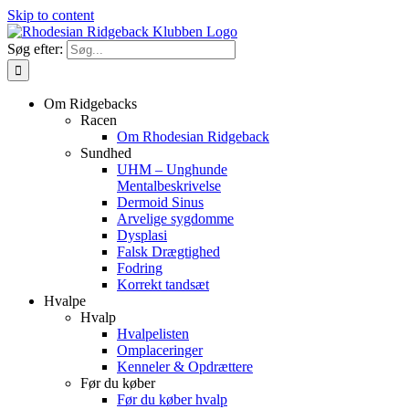
Skip to content
Søg efter:
Om Ridgebacks
Racen
Om Rhodesian Ridgeback
Sundhed
UHM – Unghunde
Mentalbeskrivelse
Dermoid Sinus
Arvelige sygdomme
Dysplasi
Falsk Drægtighed
Fodring
Korrekt tandsæt
Hvalpe
Hvalp
Hvalpelisten
Omplaceringer
Kenneler & Opdrættere
Før du køber
Før du køber hvalp