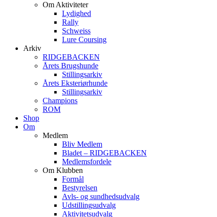
Om Aktiviteter
Lydighed
Rally
Schweiss
Lure Coursing
Arkiv
RIDGEBACKEN
Årets Brugshunde
Stillingsarkiv
Årets Eksteriørhunde
Stillingsarkiv
Champions
ROM
Shop
Om
Medlem
Bliv Medlem
Bladet – RIDGEBACKEN
Medlemsfordele
Om Klubben
Formål
Bestyrelsen
Avls- og sundhedsudvalg
Udstillingsudvalg
Aktivitetsudvalg