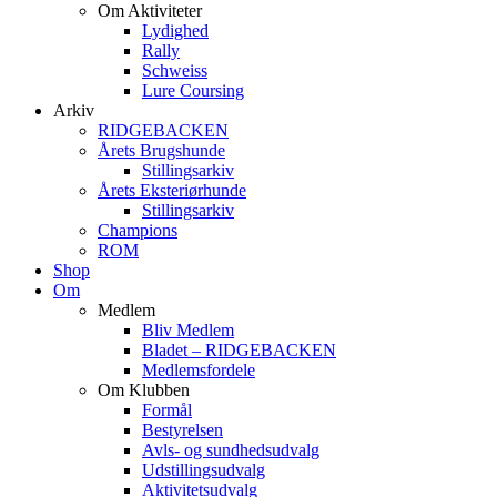
Om Aktiviteter
Lydighed
Rally
Schweiss
Lure Coursing
Arkiv
RIDGEBACKEN
Årets Brugshunde
Stillingsarkiv
Årets Eksteriørhunde
Stillingsarkiv
Champions
ROM
Shop
Om
Medlem
Bliv Medlem
Bladet – RIDGEBACKEN
Medlemsfordele
Om Klubben
Formål
Bestyrelsen
Avls- og sundhedsudvalg
Udstillingsudvalg
Aktivitetsudvalg