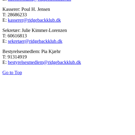
Kasserer: Poul H. Jensen
T: 28686233
E:
kasserer@ridgebackklub.dk
Sekretær: Julie Kimmer-Lorenzen
T: 60616813
E:
sekretaer@ridgebackklub.dk
Bestyrelsesmedlem: Pia Kjæhr
T: 91314919
E:
bestyrelsesmedlem@ridgebackklub.dk
Go to Top