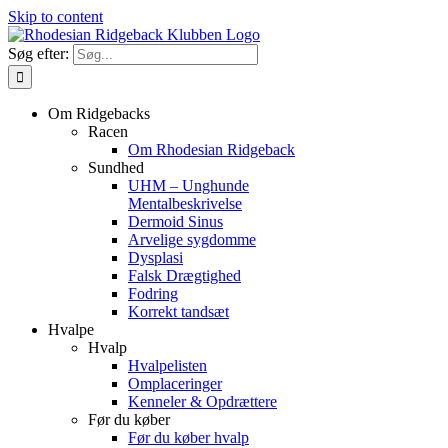
Skip to content
Søg efter:
Om Ridgebacks
Racen
Om Rhodesian Ridgeback
Sundhed
UHM – Unghunde
Mentalbeskrivelse
Dermoid Sinus
Arvelige sygdomme
Dysplasi
Falsk Drægtighed
Fodring
Korrekt tandsæt
Hvalpe
Hvalp
Hvalpelisten
Omplaceringer
Kenneler & Opdrættere
Før du køber
Før du køber hvalp