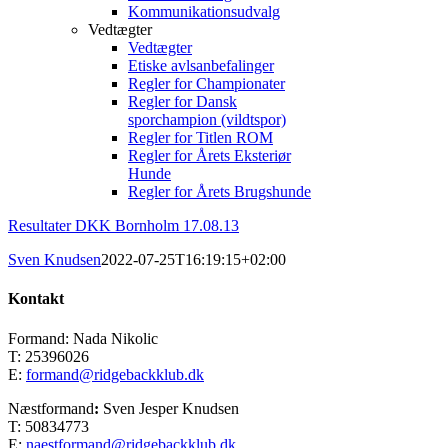
Kommunikationsudvalg
Vedtægter
Vedtægter
Etiske avlsanbefalinger
Regler for Championater
Regler for Dansk
sporchampion (vildtspor)
Regler for Titlen ROM
Regler for Årets Eksteriør
Hunde
Regler for Årets Brugshunde
Resultater DKK Bornholm 17.08.13
Sven Knudsen
2022-07-25T16:19:15+02:00
Kontakt
Formand: Nada Nikolic
T: 25396026
E:
formand@ridgebackklub.dk
Næstformand
:
Sven Jesper Knudsen
T: 50834773
E:
naestformand@ridgebackklub.dk