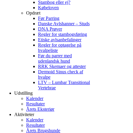
Stambog eller ej?
Købeloven
Opdræt
Før Parring
Danske Avlshanner – Studs
DNA Prøver
Regler for stambogsføring
Etiske avlsanbefalinger
Regler for optagelse på
hvalpeliste
Før du parrer med
udenlandsk hund
RRK Skemaer og attester
Dermoid Sinus check af
hvalpe
LTV – Lumbar Transitional
Vertebrae
Udstilling
Kalender
Resultater
Årets Eksteriør
Aktiviteter
Kalender
Resultater
Årets Brugshunde