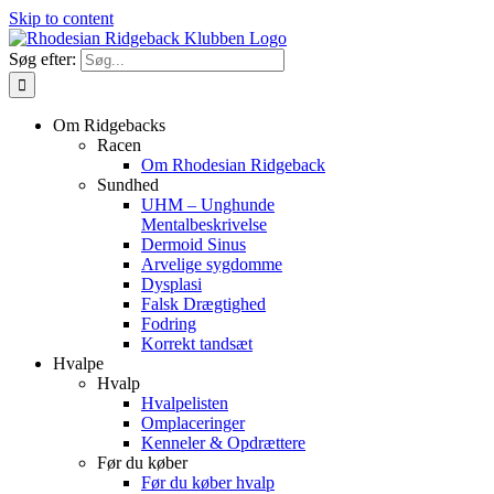
Skip to content
Søg efter:
Om Ridgebacks
Racen
Om Rhodesian Ridgeback
Sundhed
UHM – Unghunde
Mentalbeskrivelse
Dermoid Sinus
Arvelige sygdomme
Dysplasi
Falsk Drægtighed
Fodring
Korrekt tandsæt
Hvalpe
Hvalp
Hvalpelisten
Omplaceringer
Kenneler & Opdrættere
Før du køber
Før du køber hvalp