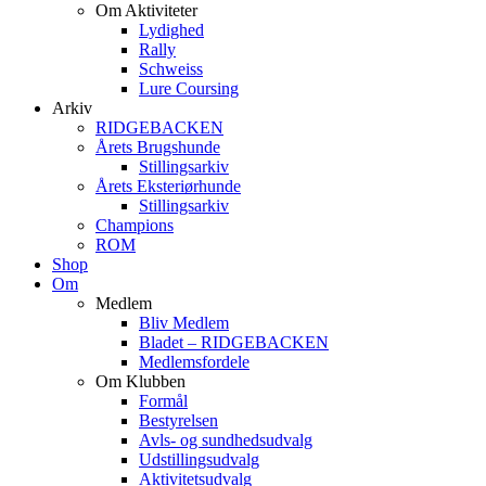
Om Aktiviteter
Lydighed
Rally
Schweiss
Lure Coursing
Arkiv
RIDGEBACKEN
Årets Brugshunde
Stillingsarkiv
Årets Eksteriørhunde
Stillingsarkiv
Champions
ROM
Shop
Om
Medlem
Bliv Medlem
Bladet – RIDGEBACKEN
Medlemsfordele
Om Klubben
Formål
Bestyrelsen
Avls- og sundhedsudvalg
Udstillingsudvalg
Aktivitetsudvalg