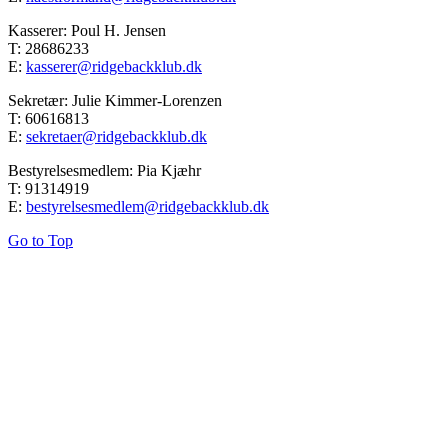
Kasserer: Poul H. Jensen
T: 28686233
E:
kasserer@ridgebackklub.dk
Sekretær: Julie Kimmer-Lorenzen
T: 60616813
E:
sekretaer@ridgebackklub.dk
Bestyrelsesmedlem: Pia Kjæhr
T: 91314919
E:
bestyrelsesmedlem@ridgebackklub.dk
Go to Top