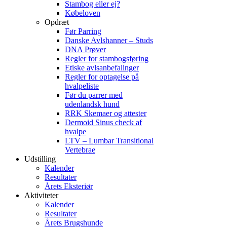
Stambog eller ej?
Købeloven
Opdræt
Før Parring
Danske Avlshanner – Studs
DNA Prøver
Regler for stambogsføring
Etiske avlsanbefalinger
Regler for optagelse på
hvalpeliste
Før du parrer med
udenlandsk hund
RRK Skemaer og attester
Dermoid Sinus check af
hvalpe
LTV – Lumbar Transitional
Vertebrae
Udstilling
Kalender
Resultater
Årets Eksteriør
Aktiviteter
Kalender
Resultater
Årets Brugshunde