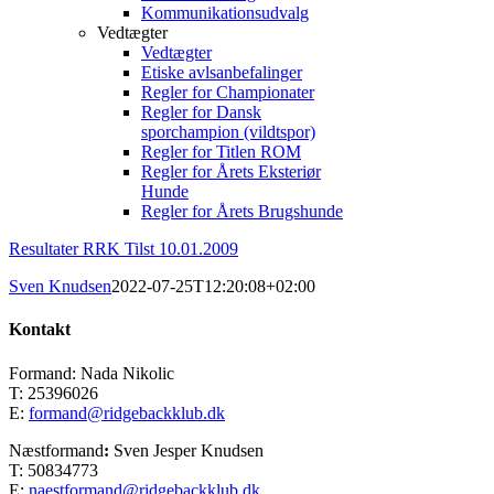
Kommunikationsudvalg
Vedtægter
Vedtægter
Etiske avlsanbefalinger
Regler for Championater
Regler for Dansk
sporchampion (vildtspor)
Regler for Titlen ROM
Regler for Årets Eksteriør
Hunde
Regler for Årets Brugshunde
Resultater RRK Tilst 10.01.2009
Sven Knudsen
2022-07-25T12:20:08+02:00
Kontakt
Formand: Nada Nikolic
T: 25396026
E:
formand@ridgebackklub.dk
Næstformand
:
Sven Jesper Knudsen
T: 50834773
E:
naestformand@ridgebackklub.dk