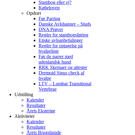
Stambog eller ej?
Købeloven
Opdræt
Før Parring
Danske Avlshanner – Studs
DNA Prøver
Regler for stambogsføring
Etiske avlsanbefalinger
Regler for optagelse på
hvalpeliste
Før du parrer med
udenlandsk hund
RRK Skemaer og attester
Dermoid Sinus check af
hvalpe
LTV – Lumbar Transitional
Vertebrae
Udstilling
Kalender
Resultater
Årets Eksteriør
Aktiviteter
Kalender
Resultater
Årets Brugshunde