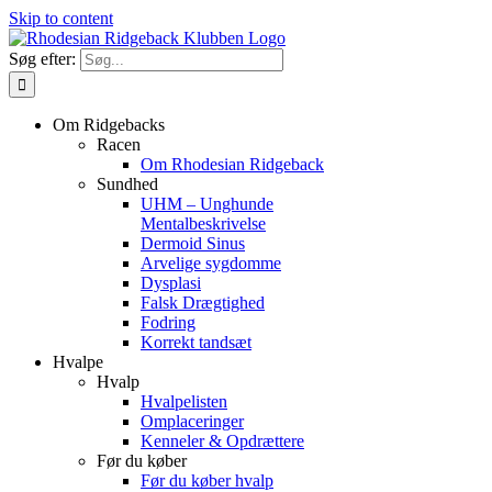
Skip to content
Søg efter:
Om Ridgebacks
Racen
Om Rhodesian Ridgeback
Sundhed
UHM – Unghunde
Mentalbeskrivelse
Dermoid Sinus
Arvelige sygdomme
Dysplasi
Falsk Drægtighed
Fodring
Korrekt tandsæt
Hvalpe
Hvalp
Hvalpelisten
Omplaceringer
Kenneler & Opdrættere
Før du køber
Før du køber hvalp