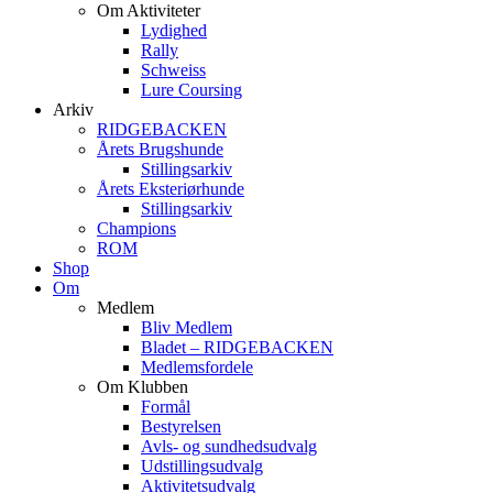
Om Aktiviteter
Lydighed
Rally
Schweiss
Lure Coursing
Arkiv
RIDGEBACKEN
Årets Brugshunde
Stillingsarkiv
Årets Eksteriørhunde
Stillingsarkiv
Champions
ROM
Shop
Om
Medlem
Bliv Medlem
Bladet – RIDGEBACKEN
Medlemsfordele
Om Klubben
Formål
Bestyrelsen
Avls- og sundhedsudvalg
Udstillingsudvalg
Aktivitetsudvalg