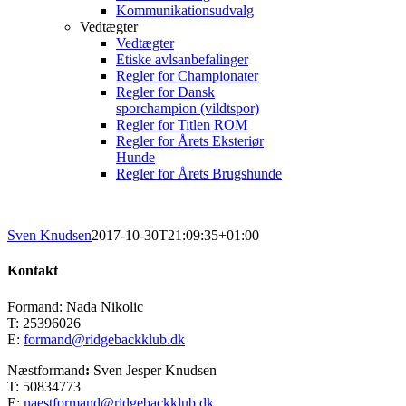
Kommunikationsudvalg
Vedtægter
Vedtægter
Etiske avlsanbefalinger
Regler for Championater
Regler for Dansk
sporchampion (vildtspor)
Regler for Titlen ROM
Regler for Årets Eksteriør
Hunde
Regler for Årets Brugshunde
Sven Knudsen
2017-10-30T21:09:35+01:00
Kontakt
Formand: Nada Nikolic
T: 25396026
E:
formand@ridgebackklub.dk
Næstformand
:
Sven Jesper Knudsen
T: 50834773
E:
naestformand@ridgebackklub.dk