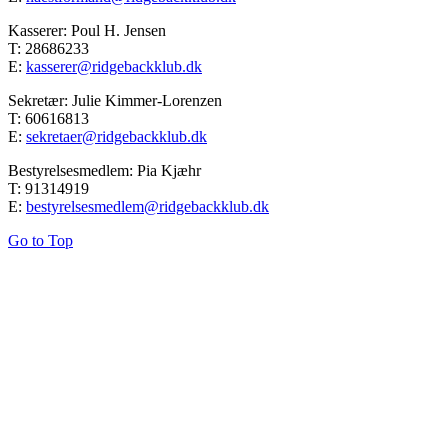
Kasserer: Poul H. Jensen
T: 28686233
E:
kasserer@ridgebackklub.dk
Sekretær: Julie Kimmer-Lorenzen
T: 60616813
E:
sekretaer@ridgebackklub.dk
Bestyrelsesmedlem: Pia Kjæhr
T: 91314919
E:
bestyrelsesmedlem@ridgebackklub.dk
Go to Top