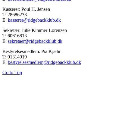
Kasserer: Poul H. Jensen
T: 28686233
E:
kasserer@ridgebackklub.dk
Sekretær: Julie Kimmer-Lorenzen
T: 60616813
E:
sekretaer@ridgebackklub.dk
Bestyrelsesmedlem: Pia Kjæhr
T: 91314919
E:
bestyrelsesmedlem@ridgebackklub.dk
Go to Top