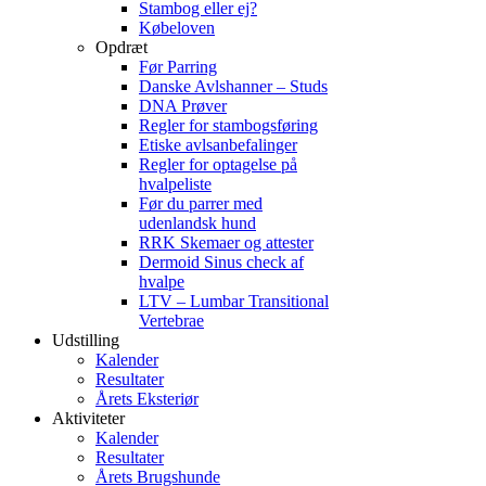
Stambog eller ej?
Købeloven
Opdræt
Før Parring
Danske Avlshanner – Studs
DNA Prøver
Regler for stambogsføring
Etiske avlsanbefalinger
Regler for optagelse på
hvalpeliste
Før du parrer med
udenlandsk hund
RRK Skemaer og attester
Dermoid Sinus check af
hvalpe
LTV – Lumbar Transitional
Vertebrae
Udstilling
Kalender
Resultater
Årets Eksteriør
Aktiviteter
Kalender
Resultater
Årets Brugshunde