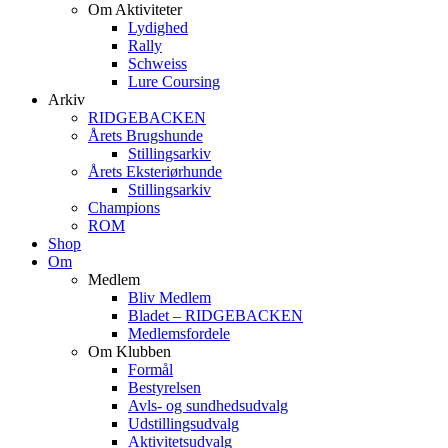
Om Aktiviteter
Lydighed
Rally
Schweiss
Lure Coursing
Arkiv
RIDGEBACKEN
Årets Brugshunde
Stillingsarkiv
Årets Eksteriørhunde
Stillingsarkiv
Champions
ROM
Shop
Om
Medlem
Bliv Medlem
Bladet – RIDGEBACKEN
Medlemsfordele
Om Klubben
Formål
Bestyrelsen
Avls- og sundhedsudvalg
Udstillingsudvalg
Aktivitetsudvalg