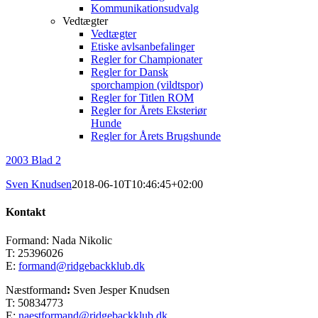
Kommunikationsudvalg
Vedtægter
Vedtægter
Etiske avlsanbefalinger
Regler for Championater
Regler for Dansk
sporchampion (vildtspor)
Regler for Titlen ROM
Regler for Årets Eksteriør
Hunde
Regler for Årets Brugshunde
2003 Blad 2
Sven Knudsen
2018-06-10T10:46:45+02:00
Kontakt
Formand: Nada Nikolic
T: 25396026
E:
formand@ridgebackklub.dk
Næstformand
:
Sven Jesper Knudsen
T: 50834773
E:
naestformand@ridgebackklub.dk