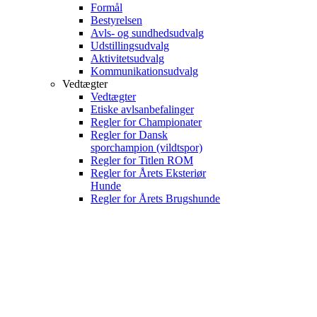
Formål
Bestyrelsen
Avls- og sundhedsudvalg
Udstillingsudvalg
Aktivitetsudvalg
Kommunikationsudvalg
Vedtægter
Vedtægter
Etiske avlsanbefalinger
Regler for Championater
Regler for Dansk
sporchampion (vildtspor)
Regler for Titlen ROM
Regler for Årets Eksteriør
Hunde
Regler for Årets Brugshunde
Se
større
billede