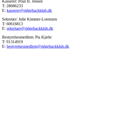
Kasserer: Poul H. Jensen
T: 28686233
E:
kasserer@ridgebackklub.dk
Sekretær: Julie Kimmer-Lorenzen
T: 60616813
E:
sekretaer@ridgebackklub.dk
Bestyrelsesmedlem: Pia Kjæhr
T: 91314919
E:
bestyrelsesmedlem@ridgebackklub.dk
Go
to
Top