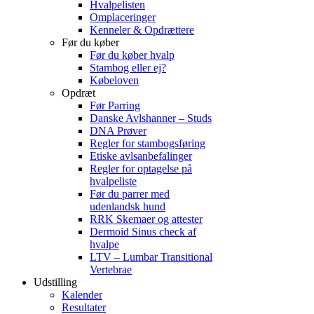
Hvalpelisten
Omplaceringer
Kenneler & Opdrættere
Før du køber
Før du køber hvalp
Stambog eller ej?
Købeloven
Opdræt
Før Parring
Danske Avlshanner – Studs
DNA Prøver
Regler for stambogsføring
Etiske avlsanbefalinger
Regler for optagelse på
hvalpeliste
Før du parrer med
udenlandsk hund
RRK Skemaer og attester
Dermoid Sinus check af
hvalpe
LTV – Lumbar Transitional
Vertebrae
Udstilling
Kalender
Resultater