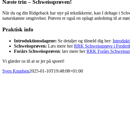
Næste trin – Schweissprøven!
Når du og din Ridgeback har styr på teknikkerne, kan I deltage i Sch
naturskønne omgivelser. Prøven er også en oplagt anledning til at mød
Praktisk info
Introduktionsdagene:
Se detaljer og tilmeld dig her:
Introdukt
Schweissprøven:
Læs mere her
RRK Schweissprøve i Frederi
Forårs Schweissprøven
: læs mere her
RRK Forårs Schweissp
Vi glæder os til at se jer på sporet!
Sven Knudsen
2025-01-10T19:48:08+01:00