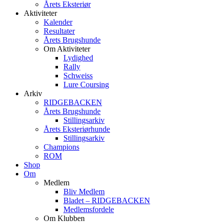
Årets Eksteriør
Aktiviteter
Kalender
Resultater
Årets Brugshunde
Om Aktiviteter
Lydighed
Rally
Schweiss
Lure Coursing
Arkiv
RIDGEBACKEN
Årets Brugshunde
Stillingsarkiv
Årets Eksteriørhunde
Stillingsarkiv
Champions
ROM
Shop
Om
Medlem
Bliv Medlem
Bladet – RIDGEBACKEN
Medlemsfordele
Om Klubben