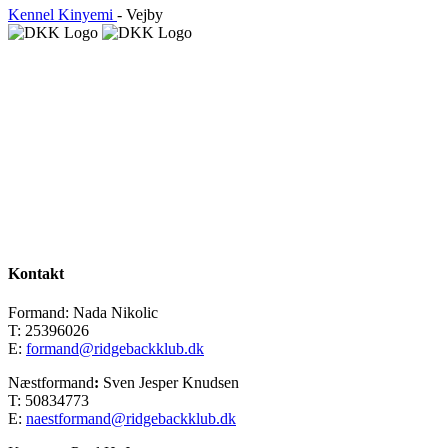
Kennel Kinyemi
- Vejby
Kontakt
Formand: Nada Nikolic
T: 25396026
E:
formand@ridgebackklub.dk
Næstformand
:
Sven Jesper Knudsen
T: 50834773
E:
naestformand@ridgebackklub.dk