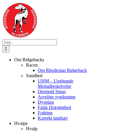
Skip
to
content
Søg
efter:
Om Ridgebacks
Racen
Om Rhodesian Ridgeback
Sundhed
UHM – Unghunde
Mentalbeskrivelse
Dermoid Sinus
Arvelige sygdomme
Dysplasi
Falsk Drægtighed
Fodring
Korrekt tandsæt
Hvalpe
Hvalp