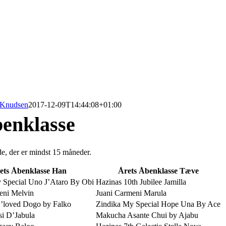
 Knudsen
2017-12-09T14:44:08+01:00
benklasse
de, der er mindst 15 måneder.
ets Åbenklasse Han
Årets Åbenklasse Tæve
 Special Uno J’Ataro By Obi
Hazinas 10th Jubilee Jamilla
eni Melvin
Juani Carmeni Marula
’loved Dogo by Falko
Zindika My Special Hope Una By Ace
si D’Jabula
Makucha Asante Chui by Ajabu