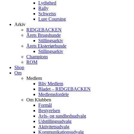
Lydighed
Rally
Schweiss
Lure Coursing
Arkiv
RIDGEBACKEN
Årets Brugshunde
Stillingsarkiv
Årets Eksteriørhunde
Stillingsarkiv
Champions
ROM
Shop
Om
Medlem
Bliv Medlem
Bladet – RIDGEBACKEN
Medlemsfordele
Om Klubben
Formål
Bestyrelsen
Avls- og sundhedsudvalg
Udstillingsudvalg
Aktivitetsudvalg
Kommunikationsudvalg