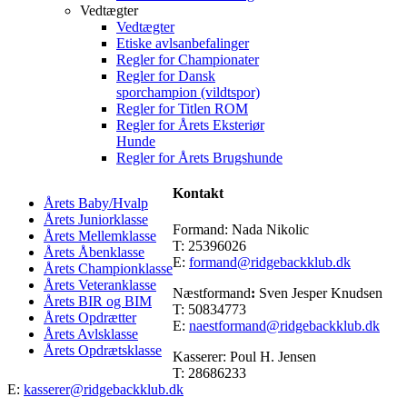
Vedtægter
Vedtægter
Etiske avlsanbefalinger
Regler for Championater
Regler for Dansk
sporchampion (vildtspor)
Regler for Titlen ROM
Regler for Årets Eksteriør
Hunde
Regler for Årets Brugshunde
Kontakt
Årets Baby/Hvalp
Årets Juniorklasse
Formand: Nada Nikolic
Årets Mellemklasse
T: 25396026
Årets Åbenklasse
E:
formand@ridgebackklub.dk
Årets Championklasse
Årets Veteranklasse
Næstformand
:
Sven Jesper Knudsen
Årets BIR og BIM
T: 50834773
Årets Opdrætter
E:
naestformand@ridgebackklub.dk
Årets Avlsklasse
Årets Opdrætsklasse
Kasserer: Poul H. Jensen
T: 28686233
E:
kasserer@ridgebackklub.dk