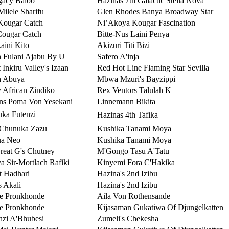
egacy Baloo
Hazinas 7th Galactic Stella Nova
ilele Sharifu
Glen Rhodes Banya Broadway Star
Kougar Catch
Ni’Akoya Kougar Fascination
Cougar Catch
Bitte-Nus Laini Penya
aini Kito
Akizuri Titi Bizi
h Fulani Ajabu By U
Safero A'inja
Inkiru Valley's Izaan
Red Hot Line Flaming Star Sevilla
h Abuya
Mbwa Mzuri's Bayzippi
 African Zindiko
Rex Ventors Talulah K
ns Poma Von Yesekani
Linnemann Bikita
ka Futenzi
Hazinas 4th Tafika
 Chunuka Zazu
Kushika Tanami Moya
ua Neo
Kushika Tanami Moya
reat G's Chutney
M'Gongo Tasu A'Tatu
a Sir-Mortlach Rafiki
Kinyemi Fora C'Hakika
t Hadhari
Hazina's 2nd Izibu
s Akali
Hazina's 2nd Izibu
e Pronkhonde
Aila Von Rothensande
e Pronkhonde
Kijasaman Gukatiwa Of Djungelkatten
zi A'Bhubesi
Zumeli's Chekesha