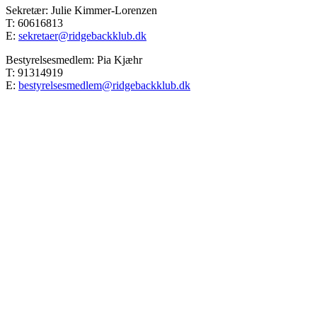
Sekretær: Julie Kimmer-Lorenzen
T: 60616813
E:
sekretaer@ridgebackklub.dk
Bestyrelsesmedlem: Pia Kjæhr
T: 91314919
E:
bestyrelsesmedlem@ridgebackklub.dk