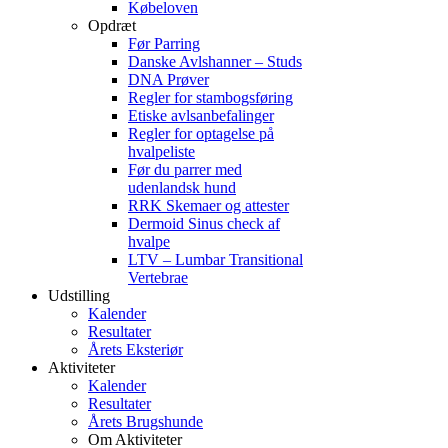
Købeloven
Opdræt
Før Parring
Danske Avlshanner – Studs
DNA Prøver
Regler for stambogsføring
Etiske avlsanbefalinger
Regler for optagelse på
hvalpeliste
Før du parrer med
udenlandsk hund
RRK Skemaer og attester
Dermoid Sinus check af
hvalpe
LTV – Lumbar Transitional
Vertebrae
Udstilling
Kalender
Resultater
Årets Eksteriør
Aktiviteter
Kalender
Resultater
Årets Brugshunde
Om Aktiviteter