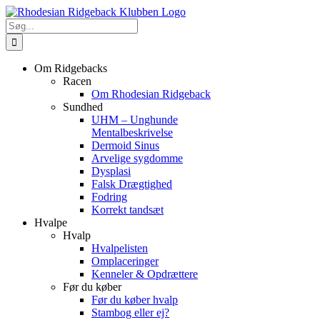
Skip
to
Søg
content
efter:
Om Ridgebacks
Racen
Om Rhodesian Ridgeback
Sundhed
UHM – Unghunde
Mentalbeskrivelse
Dermoid Sinus
Arvelige sygdomme
Dysplasi
Falsk Drægtighed
Fodring
Korrekt tandsæt
Hvalpe
Hvalp
Hvalpelisten
Omplaceringer
Kenneler & Opdrættere
Før du køber
Før du køber hvalp
Stambog eller ej?