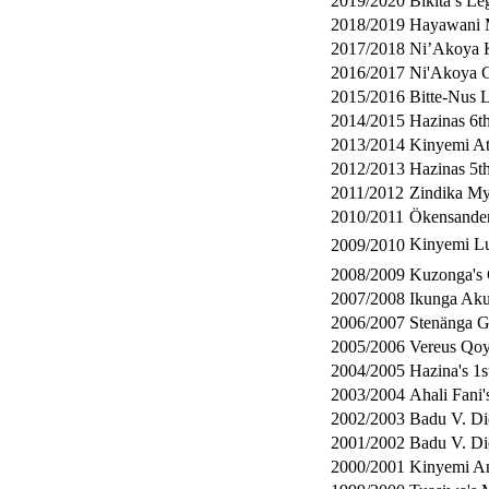
2019/2020
Bikita’s L
2018/2019
Hayawani M
2017/2018
Ni’Akoya 
2016/2017
Ni'Akoya 
2015/2016
Bitte-Nus L
2014/2015
Hazinas 6t
2013/2014
Kinyemi At 
2012/2013
Hazinas 5t
2011/2012
Zindika My
2010/2011
Ökensande
Kinyemi Lu
2009/2010
2008/2009
Kuzonga's
2007/2008
Ikunga Ak
2006/2007
Stenänga G
2005/2006
Vereus Qoy
2004/2005
Hazina's 1s
2003/2004
Ahali Fani'
2002/2003
Badu V. Di
2001/2002
Badu V. Di
2000/2001
Kinyemi An