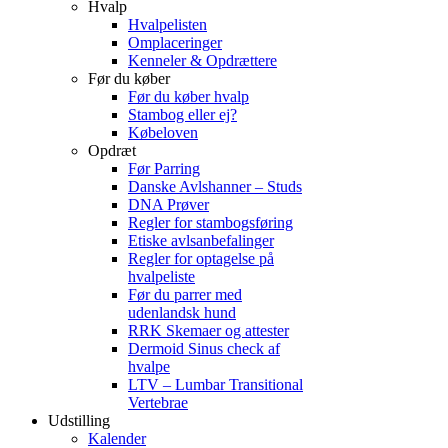
Hvalp
Hvalpelisten
Omplaceringer
Kenneler & Opdrættere
Før du køber
Før du køber hvalp
Stambog eller ej?
Købeloven
Opdræt
Før Parring
Danske Avlshanner – Studs
DNA Prøver
Regler for stambogsføring
Etiske avlsanbefalinger
Regler for optagelse på
hvalpeliste
Før du parrer med
udenlandsk hund
RRK Skemaer og attester
Dermoid Sinus check af
hvalpe
LTV – Lumbar Transitional
Vertebrae
Udstilling
Kalender