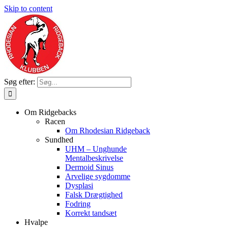
Skip to content
Søg efter:
Om Ridgebacks
Racen
Om Rhodesian Ridgeback
Sundhed
UHM – Unghunde
Mentalbeskrivelse
Dermoid Sinus
Arvelige sygdomme
Dysplasi
Falsk Drægtighed
Fodring
Korrekt tandsæt
Hvalpe