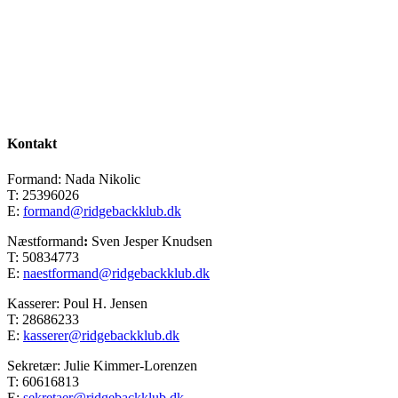
Kontakt
Formand: Nada Nikolic
T: 25396026
E:
formand@ridgebackklub.dk
Næstformand
:
Sven Jesper Knudsen
T: 50834773
E:
naestformand@ridgebackklub.dk
Kasserer: Poul H. Jensen
T: 28686233
E:
kasserer@ridgebackklub.dk
Sekretær: Julie Kimmer-Lorenzen
T: 60616813
E:
sekretaer@ridgebackklub.dk