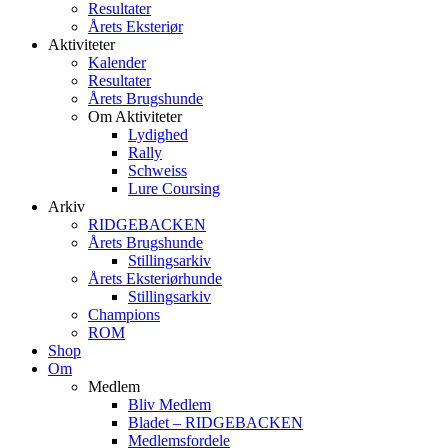
Resultater
Årets Eksteriør
Aktiviteter
Kalender
Resultater
Årets Brugshunde
Om Aktiviteter
Lydighed
Rally
Schweiss
Lure Coursing
Arkiv
RIDGEBACKEN
Årets Brugshunde
Stillingsarkiv
Årets Eksteriørhunde
Stillingsarkiv
Champions
ROM
Shop
Om
Medlem
Bliv Medlem
Bladet – RIDGEBACKEN
Medlemsfordele