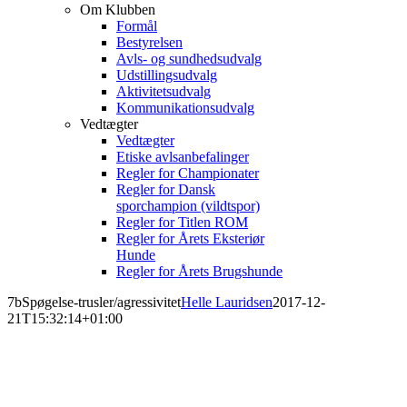
Om Klubben
Formål
Bestyrelsen
Avls- og sundhedsudvalg
Udstillingsudvalg
Aktivitetsudvalg
Kommunikationsudvalg
Vedtægter
Vedtægter
Etiske avlsanbefalinger
Regler for Championater
Regler for Dansk
sporchampion (vildtspor)
Regler for Titlen ROM
Regler for Årets Eksteriør
Hunde
Regler for Årets Brugshunde
7bSpøgelse-trusler/agressivitet
Helle Lauridsen
2017-12-
21T15:32:14+01:00