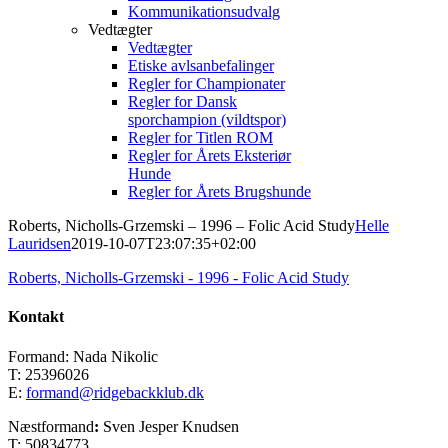
Kommunikationsudvalg
Vedtægter
Vedtægter
Etiske avlsanbefalinger
Regler for Championater
Regler for Dansk
sporchampion (vildtspor)
Regler for Titlen ROM
Regler for Årets Eksteriør
Hunde
Regler for Årets Brugshunde
Roberts, Nicholls-Grzemski – 1996 – Folic Acid Study
Helle
Lauridsen
2019-10-07T23:07:35+02:00
Roberts, Nicholls-Grzemski - 1996 - Folic Acid Study
Kontakt
Formand: Nada Nikolic
T: 25396026
E:
formand@ridgebackklub.dk
Næstformand
:
Sven Jesper Knudsen
T: 50834773