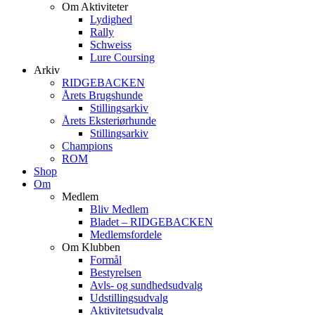
Om Aktiviteter
Lydighed
Rally
Schweiss
Lure Coursing
Arkiv
RIDGEBACKEN
Årets Brugshunde
Stillingsarkiv
Årets Eksteriørhunde
Stillingsarkiv
Champions
ROM
Shop
Om
Medlem
Bliv Medlem
Bladet – RIDGEBACKEN
Medlemsfordele
Om Klubben
Formål
Bestyrelsen
Avls- og sundhedsudvalg
Udstillingsudvalg
Aktivitetsudvalg