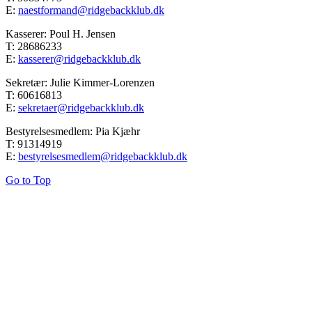
E:
naestformand@ridgebackklub.dk
Kasserer: Poul H. Jensen
T: 28686233
E:
kasserer@ridgebackklub.dk
Sekretær: Julie Kimmer-Lorenzen
T: 60616813
E:
sekretaer@ridgebackklub.dk
Bestyrelsesmedlem: Pia Kjæhr
T: 91314919
E:
bestyrelsesmedlem@ridgebackklub.dk
Go to Top