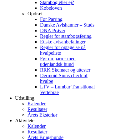
Stambog eller ej?
Købeloven
Opdræt
Før Parring
Danske Avlshanner – Studs
DNA Prøver
Regler for stambogsføring
Etiske avlsanbefalinger
Regler for optagelse på
hvalpeliste
Før du parrer med
udenlandsk hund
RRK Skemaer og attester
Dermoid Sinus check af
hvalpe
LTV – Lumbar Transitional
Vertebrae
Udstilling
Kalender
Resultater
Årets Eksteriør
Aktiviteter
Kalender
Resultater
Årets Brugshunde