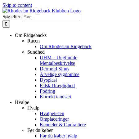
Skip to content
Søg efter:
Om Ridgebacks
Racen
Om Rhodesian Ridgeback
Sundhed
UHM – Unghunde
Mentalbeskrivelse
Dermoid Sinus
Arvelige sygdomme
Dysplasi
Falsk Drægtighed
Fodring
Korrekt tandsæt
Hvalpe
Hvalp
Hvalpelisten
Omplaceringer
Kenneler & Opdrættere
Før du køber
Før du køber hvalp