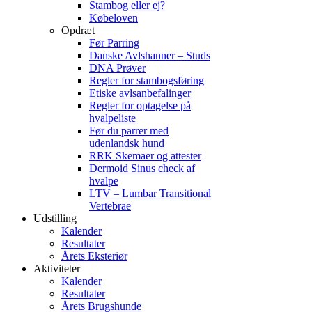
Stambog eller ej?
Købeloven
Opdræt
Før Parring
Danske Avlshanner – Studs
DNA Prøver
Regler for stambogsføring
Etiske avlsanbefalinger
Regler for optagelse på
hvalpeliste
Før du parrer med
udenlandsk hund
RRK Skemaer og attester
Dermoid Sinus check af
hvalpe
LTV – Lumbar Transitional
Vertebrae
Udstilling
Kalender
Resultater
Årets Eksteriør
Aktiviteter
Kalender
Resultater
Årets Brugshunde