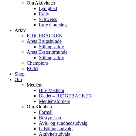
Om Aktiviteter
Lydighed
Rally
Schweiss
Lure Coursing
Arkiv
RIDGEBACKEN
Årets Brugshunde
Stillingsarkiv
Årets Eksteriørhunde
Stillingsarkiv
Champions
ROM
Shop
Om
Medlem
Bliv Medlem
Bladet – RIDGEBACKEN
Medlemsfordele
Om Klubben
Formål
Bestyrelsen
Avls- og sundhedsudvalg
Udstillingsudvalg
Aktivitetsudvalg