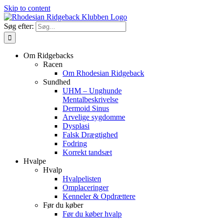
Skip to content
Søg efter:
Om Ridgebacks
Racen
Om Rhodesian Ridgeback
Sundhed
UHM – Unghunde
Mentalbeskrivelse
Dermoid Sinus
Arvelige sygdomme
Dysplasi
Falsk Drægtighed
Fodring
Korrekt tandsæt
Hvalpe
Hvalp
Hvalpelisten
Omplaceringer
Kenneler & Opdrættere
Før du køber
Før du køber hvalp