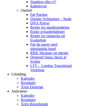
Stambog eller ej?
Købeloven
Opdræt
Før Parring
Danske Avlshanner – Studs
DNA Prøver
Regler for stambogsføring
Etiske avlsanbefalinger
Regler for optagelse på
hvalpeliste
Før du parrer med
udenlandsk hund
RRK Skemaer og attester
Dermoid Sinus check af
hvalpe
LTV – Lumbar Transitional
Vertebrae
Udstilling
Kalender
Resultater
Årets Eksteriør
Aktiviteter
Kalender
Resultater
Årets Brugshunde