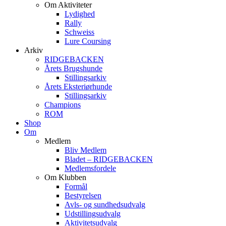
Om Aktiviteter
Lydighed
Rally
Schweiss
Lure Coursing
Arkiv
RIDGEBACKEN
Årets Brugshunde
Stillingsarkiv
Årets Eksteriørhunde
Stillingsarkiv
Champions
ROM
Shop
Om
Medlem
Bliv Medlem
Bladet – RIDGEBACKEN
Medlemsfordele
Om Klubben
Formål
Bestyrelsen
Avls- og sundhedsudvalg
Udstillingsudvalg
Aktivitetsudvalg