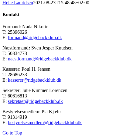
Helle Lauridsen
2021-08-23T15:48:48+02:00
Kontakt
Formand: Nada Nikolic
T: 25396026
E:
formand@ridgebackklub.dk
Næstformand
:
Sven Jesper Knudsen
T: 50834773
E:
naestformand@ridgebackklub.dk
Kasserer: Poul H. Jensen
T: 28686233
E:
kasserer@ridgebackklub.dk
Sekretær: Julie Kimmer-Lorenzen
T: 60616813
E:
sekretaer@ridgebackklub.dk
Bestyrelsesmedlem: Pia Kjæhr
T: 91314919
E:
bestyrelsesmedlem@ridgebackklub.dk
Go to Top