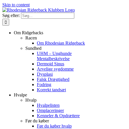
Skip to content
Søg efter:
Om Ridgebacks
Racen
Om Rhodesian Ridgeback
Sundhed
UHM – Unghunde
Mentalbeskrivelse
Dermoid Sinus
Arvelige sygdomme
Dysplasi
Falsk Drægtighed
Fodring
Korrekt tandsæt
Hvalpe
Hvalp
Hvalpelisten
Omplaceringer
Kenneler & Opdrættere
Før du køber
Før du køber hvalp