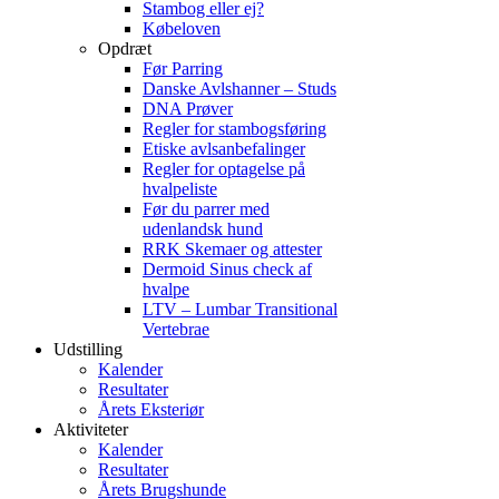
Stambog eller ej?
Købeloven
Opdræt
Før Parring
Danske Avlshanner – Studs
DNA Prøver
Regler for stambogsføring
Etiske avlsanbefalinger
Regler for optagelse på
hvalpeliste
Før du parrer med
udenlandsk hund
RRK Skemaer og attester
Dermoid Sinus check af
hvalpe
LTV – Lumbar Transitional
Vertebrae
Udstilling
Kalender
Resultater
Årets Eksteriør
Aktiviteter
Kalender
Resultater
Årets Brugshunde