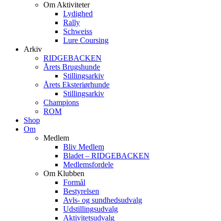
Om Aktiviteter
Lydighed
Rally
Schweiss
Lure Coursing
Arkiv
RIDGEBACKEN
Årets Brugshunde
Stillingsarkiv
Årets Eksteriørhunde
Stillingsarkiv
Champions
ROM
Shop
Om
Medlem
Bliv Medlem
Bladet – RIDGEBACKEN
Medlemsfordele
Om Klubben
Formål
Bestyrelsen
Avls- og sundhedsudvalg
Udstillingsudvalg
Aktivitetsudvalg