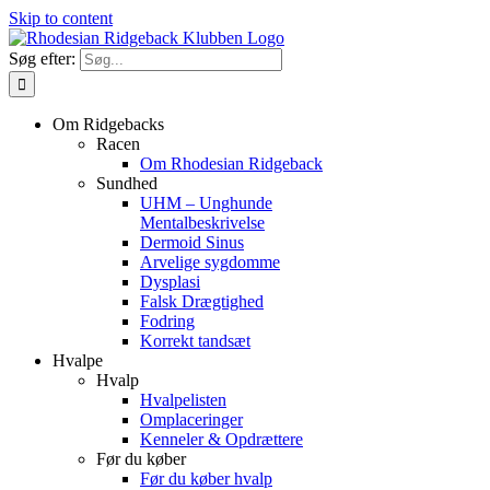
Skip to content
Søg efter:
Om Ridgebacks
Racen
Om Rhodesian Ridgeback
Sundhed
UHM – Unghunde
Mentalbeskrivelse
Dermoid Sinus
Arvelige sygdomme
Dysplasi
Falsk Drægtighed
Fodring
Korrekt tandsæt
Hvalpe
Hvalp
Hvalpelisten
Omplaceringer
Kenneler & Opdrættere
Før du køber
Før du køber hvalp