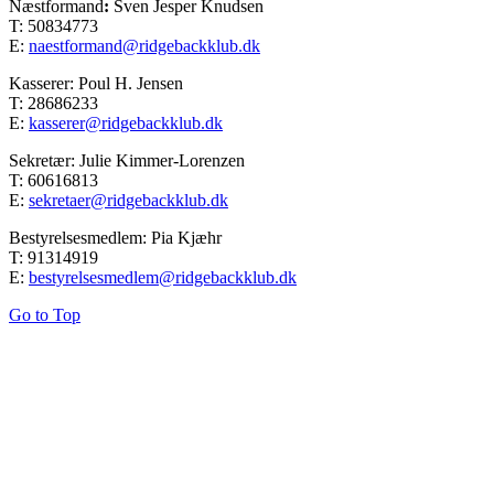
Næstformand
:
Sven Jesper Knudsen
T: 50834773
E:
naestformand@ridgebackklub.dk
Kasserer: Poul H. Jensen
T: 28686233
E:
kasserer@ridgebackklub.dk
Sekretær: Julie Kimmer-Lorenzen
T: 60616813
E:
sekretaer@ridgebackklub.dk
Bestyrelsesmedlem: Pia Kjæhr
T: 91314919
E:
bestyrelsesmedlem@ridgebackklub.dk
Go to Top