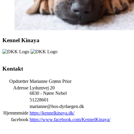
Kennel Kinaya
Kontakt
Opdrætter
Marianne Grønn Prior
Adresse
Lydumvej 20
6830 - Nørre Nebel
51228601
marianne@hos-dyrlaegen.dk
Hjemmmside
https://kennelkinaya.dk/
facebook
https://www.facebook.com/KennelKinaya/