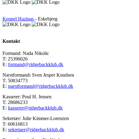
Kennel Hazinas
- Eskebjerg
Kontakt
Formand: Nada Nikolic
T: 25396026
E:
formand@ridgebackklub.dk
Næstformand
:
Sven Jesper Knudsen
T: 50834773
E:
naestformand@ridgebackklub.dk
Kasserer: Poul H. Jensen
T: 28686233
E:
kasserer@ridgebackklub.dk
Sekretær: Julie Kimmer-Lorenzen
T: 60616813
E:
sekretaer@ridgebackklub.dk