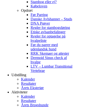
Stambog eller ej?
Købeloven
Opdræt
Før Parring
Danske Avlshanner – Studs
DNA Prøver
Regler for stambogsføring
Etiske avlsanbefalinger
Regler for optagelse på
hvalpeliste
Før du parrer med
udenlandsk hund
RRK Skemaer og attester
Dermoid Sinus check af
hvalpe
LTV – Lumbar Transitional
Vertebrae
Udstilling
Kalender
Resultater
Årets Eksteriør
Aktiviteter
Kalender
Resultater
Årets Brugshunde