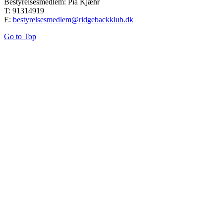
Bestyrelsesmedlem: Pia Kjæhr
T: 91314919
E:
bestyrelsesmedlem@ridgebackklub.dk
Go to Top