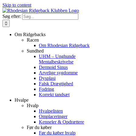
Skip to content
Søg efter:
Om Ridgebacks
Racen
Om Rhodesian Ridgeback
Sundhed
UHM – Unghunde
Mentalbeskrivelse
Dermoid Sinus
Arvelige sygdomme
Dysplasi
Falsk Drægtighed
Fodring
Korrekt tandsæt
Hvalpe
Hvalp
Hvalpelisten
Omplaceringer
Kenneler & Opdrættere
Før du køber
Før du køber hvalp