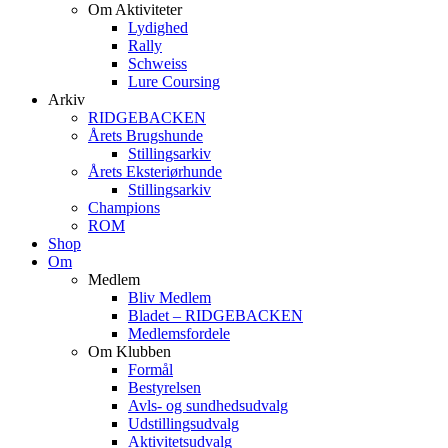
Om Aktiviteter
Lydighed
Rally
Schweiss
Lure Coursing
Arkiv
RIDGEBACKEN
Årets Brugshunde
Stillingsarkiv
Årets Eksteriørhunde
Stillingsarkiv
Champions
ROM
Shop
Om
Medlem
Bliv Medlem
Bladet – RIDGEBACKEN
Medlemsfordele
Om Klubben
Formål
Bestyrelsen
Avls- og sundhedsudvalg
Udstillingsudvalg
Aktivitetsudvalg