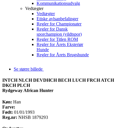
Kommunikationsudvalg
Vedtægter
Vedtægter
Etiske avlsanbefalinger
Regler for Championater
Regler for Dansk
sporchampion (vildtspor)
Regler for Titlen ROM
Regler for Årets Eksteriør
Hunde
Regler for Årets Brugshunde
Se større billede
INTCH NLCH DEVDHCH BECH LUCH FRCH ATCH
DKCH PLCH
Rydgeway African Hunter
Køn:
Han
Farve:
Født:
01/01/1993
Reg.nr:
NHSB 1879293