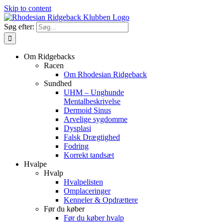
Skip to content
Søg efter:
Om Ridgebacks
Racen
Om Rhodesian Ridgeback
Sundhed
UHM – Unghunde
Mentalbeskrivelse
Dermoid Sinus
Arvelige sygdomme
Dysplasi
Falsk Drægtighed
Fodring
Korrekt tandsæt
Hvalpe
Hvalp
Hvalpelisten
Omplaceringer
Kenneler & Opdrættere
Før du køber
Før du køber hvalp