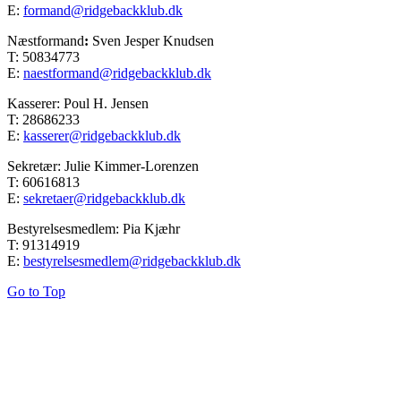
E:
formand@ridgebackklub.dk
Næstformand
:
Sven Jesper Knudsen
T: 50834773
E:
naestformand@ridgebackklub.dk
Kasserer: Poul H. Jensen
T: 28686233
E:
kasserer@ridgebackklub.dk
Sekretær: Julie Kimmer-Lorenzen
T: 60616813
E:
sekretaer@ridgebackklub.dk
Bestyrelsesmedlem: Pia Kjæhr
T: 91314919
E:
bestyrelsesmedlem@ridgebackklub.dk
Go to Top