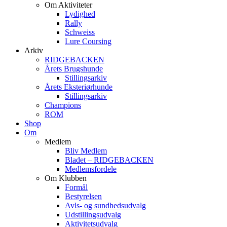
Om Aktiviteter
Lydighed
Rally
Schweiss
Lure Coursing
Arkiv
RIDGEBACKEN
Årets Brugshunde
Stillingsarkiv
Årets Eksteriørhunde
Stillingsarkiv
Champions
ROM
Shop
Om
Medlem
Bliv Medlem
Bladet – RIDGEBACKEN
Medlemsfordele
Om Klubben
Formål
Bestyrelsen
Avls- og sundhedsudvalg
Udstillingsudvalg
Aktivitetsudvalg