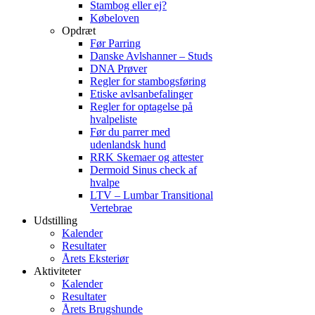
Stambog eller ej?
Købeloven
Opdræt
Før Parring
Danske Avlshanner – Studs
DNA Prøver
Regler for stambogsføring
Etiske avlsanbefalinger
Regler for optagelse på
hvalpeliste
Før du parrer med
udenlandsk hund
RRK Skemaer og attester
Dermoid Sinus check af
hvalpe
LTV – Lumbar Transitional
Vertebrae
Udstilling
Kalender
Resultater
Årets Eksteriør
Aktiviteter
Kalender
Resultater
Årets Brugshunde