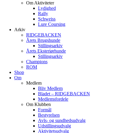
Om Aktiviteter
Lydighed
Rally
Schweiss
Lure Coursing
Arkiv
RIDGEBACKEN
Årets Brugshunde
Stillingsarkiv
Årets Eksteriørhunde
Stillingsarkiv
Champions
ROM
Shop
Om
Medlem
Bliv Medlem
Bladet – RIDGEBACKEN
Medlemsfordele
Om Klubben
Formål
Bestyrelsen
Avls- og sundhedsudvalg
Udstillingsudvalg
Aktivitetsudvalg