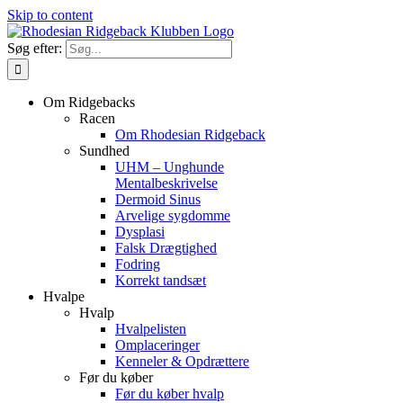
Skip to content
Søg efter:
Om Ridgebacks
Racen
Om Rhodesian Ridgeback
Sundhed
UHM – Unghunde
Mentalbeskrivelse
Dermoid Sinus
Arvelige sygdomme
Dysplasi
Falsk Drægtighed
Fodring
Korrekt tandsæt
Hvalpe
Hvalp
Hvalpelisten
Omplaceringer
Kenneler & Opdrættere
Før du køber
Før du køber hvalp