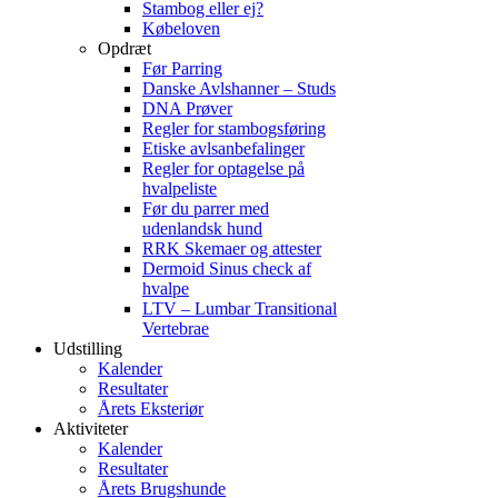
Stambog eller ej?
Købeloven
Opdræt
Før Parring
Danske Avlshanner – Studs
DNA Prøver
Regler for stambogsføring
Etiske avlsanbefalinger
Regler for optagelse på
hvalpeliste
Før du parrer med
udenlandsk hund
RRK Skemaer og attester
Dermoid Sinus check af
hvalpe
LTV – Lumbar Transitional
Vertebrae
Udstilling
Kalender
Resultater
Årets Eksteriør
Aktiviteter
Kalender
Resultater
Årets Brugshunde