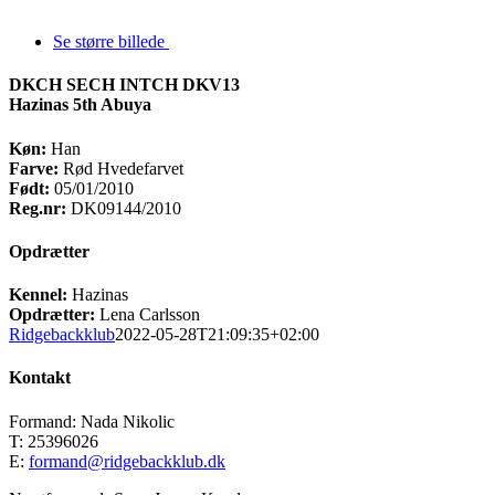
Se større billede
DKCH SECH INTCH DKV13
Hazinas 5th Abuya
Køn:
Han
Farve:
Rød Hvedefarvet
Født:
05/01/2010
Reg.nr:
DK09144/2010
Opdrætter
Kennel:
Hazinas
Opdrætter:
Lena Carlsson
Ridgebackklub
2022-05-28T21:09:35+02:00
Kontakt
Formand: Nada Nikolic
T: 25396026
E:
formand@ridgebackklub.dk