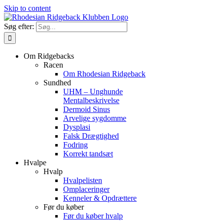
Skip to content
Søg efter:
Om Ridgebacks
Racen
Om Rhodesian Ridgeback
Sundhed
UHM – Unghunde
Mentalbeskrivelse
Dermoid Sinus
Arvelige sygdomme
Dysplasi
Falsk Drægtighed
Fodring
Korrekt tandsæt
Hvalpe
Hvalp
Hvalpelisten
Omplaceringer
Kenneler & Opdrættere
Før du køber
Før du køber hvalp