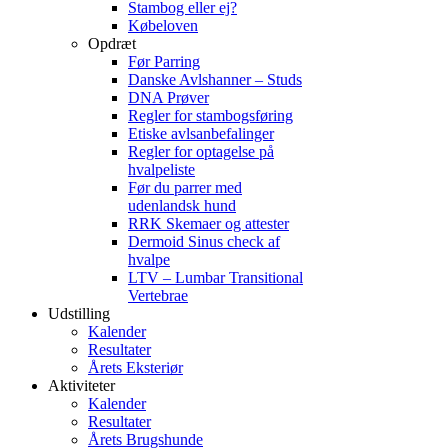
Stambog eller ej?
Købeloven
Opdræt
Før Parring
Danske Avlshanner – Studs
DNA Prøver
Regler for stambogsføring
Etiske avlsanbefalinger
Regler for optagelse på
hvalpeliste
Før du parrer med
udenlandsk hund
RRK Skemaer og attester
Dermoid Sinus check af
hvalpe
LTV – Lumbar Transitional
Vertebrae
Udstilling
Kalender
Resultater
Årets Eksteriør
Aktiviteter
Kalender
Resultater
Årets Brugshunde