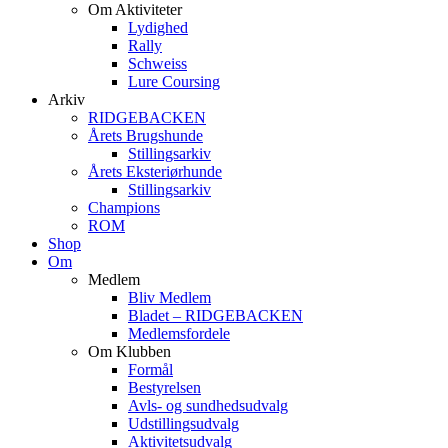
Om Aktiviteter
Lydighed
Rally
Schweiss
Lure Coursing
Arkiv
RIDGEBACKEN
Årets Brugshunde
Stillingsarkiv
Årets Eksteriørhunde
Stillingsarkiv
Champions
ROM
Shop
Om
Medlem
Bliv Medlem
Bladet – RIDGEBACKEN
Medlemsfordele
Om Klubben
Formål
Bestyrelsen
Avls- og sundhedsudvalg
Udstillingsudvalg
Aktivitetsudvalg