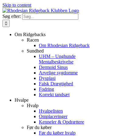
Skip to content
Søg efter:
Om Ridgebacks
Racen
Om Rhodesian Ridgeback
Sundhed
UHM – Unghunde
Mentalbeskrivelse
Dermoid Sinus
Arvelige sygdomme
Dysplasi
Falsk Drægtighed
Fodring
Korrekt tandsæt
Hvalpe
Hvalp
Hvalpelisten
Omplaceringer
Kenneler & Opdrættere
Før du køber
Før du køber hvalp