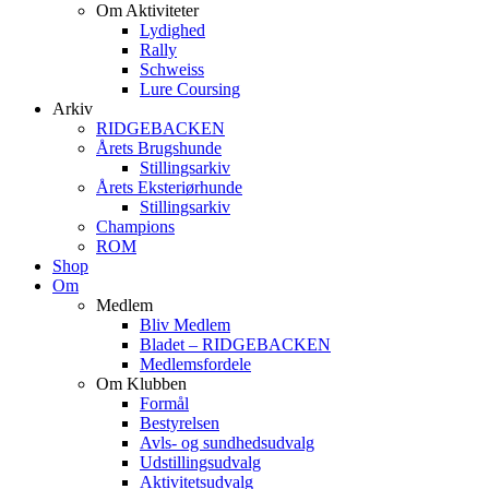
Om Aktiviteter
Lydighed
Rally
Schweiss
Lure Coursing
Arkiv
RIDGEBACKEN
Årets Brugshunde
Stillingsarkiv
Årets Eksteriørhunde
Stillingsarkiv
Champions
ROM
Shop
Om
Medlem
Bliv Medlem
Bladet – RIDGEBACKEN
Medlemsfordele
Om Klubben
Formål
Bestyrelsen
Avls- og sundhedsudvalg
Udstillingsudvalg
Aktivitetsudvalg