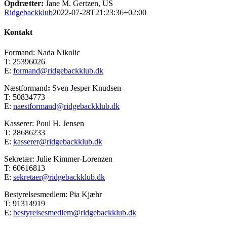
Opdrætter:
Jane M. Gertzen, US
Ridgebackklub
2022-07-28T21:23:36+02:00
Kontakt
Formand: Nada Nikolic
T: 25396026
E:
formand@ridgebackklub.dk
Næstformand
:
Sven Jesper Knudsen
T: 50834773
E:
naestformand@ridgebackklub.dk
Kasserer: Poul H. Jensen
T: 28686233
E:
kasserer@ridgebackklub.dk
Sekretær: Julie Kimmer-Lorenzen
T: 60616813
E:
sekretaer@ridgebackklub.dk
Bestyrelsesmedlem: Pia Kjæhr
T: 91314919
E:
bestyrelsesmedlem@ridgebackklub.dk