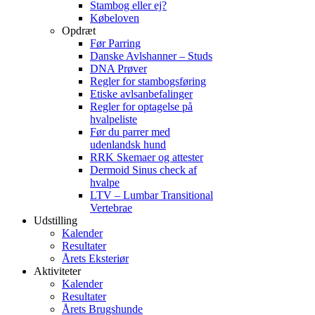
Stambog eller ej?
Købeloven
Opdræt
Før Parring
Danske Avlshanner – Studs
DNA Prøver
Regler for stambogsføring
Etiske avlsanbefalinger
Regler for optagelse på
hvalpeliste
Før du parrer med
udenlandsk hund
RRK Skemaer og attester
Dermoid Sinus check af
hvalpe
LTV – Lumbar Transitional
Vertebrae
Udstilling
Kalender
Resultater
Årets Eksteriør
Aktiviteter
Kalender
Resultater
Årets Brugshunde