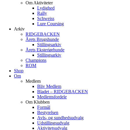
Om Aktiviteter
Lydighed
Rally
Schweiss
Lure Coursing
Arkiv
RIDGEBACKEN
Årets Brugshunde
Stillingsarkiv
Årets Eksteriørhunde
Stillingsarkiv
Champions
ROM
Shop
Om
Medlem
Bliv Medlem
Bladet – RIDGEBACKEN
Medlemsfordele
Om Klubben
Formål
Bestyrelsen
Avls- og sundhedsudvalg
Udstillingsudvalg
Aktivitetsudvalg