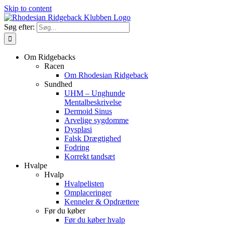
Skip to content
Søg efter:
Om Ridgebacks
Racen
Om Rhodesian Ridgeback
Sundhed
UHM – Unghunde
Mentalbeskrivelse
Dermoid Sinus
Arvelige sygdomme
Dysplasi
Falsk Drægtighed
Fodring
Korrekt tandsæt
Hvalpe
Hvalp
Hvalpelisten
Omplaceringer
Kenneler & Opdrættere
Før du køber
Før du køber hvalp