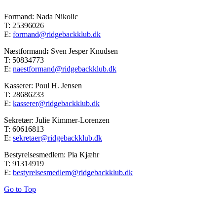
Formand: Nada Nikolic
T: 25396026
E:
formand@ridgebackklub.dk
Næstformand
:
Sven Jesper Knudsen
T: 50834773
E:
naestformand@ridgebackklub.dk
Kasserer: Poul H. Jensen
T: 28686233
E:
kasserer@ridgebackklub.dk
Sekretær: Julie Kimmer-Lorenzen
T: 60616813
E:
sekretaer@ridgebackklub.dk
Bestyrelsesmedlem: Pia Kjæhr
T: 91314919
E:
bestyrelsesmedlem@ridgebackklub.dk
Go to Top