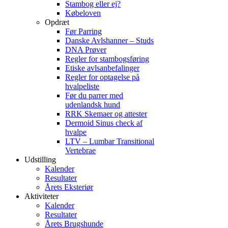
Stambog eller ej?
Købeloven
Opdræt
Før Parring
Danske Avlshanner – Studs
DNA Prøver
Regler for stambogsføring
Etiske avlsanbefalinger
Regler for optagelse på
hvalpeliste
Før du parrer med
udenlandsk hund
RRK Skemaer og attester
Dermoid Sinus check af
hvalpe
LTV – Lumbar Transitional
Vertebrae
Udstilling
Kalender
Resultater
Årets Eksteriør
Aktiviteter
Kalender
Resultater
Årets Brugshunde