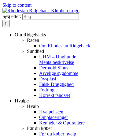
Skip to content
Søg efter:
Om Ridgebacks
Racen
Om Rhodesian Ridgeback
Sundhed
UHM – Unghunde
Mentalbeskrivelse
Dermoid Sinus
Arvelige sygdomme
Dysplasi
Falsk Drægtighed
Fodring
Korrekt tandsæt
Hvalpe
Hvalp
Hvalpelisten
Omplaceringer
Kenneler & Opdrættere
Før du køber
Før du køber hvalp