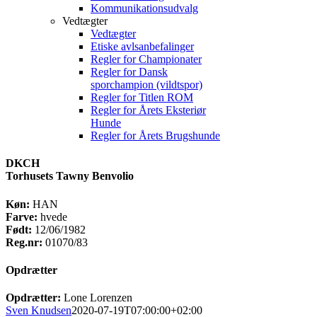
Kommunikationsudvalg
Vedtægter
Vedtægter
Etiske avlsanbefalinger
Regler for Championater
Regler for Dansk
sporchampion (vildtspor)
Regler for Titlen ROM
Regler for Årets Eksteriør
Hunde
Regler for Årets Brugshunde
DKCH
Torhusets Tawny Benvolio
Køn:
HAN
Farve:
hvede
Født:
12/06/1982
Reg.nr:
01070/83
Opdrætter
Opdrætter:
Lone Lorenzen
Sven Knudsen
2020-07-19T07:00:00+02:00