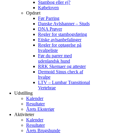
Stambog eller ej?
Købeloven
Opdræt
Før Parring
Danske Avlshanner – Studs
DNA Prøver
Regler for stambogsføring
Etiske avlsanbefalinger
Regler for optagelse på
hvalpeliste
Før du parrer med
udenlandsk hund
RRK Skemaer og attester
Dermoid Sinus check af
hvalpe
LTV – Lumbar Transitional
Vertebrae
Udstilling
Kalender
Resultater
Årets Eksteriør
Aktiviteter
Kalender
Resultater
Årets Brugshunde