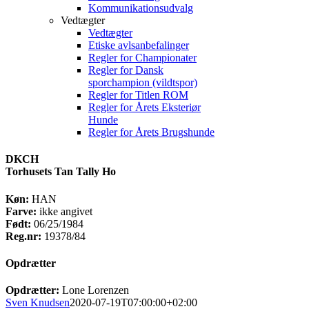
Kommunikationsudvalg
Vedtægter
Vedtægter
Etiske avlsanbefalinger
Regler for Championater
Regler for Dansk
sporchampion (vildtspor)
Regler for Titlen ROM
Regler for Årets Eksteriør
Hunde
Regler for Årets Brugshunde
DKCH
Torhusets Tan Tally Ho
Køn:
HAN
Farve:
ikke angivet
Født:
06/25/1984
Reg.nr:
19378/84
Opdrætter
Opdrætter:
Lone Lorenzen
Sven Knudsen
2020-07-19T07:00:00+02:00