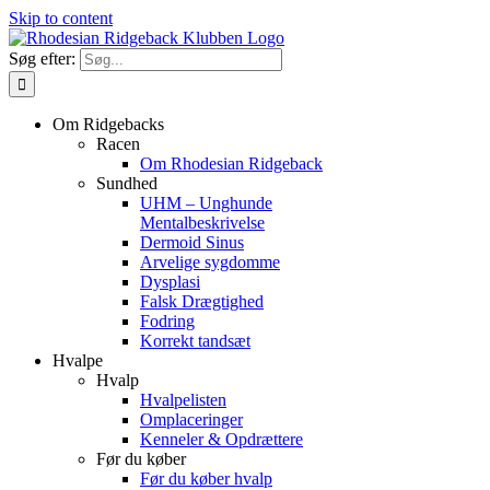
Skip to content
Søg efter:
Om Ridgebacks
Racen
Om Rhodesian Ridgeback
Sundhed
UHM – Unghunde
Mentalbeskrivelse
Dermoid Sinus
Arvelige sygdomme
Dysplasi
Falsk Drægtighed
Fodring
Korrekt tandsæt
Hvalpe
Hvalp
Hvalpelisten
Omplaceringer
Kenneler & Opdrættere
Før du køber
Før du køber hvalp