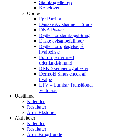
Stambog eller ej?
Købeloven
Opdræt
Før Parring
Danske Avlshanner – Studs
DNA Prøver
Regler for stambogsføring
Etiske avlsanbefalinger
Regler for optagelse på
hvalpeliste
Før du parrer med
udenlandsk hund
RRK Skemaer og attester
Dermoid Sinus check af
hvalpe
LTV – Lumbar Transitional
Vertebrae
Udstilling
Kalender
Resultater
Årets Eksteriør
Aktiviteter
Kalender
Resultater
Årets Brugshunde