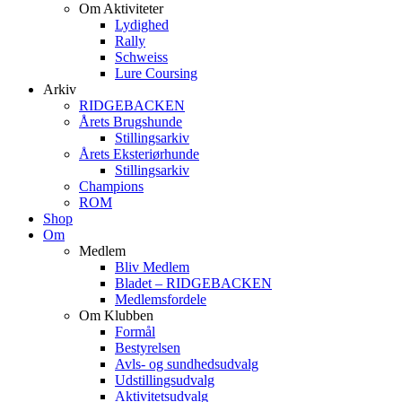
Om Aktiviteter
Lydighed
Rally
Schweiss
Lure Coursing
Arkiv
RIDGEBACKEN
Årets Brugshunde
Stillingsarkiv
Årets Eksteriørhunde
Stillingsarkiv
Champions
ROM
Shop
Om
Medlem
Bliv Medlem
Bladet – RIDGEBACKEN
Medlemsfordele
Om Klubben
Formål
Bestyrelsen
Avls- og sundhedsudvalg
Udstillingsudvalg
Aktivitetsudvalg