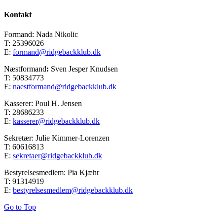
Kontakt
Formand: Nada Nikolic
T: 25396026
E:
formand@ridgebackklub.dk
Næstformand
:
Sven Jesper Knudsen
T: 50834773
E:
naestformand@ridgebackklub.dk
Kasserer: Poul H. Jensen
T: 28686233
E:
kasserer@ridgebackklub.dk
Sekretær: Julie Kimmer-Lorenzen
T: 60616813
E:
sekretaer@ridgebackklub.dk
Bestyrelsesmedlem: Pia Kjæhr
T: 91314919
E:
bestyrelsesmedlem@ridgebackklub.dk
Go to Top